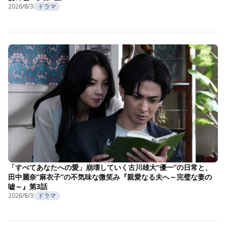
2026/8/3
ドラマ
「すべてあなたへの愛」崩壊していく古川雄大“優一”の日常と、
田中麗奈“麻衣子”の不気味な微笑み『親愛なる夫へ～完璧な妻の
嘘～』第3話
2026/8/3
ドラマ