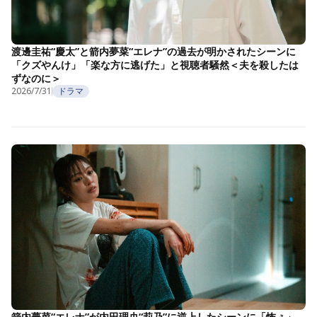
渡邊圭祐“慶太”と箭内夢菜“エレナ”の過去が明かされたシーンに
「クズやんけ」「楽な方に逃げた」と視聴者騒然＜夫を殺したは
ずなのに＞
2026/7/31
ドラマ
箭内夢菜“エレナ”が内田理央“莉乃”に逆上したシーンに「怖ぇ」