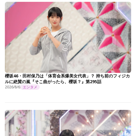
櫻坂46・田村保乃は「体育会系爆美女代表」？ 持ち前のフィジカ
ルに絶賛の嵐『そこ曲がったら、櫻坂？』第295話
2026/8/6
エンタメ