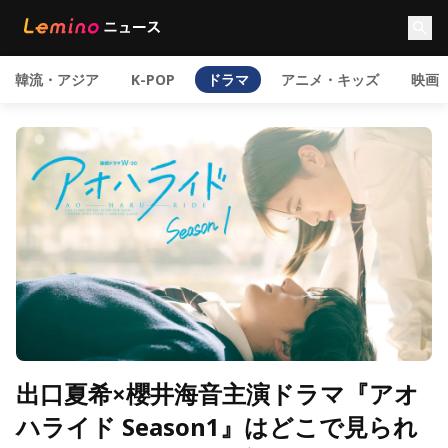
韓流・アジア
K-POP
ドラマ
アニメ・キッズ
映画
出口夏希×櫻井海音主演ドラマ『アオ
ハライド Season1』はどこで見られ