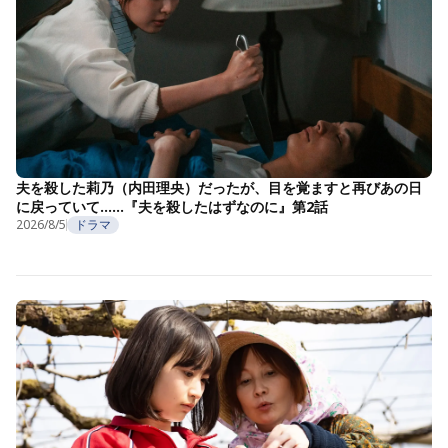
夫を殺した莉乃（内田理央）だったが、目を覚ますと再びあの日
に戻っていて……『夫を殺したはずなのに』第2話
2026/8/5
ドラマ