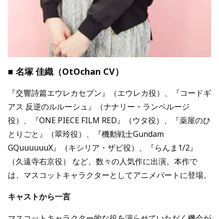
■ 名塚 佳織（OtOchan CV）
『交響詩篇エウレカセブン』（エウレカ役）、『コードギ
アス 反逆のルルーシュ』（ナナリー・ランペルージ
役）、『ONE PIECE FILM RED』（ウタ役）、『薬屋のひ
とりごと』（翠玲役）、『機動戦士Gundam
GQuuuuuuX』（キシリア・ザビ役）、『らんま1/2』
（久遠寺右京役） など、数々の人気作に出演。本作で
は、マスコットキャラクターとしてアニメパートに登場。
キャストから一言
マスコットキャラクター的な役を演らせていただく機会が