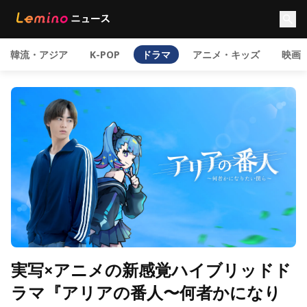
韓流・アジア
K-POP
ドラマ
アニメ・キッズ
映画
実写×アニメの新感覚ハイブリッドド
ラマ『アリアの番人〜何者かになり