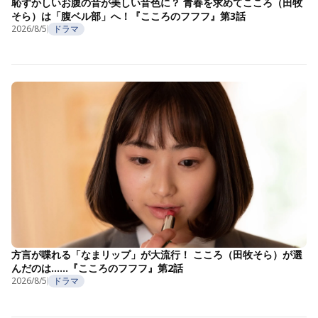
恥ずかしいお腹の音が美しい音色に？ 青春を求めてこころ（田牧
そら）は「腹ベル部」へ！『こころのフフフ』第3話
2026/8/5
ドラマ
方言が喋れる「なまリップ」が大流行！ こころ（田牧そら）が選
んだのは……『こころのフフフ』第2話
2026/8/5
ドラマ