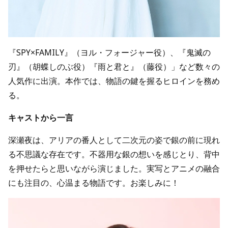
『SPY×FAMILY』（ヨル・フォージャー役）、『鬼滅の
刃』（胡蝶しのぶ役）『雨と君と』（藤役）」など数々の
人気作に出演。本作では、物語の鍵を握るヒロインを務め
る。
キャストから一言
深瀬夜は、アリアの番人として二次元の姿で銀の前に現れ
る不思議な存在です。不器用な銀の想いを感じとり、背中
を押せたらと思いながら演じました。実写とアニメの融合
にも注目の、心温まる物語です。お楽しみに！