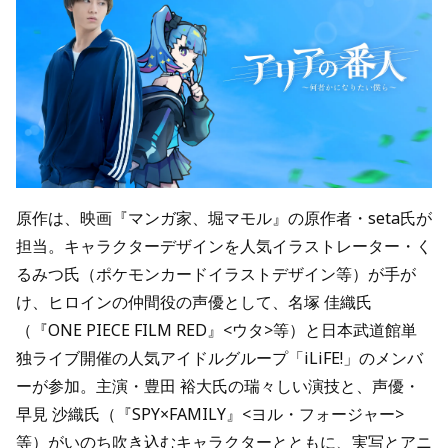
原作は、映画『マンガ家、堀マモル』の原作者・seta氏が
担当。キャラクターデザインを人気イラストレーター・く
るみつ氏（ポケモンカードイラストデザイン等）が手が
け、ヒロインの仲間役の声優として、名塚 佳織氏
（『ONE PIECE FILM RED』<ウタ>等）と日本武道館単
独ライブ開催の人気アイドルグループ「iLiFE!」のメンバ
ーが参加。主演・豊田 裕大氏の瑞々しい演技と、声優・
早見 沙織氏（『SPY×FAMILY』<ヨル・フォージャー>
等）がいのち吹き込むキャラクターとともに、実写とアニ