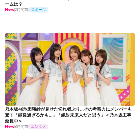
ームは？
2時間前
スポーツ
New
乃木坂46池田瑛紗が見せた切れ者ぶり…その考察力にメンバーも
驚く「頭良過ぎるかも…」「絶対未来人だと思う」＜乃木坂工事
延長中＞
3時間前
エンタメ
New