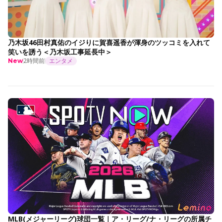
乃木坂46田村真佑のイジりに賀喜遥香が渾身のツッコミを入れて
笑いを誘う＜乃木坂工事延長中＞
2時間前
エンタメ
New
MLB(メジャーリーグ)球団一覧｜ア・リーグ/ナ・リーグの所属チ