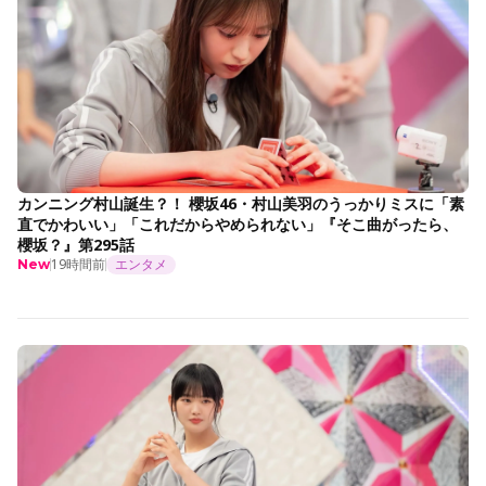
カンニング村山誕生？！ 櫻坂46・村山美羽のうっかりミスに「素
直でかわいい」「これだからやめられない」『そこ曲がったら、
櫻坂？』第295話
19時間前
エンタメ
New