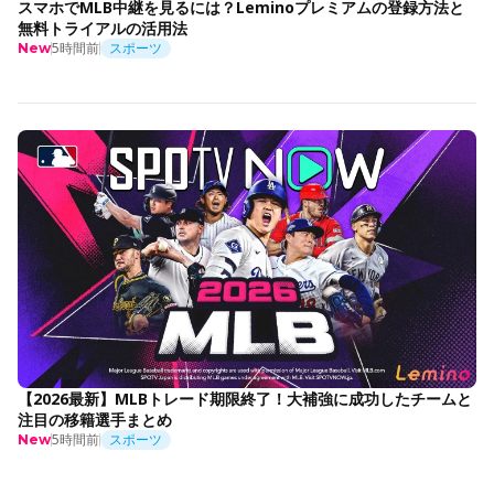
スマホでMLB中継を見るには？Leminoプレミアムの登録方法と
無料トライアルの活用法
5時間前
スポーツ
New
【2026最新】MLBトレード期限終了！大補強に成功したチームと
注目の移籍選手まとめ
5時間前
スポーツ
New