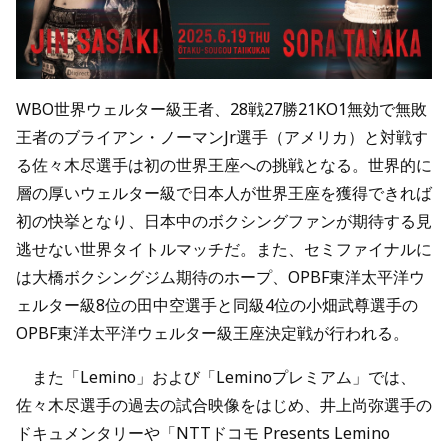
WBO世界ウェルター級王者、28戦27勝21KO1無効で無敗
王者のブライアン・ノーマンJr選手（アメリカ）と対戦す
る佐々木尽選手は初の世界王座への挑戦となる。世界的に
層の厚いウェルター級で日本人が世界王座を獲得できれば
初の快挙となり、日本中のボクシングファンが期待する見
逃せない世界タイトルマッチだ。また、セミファイナルに
は大橋ボクシングジム期待のホープ、OPBF東洋太平洋ウ
ェルター級8位の田中空選手と同級4位の小畑武尊選手の
OPBF東洋太平洋ウェルター級王座決定戦が行われる。
また「Lemino」および「Leminoプレミアム」では、
佐々木尽選手の過去の試合映像をはじめ、井上尚弥選手の
ドキュメンタリーや「NTTドコモ Presents Lemino