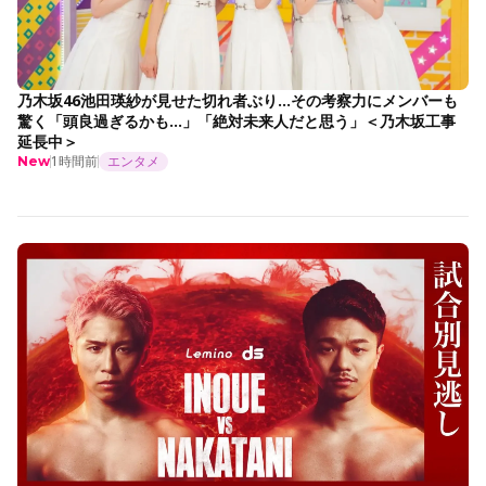
乃木坂46池田瑛紗が見せた切れ者ぶり…その考察力にメンバーも
驚く「頭良過ぎるかも…」「絶対未来人だと思う」＜乃木坂工事
延長中＞
1時間前
エンタメ
New