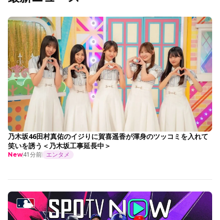
乃木坂46田村真佑のイジりに賀喜遥香が渾身のツッコミを入れて
笑いを誘う＜乃木坂工事延長中＞
41分前
エンタメ
New