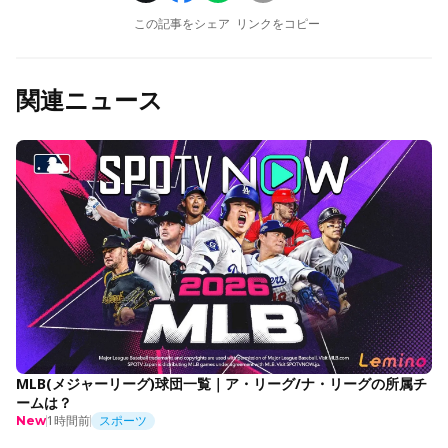
この記事をシェア
リンクをコピー
関連ニュース
MLB(メジャーリーグ)球団一覧｜ア・リーグ/ナ・リーグの所属チ
ームは？
1時間前
スポーツ
New