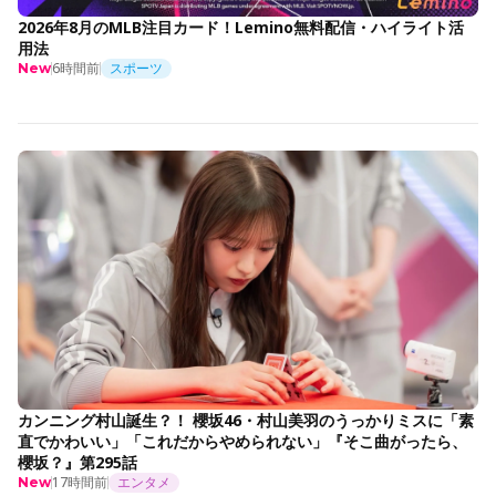
2026年8月のMLB注目カード！Lemino無料配信・ハイライト活
用法
6時間前
スポーツ
New
カンニング村山誕生？！ 櫻坂46・村山美羽のうっかりミスに「素
直でかわいい」「これだからやめられない」『そこ曲がったら、
櫻坂？』第295話
17時間前
エンタメ
New