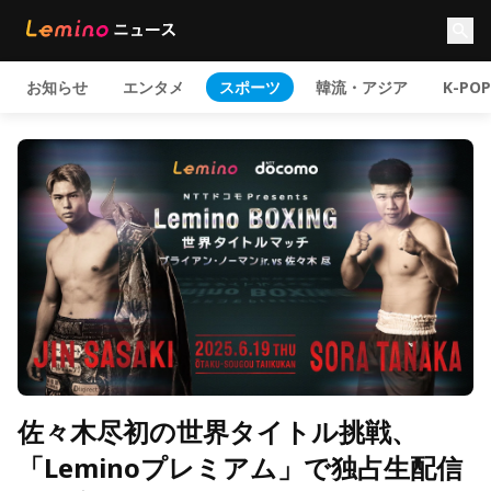
お知らせ
エンタメ
スポーツ
韓流・アジア
K-POP
佐々木尽初の世界タイトル挑戦、
「Leminoプレミアム」で独占生配信