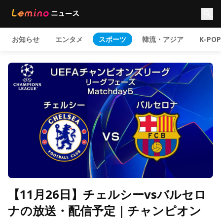
お知らせ
エンタメ
スポーツ
韓流・アジア
K-POP
【11月26日】チェルシーvsバルセロ
ナの放送・配信予定｜チャンピオン