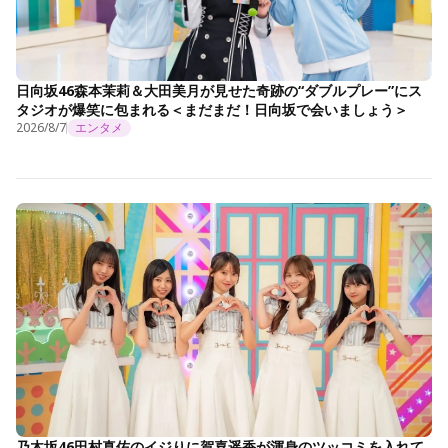
日向坂46森本茉莉＆大田美月が見せた奇跡の“ダブルプレー”にス
タジオが爆笑に包まれる＜まだまだ！日向坂で会いましょう＞
2026/8/7
エンタメ
乃木坂46田村真佑のイジりに賀喜遥香が渾身のツッコミを入れて