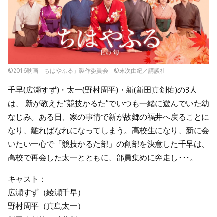
©2016映画「ちはやふる」製作委員会 ©末次由紀／講談社
千早(広瀬すず)・太一(野村周平)・新(新田真剣佑)の3人
は、 新が教えた“競技かるた”でいつも一緒に遊んでいた幼
なじみ。ある日、家の事情で新が故郷の福井へ戻ることに
なり、離ればなれになってしまう。高校生になり、新に会
いたい一心で「競技かるた部」の創部を決意した千早は、
高校で再会した太一とともに、部員集めに奔走し･･･。
キャスト：
広瀬すず（綾瀬千早）
野村周平（真島太一）