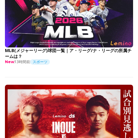
MLB(メジャーリーグ)球団一覧｜ア・リーグ/ナ・リーグの所属チ
ームは？
13時間前
スポーツ
New