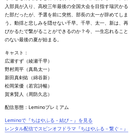
入部員が入り、高校三年最後の全国大会を目指す瑞沢かる
た部だったが、予選を前に突然、部長の太一が辞めてしま
う。動揺と悲しみを隠せない千早。千早、太一、新は、再
びかるたで繋がることができるのか？今、一生忘れること
のない最後の夏が始まる。
キャスト：
広瀬すず（綾瀬千早）
野村周平（真島太一）
新田真剣佑（綿谷新）
松岡茉優（若宮詩暢）
賀来賢人（周防久志）
配信形態：Leminoプレミアム
Leminoで『ちはやふる－結び－』を見る
レンタル配信でスピンオフドラマ『ちはやふる－繋ぐ－』