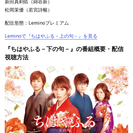
新田真剣佑（綿谷新）
松岡茉優（若宮詩暢）
配信形態：Leminoプレミアム
Leminoで『ちはやふる－上の句－』を見る
『ちはやふる－下の句－』の番組概要・配信
視聴方法