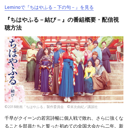
Leminoで『ちはやふる－下の句－』を見る
『ちはやふる－結び－』の番組概要・配信視
聴方法
©2018映画「ちはやふる」製作委員会 ©末次由紀／講談社
千早がクイーンの若宮詩暢に個人戦で敗れ、さらに強くな
ることを部員たちと誓った初めての全国大会から二年。新