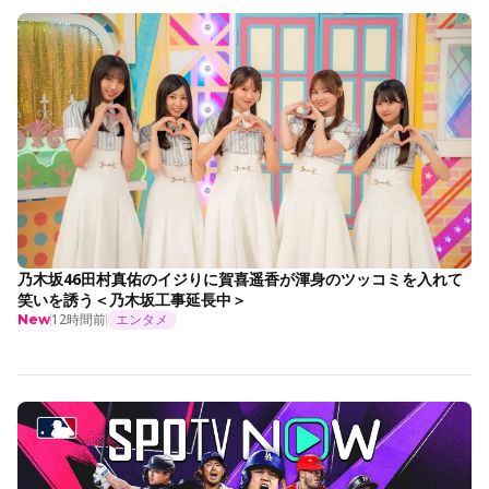
乃木坂46田村真佑のイジりに賀喜遥香が渾身のツッコミを入れて
笑いを誘う＜乃木坂工事延長中＞
12時間前
エンタメ
New