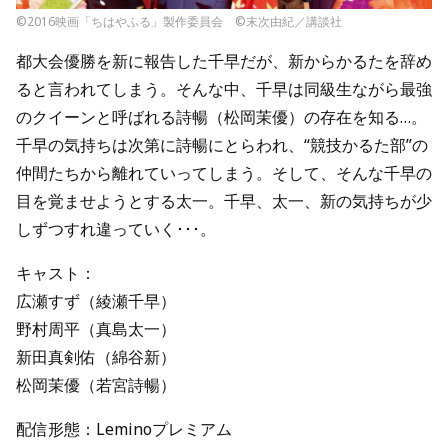
©2016映画「ちはやふる」製作委員会 ©末次由紀／講談社
都大会優勝を新に報告した千早だが、新からかるたを辞め
ると言われてしまう。そんな中、千早は同級生ながら最強
のクイーンと呼ばれる詩暢（松岡茉優）の存在を知る…。
千早の気持ちは次第に詩暢にとらわれ、“競技かるた部”の
仲間たちから離れていってしまう。そして、そんな千早の
目を覚ませようとする太一。千早、太一、新の気持ちが少
しずつすれ違っていく･･･。
キャスト：
広瀬すず（綾瀬千早）
野村周平（真島太一）
新田真剣佑（綿谷新）
松岡茉優（若宮詩暢）
配信形態：Leminoプレミアム