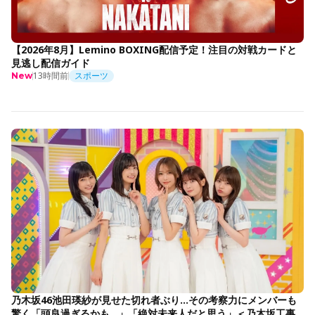
【2026年8月】Lemino BOXING配信予定！注目の対戦カードと
見逃し配信ガイド
13時間前
スポーツ
New
乃木坂46池田瑛紗が見せた切れ者ぶり…その考察力にメンバーも
驚く「頭良過ぎるかも…」「絶対未来人だと思う」＜乃木坂工事