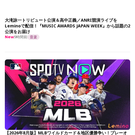
大滝詠一トリビュート公演＆高中正義／ANRI競演ライブを
Leminoで配信！『MUSIC AWARDS JAPAN WEEK』から話題の2
公演をお届け
9時間前
音楽
New
【2026年8月版】MLBワイルドカード＆地区優勝争い！プレーオ