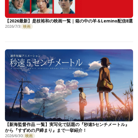
【2026最新】是枝裕和の映画一覧｜箱の中の羊＆Lemino配信8選
2026/7/3
映画
【新海監督作品 一覧】実写化で話題の『秒速5センチメートル』
から『すずめの戸締まり』まで一挙紹介！
2026/6/30
映画