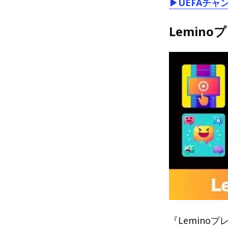
▶UEFAチャ
Lemin
『Lemino