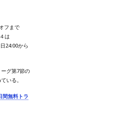
ーオフまで
ト４は
24:00から
リーグ第7節の
めている。
日間無料トラ