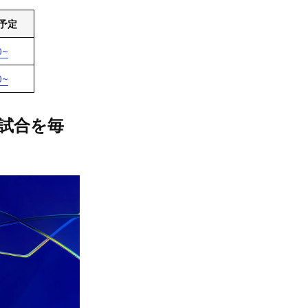
信予定
0~
0~
目試合を毎