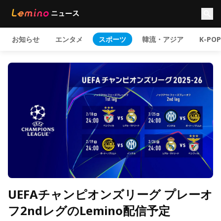
お知らせ
エンタメ
スポーツ
韓流・アジア
K-POP
UEFAチャンピオンズリーグ プレーオ
フ2ndレグのLemino配信予定