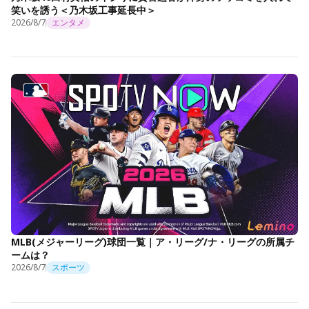
笑いを誘う＜乃木坂工事延長中＞
2026/8/7
エンタメ
MLB(メジャーリーグ)球団一覧｜ア・リーグ/ナ・リーグの所属チ
ームは？
2026/8/7
スポーツ