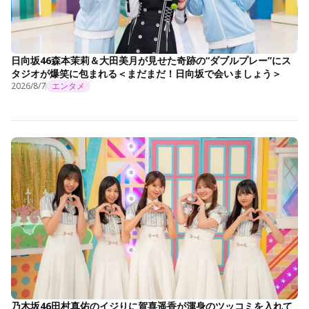
日向坂46森本茉莉＆大田美月が見せた奇跡の“ダブルプレー”にス
タジオが爆笑に包まれる＜まだまだ！日向坂で会いましょう＞
2026/8/7
エンタメ
乃木坂46田村真佑のイジりに賀喜遥香が渾身のツッコミを入れて