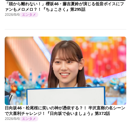
「頭から離れない！」櫻坂46・藤吉夏鈴が演じる低音ボイスにフ
ァンもメロメロ？！『ちょこさく』第295話
2026/8/6
エンタメ
日向坂46・松尾桜に笑いの神が憑依する？！ 半沢直樹の名シーン
で大喜利チャレンジ！『日向坂で会いましょう』第372話
2026/8/6
エンタメ