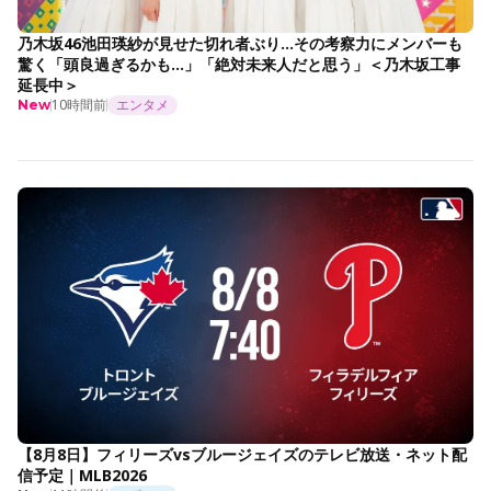
乃木坂46池田瑛紗が見せた切れ者ぶり…その考察力にメンバーも
驚く「頭良過ぎるかも…」「絶対未来人だと思う」＜乃木坂工事
延長中＞
10時間前
エンタメ
New
【8月8日】フィリーズvsブルージェイズのテレビ放送・ネット配
信予定｜MLB2026