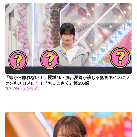
「頭から離れない！」櫻坂46・藤吉夏鈴が演じる低音ボイスにフ
ァンもメロメロ？！『ちょこさく』第295話
2026/8/6
エンタメ