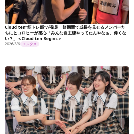
Cloud ten“筋トレ部”が発足 短期間で成長を見せるメンバーた
ちにヒコロヒーが感心「みんな自主練やってたんやなぁ。偉くな
い？」＜Cloud ten Begins＞
2026/8/6
エンタメ