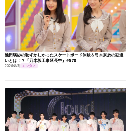
池田瑛紗の恥ずかしかったスケートボード体験＆弓木奈於の勘違
いとは！？『乃木坂工事延長中』#570
2026/8/3
エンタメ