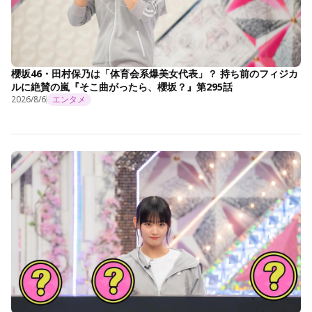
櫻坂46・田村保乃は「体育会系爆美女代表」？ 持ち前のフィジカ
ルに絶賛の嵐『そこ曲がったら、櫻坂？』第295話
2026/8/6
エンタメ