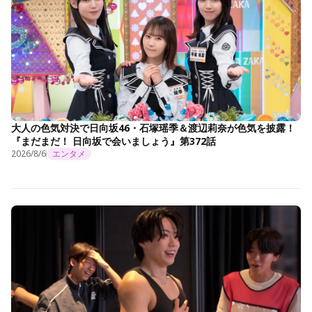
大人の色気対決で日向坂46・石塚瑶季＆渡辺莉奈が色気を披露！
『まだまだ！ 日向坂で会いましょう』第372話
2026/8/6
エンタメ