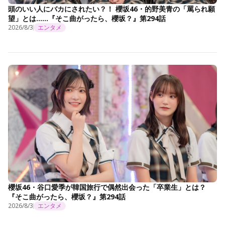
頭のいい人にバカにされたい？！ 櫻坂46・的野美青の「罵られ願
望」とは……『そこ曲がったら、櫻坂？』第294話
2026/8/3
エンタメ
櫻坂46・谷口愛季が韓国旅行で偶然出会った「卒業生」とは？
『そこ曲がったら、櫻坂？』第294話
2026/8/3
エンタメ