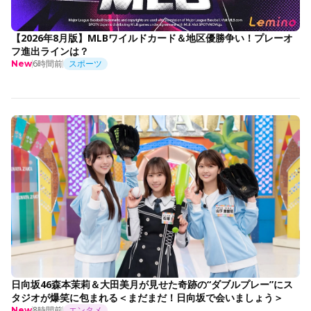
【2026年8月版】MLBワイルドカード＆地区優勝争い！プレーオ
フ進出ラインは？
6時間前
スポーツ
New
日向坂46森本茉莉＆大田美月が見せた奇跡の“ダブルプレー”にス
タジオが爆笑に包まれる＜まだまだ！日向坂で会いましょう＞
8時間前
エンタメ
New