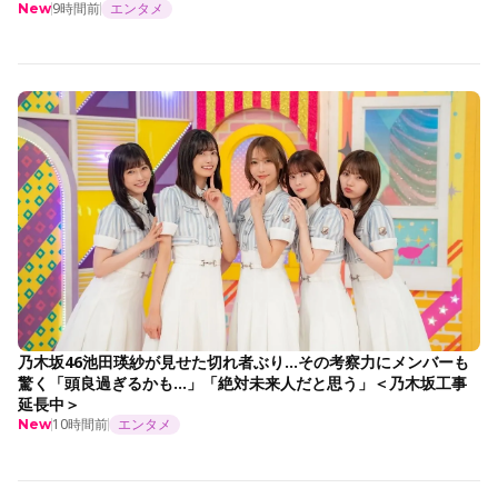
9時間前
エンタメ
New
乃木坂46池田瑛紗が見せた切れ者ぶり…その考察力にメンバーも
驚く「頭良過ぎるかも…」「絶対未来人だと思う」＜乃木坂工事
延長中＞
10時間前
エンタメ
New