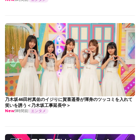
乃木坂46田村真佑のイジりに賀喜遥香が渾身のツッコミを入れて
笑いを誘う＜乃木坂工事延長中＞
9時間前
エンタメ
New