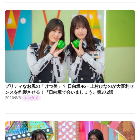
プリティなお尻の「けつ美」？ 日向坂46・上村ひなのが大喜利セ
ンスを炸裂させる！『日向坂で会いましょう』第372話
2026/8/6
エンタメ