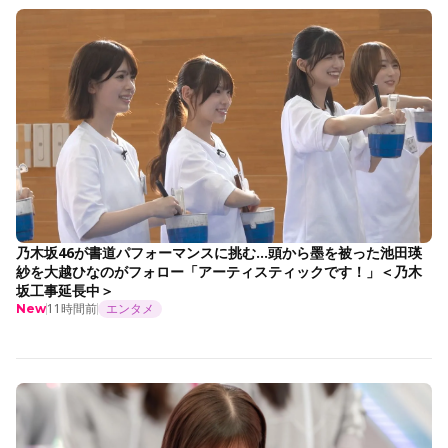
乃木坂46が書道パフォーマンスに挑む…頭から墨を被った池田瑛
紗を大越ひなのがフォロー「アーティスティックです！」＜乃木
坂工事延長中＞
11時間前
エンタメ
New