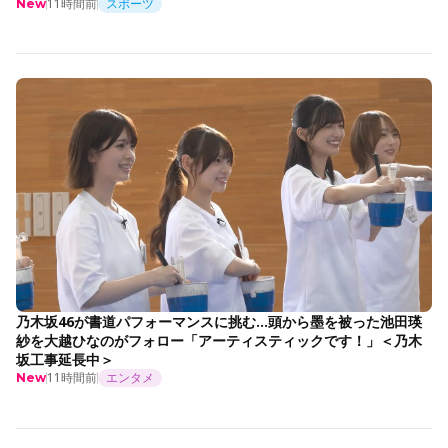
11時間前
スポーツ
New
乃木坂46が書道パフォーマンスに挑む…頭から墨を被った池田瑛
紗を大越ひなのがフォロー「アーティスティックです！」＜乃木
坂工事延長中＞
11時間前
エンタメ
New