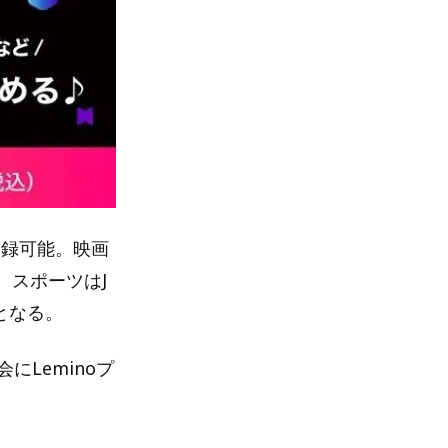
で登録可能。映画
。スポーツはJ
となる。
Leminoプ