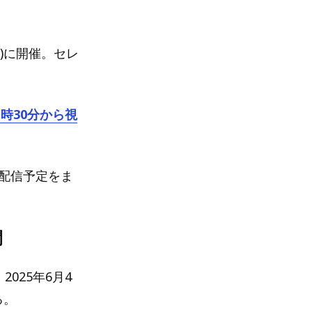
水)に開催。セレ
1時30分から視
送配信予定をま
間
025年6月4
る。