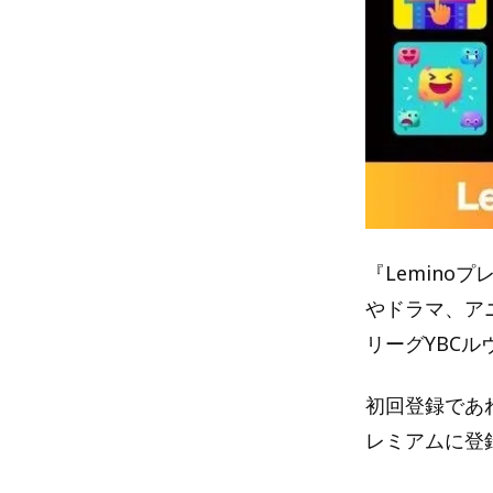
『Lemino
やドラマ、ア
リーグYBC
初回登録であれ
レミアムに登