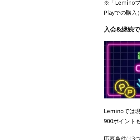
※「Lemino
Playでの購
入会&継続
Leminoで
900ポイン
応募条件は3つ