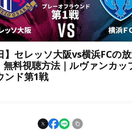
日】セレッソ大阪vs横浜FCの
・無料視聴方法｜ルヴァンカッ
ウンド第1戦