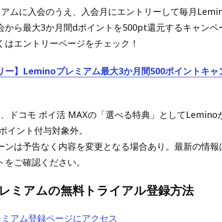
レミアムに入会のうえ、入会月にエントリーして毎月Lemi
会から最大3か月間dポイントを500pt還元するキャン
くはエントリーページをチェック！
ー】Leminoプレミアム最大3か月間500ポイントキ
X、ドコモ ポイ活 MAXの「選べる特典」としてLemin
 ポイント付与対象外。
ーンは予告なく内容を変更となる場合あり。最新の情報はL
トをご確認ください。
oプレミアムの無料トライアル登録方法
プレミアム登録ページにアクセス