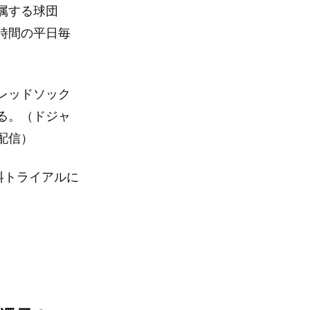
属する球団
時間の平日毎
レッドソック
る。（ドジャ
配信）
料トライアルに