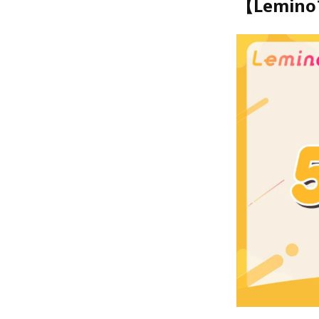
【Lemi