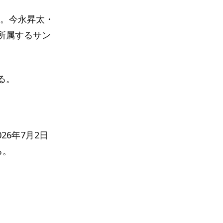
催。今永昇太・
所属するサン
る。
26年7月2日
る。