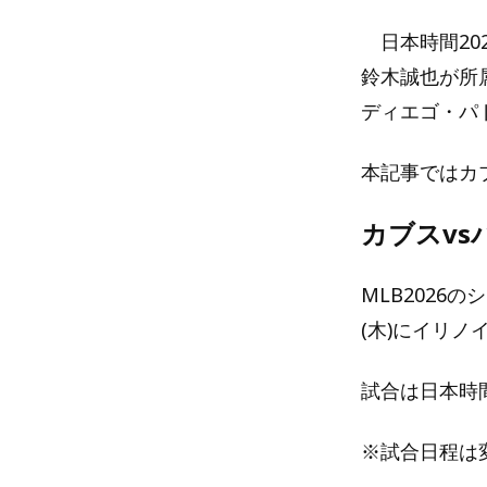
日本時間202
鈴木誠也が所
ディエゴ・パ
本記事ではカ
カブスv
MLB2026
(木)にイリ
試合は日本時
※試合日程は