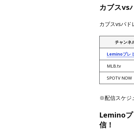
カブスv
カブスvsパド
チャンネ
Leminoプレ
MLB.tv
SPOTV NOW
※配信スケジ
Lemin
信！