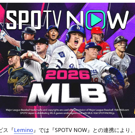
ビス『
Lemino
』では『SPOTV NOW』との連携により、M