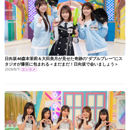
日向坂46森本茉莉＆大田美月が見せた奇跡の“ダブルプレー”にス
タジオが爆笑に包まれる＜まだまだ！日向坂で会いましょう＞
2026/8/7
エンタメ