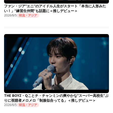
ファン・ジア“エニ”のアイドル人生がスタート「本当に人形みた
い！」“練習生仲間”も話題に＜推しデビュー＞
2026/8/5
韓流・アジア
THE BOYZ・Qことチ・チャンミンの爽やかな“スーパー高校生”ぶ
りに視聴者メロメロ「制服似合ってる」＜推しデビュー＞
2026/8/5
韓流・アジア