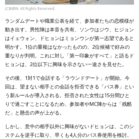
(C)MBN. All Rights Reserved.
ランダムデートや職業公表を経て、参加者たちの恋模様が
動き出す。男性陣は本音を共有、ソンウはジウ、ヒジョン
はイェウォン、ドヒョンはミョンウンが第一志望であると
明かす。1位の重複はなかったものの、2位候補で好みの
重なりが判明。これに対し「第一印象がすべて」と語るド
ヒョンは、2位以下に興味を示さない一途さを見せた。
その後、1対1で会話する「ラウンドデート」が開始。今
回は、望まない相手との会話を拒否できる「パス券」とい
う新ルールが導入される。拒否された女性は15分間ひと
りで過ごすことになるため、参加者やMC陣からは「残酷
だ」と懸念の声が上がる。
しかし、意中の相手以外に興味がないドヒョンは、このシ
ステムを逆手に取り、早くも4人分のパス券使用を検討。