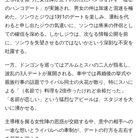
のハンコデート」が実施され、男女の仲は加速と混迷を極
めた。ソンウとジウは1対1のデートを楽しみ、運転を代
わると申し出たジウの気遣いに、ソンウは将来の伴侶とし
ての確信を深める。しかしジウは、次なる情報公開を前
に、ソンウを失望させるのではないかという深刻な不安を
吐露する。
一方、ドンゴンを巡ってはアルムとスハの二人が指名し、
波乱の3人デートが展開される。車中では再婚後の挙式や
親族行事の話題でライバル同士の火花が散り、特にスハに
よる「（名節で）料理を2倍作ったけれど余裕だった」
「名節が恋しい」という猛烈なアピールは、スタジオを大
いに沸かせる。
主導権を握る女性陣の思惑が交錯する中、意中の相手への
一途な想いとライバルへの牽制が、デートの行方を左右す