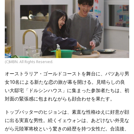
(C)MBN. All Rights Reserved.
オーストラリア・ゴールドコーストを舞台に、バツあり男
女10名による新たな恋の旅が幕を開ける。見晴らしの良
い大邸宅「ドルシンハウス」に集まった参加者たちは、初
対面の緊張感に包まれながらも顔合わせを果たす。
トップバッターのヒジョンは、素直な性格ゆえに好意が顔
に出る実直な男性。続くイェウォンは、あどけない外見な
がら元陸軍将校という驚きの経歴を持つ女性だ。合流後、