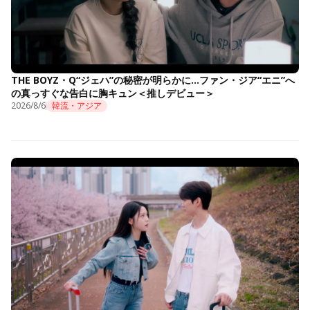
THE BOYZ・Q“ジェハ”の秘密が明らかに…ファン・ジア“エニ”へ
の真っすぐな告白に胸キュン＜推しデビュー＞
2026/8/6
韓流・アジア