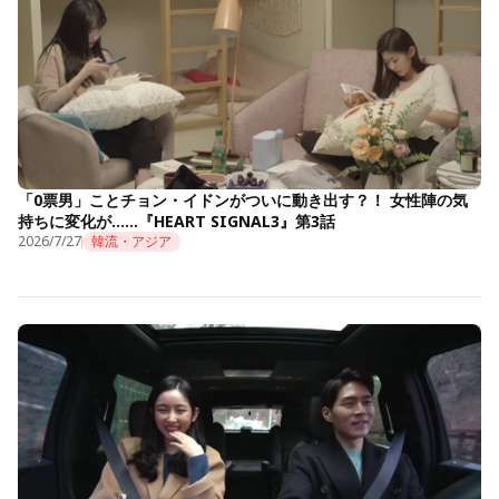
「0票男」ことチョン・イドンがついに動き出す？！ 女性陣の気
持ちに変化が……『HEART SIGNAL3』第3話
2026/7/27
韓流・アジア