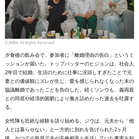
(C)MBN. All Rights Reserved.
夕食後の飲み会で、参加者に「離婚理由の告白」というミ
ッションが届いた。トップバッターのヒジョンは、社会人
2年目で結婚。生活のために仕事に没頭しすぎたことで元
妻との価値観にズレが生じ、愛を感じられなくなった末の
協議離婚であったことを告白した。続くソンウも、義両親
との同居や経済的困窮により働き詰めだった過去を吐露す
る。
女性陣も壮絶な経験を語り始める。ジウは、元夫から「他
人とは暮らせない」と一方的に別れを告げられた2ヶ月
後、かつての新居で夫が不倫相手と生活していた事実を知