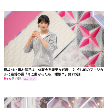
櫻坂46・田村保乃は「体育会系爆美女代表」？ 持ち前のフィジカ
ルに絶賛の嵐『そこ曲がったら、櫻坂？』第295話
9時間前
エンタメ
New