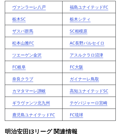
ヴァンラーレ八戸
福島ユナイテッドFC
栃木SC
栃木シティ
ザスパ群馬
SC相模原
松本山雅FC
AC長野パルセイロ
ツエーゲン金沢
アスルクラロ沼津
FC岐阜
FC大阪
奈良クラブ
ガイナーレ鳥取
カマタマーレ讃岐
高知ユナイテッドSC
ギラヴァンツ北九州
テゲバジャーロ宮崎
鹿児島ユナイテッドFC
FC琉球
明治安田J3リーグ 関連情報