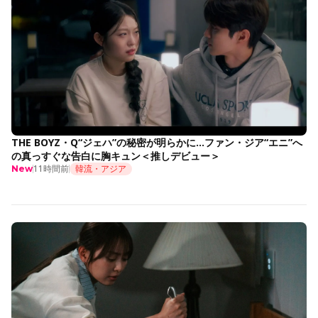
THE BOYZ・Q“ジェハ”の秘密が明らかに…ファン・ジア“エニ”へ
の真っすぐな告白に胸キュン＜推しデビュー＞
11時間前
韓流・アジア
New