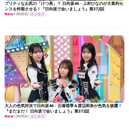
プリティなお尻の「けつ美」？ 日向坂46・上村ひなのが大喜利セ
ンスを炸裂させる！『日向坂で会いましょう』第372話
10時間前
エンタメ
New
大人の色気対決で日向坂46・石塚瑶季＆渡辺莉奈が色気を披露！
『まだまだ！ 日向坂で会いましょう』第372話
10時間前
エンタメ
New