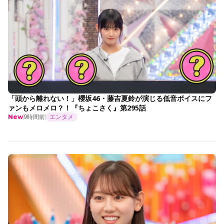
「頭から離れない！」櫻坂46・藤吉夏鈴が演じる低音ボイスにフ
ァンもメロメロ？！『ちょこさく』第295話
9時間前
エンタメ
New