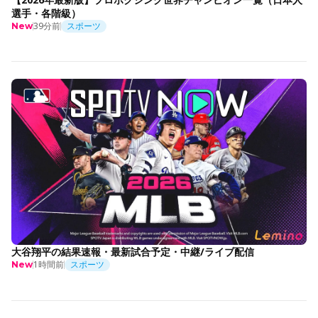
選手・各階級）
39分前
スポーツ
New
大谷翔平の結果速報・最新試合予定・中継/ライブ配信
1時間前
スポーツ
New