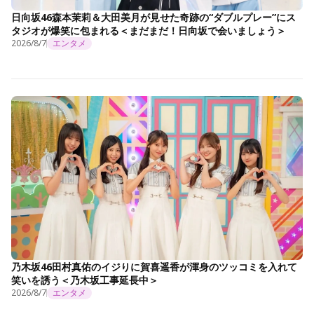
日向坂46森本茉莉＆大田美月が見せた奇跡の“ダブルプレー”にス
タジオが爆笑に包まれる＜まだまだ！日向坂で会いましょう＞
2026/8/7
エンタメ
乃木坂46田村真佑のイジりに賀喜遥香が渾身のツッコミを入れて
笑いを誘う＜乃木坂工事延長中＞
2026/8/7
エンタメ