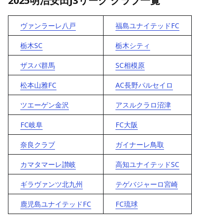
2025明治安田J3リーグ クラブ一覧
ヴァンラーレ八戸
福島ユナイテッドFC
栃木SC
栃木シティ
ザスパ群馬
SC相模原
松本山雅FC
AC長野パルセイロ
ツエーゲン金沢
アスルクラロ沼津
FC岐阜
FC大阪
奈良クラブ
ガイナーレ鳥取
カマタマーレ讃岐
高知ユナイテッドSC
ギラヴァンツ北九州
テゲバジャーロ宮崎
鹿児島ユナイテッドFC
FC琉球