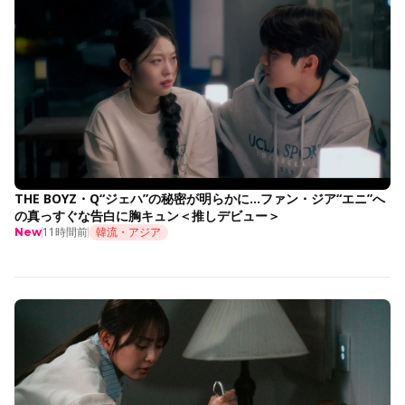
THE BOYZ・Q“ジェハ”の秘密が明らかに…ファン・ジア“エニ”へ
の真っすぐな告白に胸キュン＜推しデビュー＞
11時間前
韓流・アジア
New