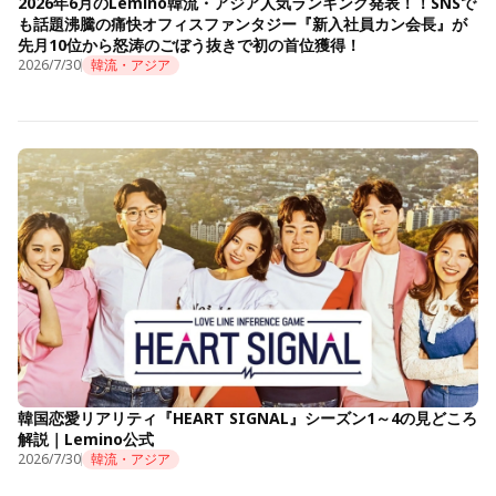
2026年6月のLemino韓流・アジア人気ランキング発表！！SNSで
も話題沸騰の痛快オフィスファンタジー『新入社員カン会長』が
先月10位から怒涛のごぼう抜きで初の首位獲得！
2026/7/30
韓流・アジア
韓国恋愛リアリティ『HEART SIGNAL』シーズン1～4の見どころ
解説｜Lemino公式
2026/7/30
韓流・アジア