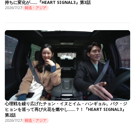
持ちに変化が……『HEART SIGNAL3』第3話
2026/7/27
韓流・アジア
心理戦を繰り広げたチョン・イヌとイム・ハンギョル。パク・ジ
ヒョンを巡って再び火花を燃やし……？！『HEART SIGNAL3』
第2話
2026/7/27
韓流・アジア