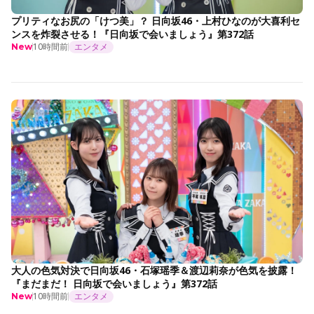
プリティなお尻の「けつ美」？ 日向坂46・上村ひなのが大喜利セ
ンスを炸裂させる！『日向坂で会いましょう』第372話
10時間前
エンタメ
New
大人の色気対決で日向坂46・石塚瑶季＆渡辺莉奈が色気を披露！
『まだまだ！ 日向坂で会いましょう』第372話
10時間前
エンタメ
New