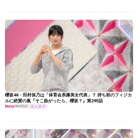
櫻坂46・田村保乃は「体育会系爆美女代表」？ 持ち前のフィジカ
ルに絶賛の嵐『そこ曲がったら、櫻坂？』第295話
9時間前
エンタメ
New