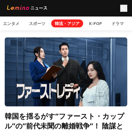
エンタメ
スポーツ
韓流・アジア
K-POP
ドラマ
韓国を揺るがす”ファースト・カップ
ル”の”前代未聞の離婚戦争”！ 陰謀と