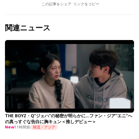
この記事をシェア
リンクをコピー
関連ニュース
THE BOYZ・Q“ジェハ”の秘密が明らかに…ファン・ジア“エニ”へ
の真っすぐな告白に胸キュン＜推しデビュー＞
11時間前
韓流・アジア
New