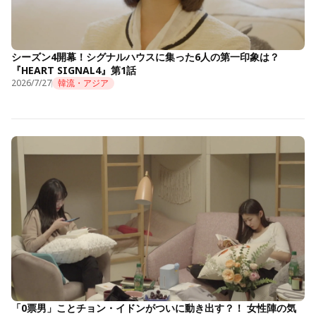
シーズン4開幕！シグナルハウスに集った6人の第一印象は？
『HEART SIGNAL4』第1話
2026/7/27
韓流・アジア
「0票男」ことチョン・イドンがついに動き出す？！ 女性陣の気