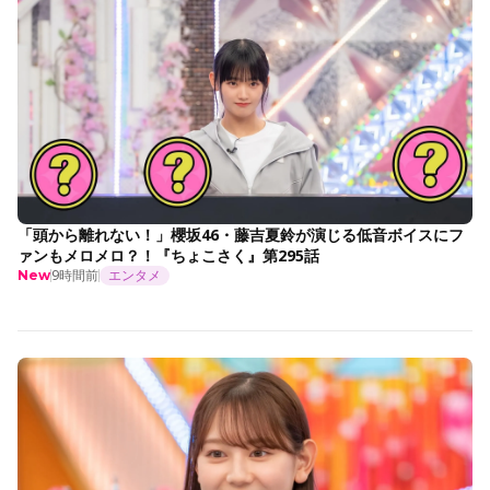
「頭から離れない！」櫻坂46・藤吉夏鈴が演じる低音ボイスにフ
ァンもメロメロ？！『ちょこさく』第295話
9時間前
エンタメ
New