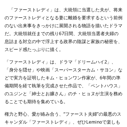
「ファーストレディ」は、大統領に当選した夫が、将来
のファーストレディとなる妻に離婚を要求するという前例
のない出来事をきっかけに展開される物語を描いたドラマ
だ。大統領就任までの残り67日間、大統領当選者夫婦の
息詰まる対立の中で浮上する政界の陰謀と家族の秘密を、
スピード感たっぷりに描く。
「ファーストレディ」は、ドラマ「ドリームハイ2」、
「身分を隠せ」や映画「スーパースターカム・サヨン」な
どで実力を証明したキム・ヒョンワン作家が、6年間の準
備期間を経て執筆を完成させた作品で、「ペントハウス」
のユジンと「紳士とお嬢さん」のチ・ヒョヌが主演を務め
ることでも期待を集めている。
権力と野心、愛が絡み合う、“ファースト夫婦”の最悪のス
キャンダル「ファーストレディ」、ぜひLeminoで楽しも