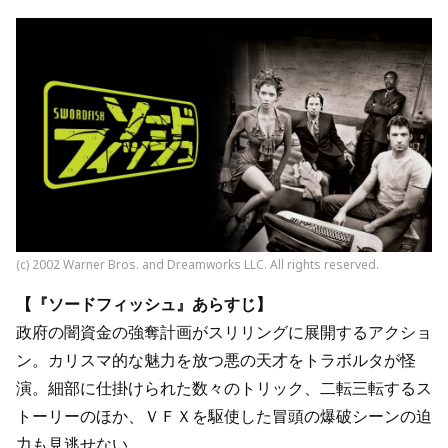
(c) 2002 Warner Bros. and Dreamworks LLC. All rights reserved.
【『ソードフィッシュ』あらすじ】
政府の闇資金の強奪計画がスリリングに展開するアクショ
ン。カリスマ的な魅力を放つ悪の天才をトラボルタが怪
演。細部に仕掛けられた数々のトリック、二転三転するス
トーリーのほか、ＶＦＸを駆使した冒頭の爆破シーンの迫
力も見逃せない。