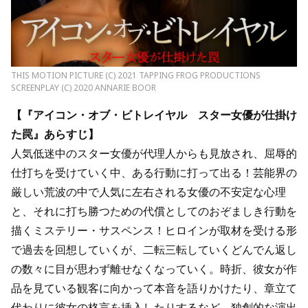
THIS MOTION PICTURE (C) 2021 TAPPING FROG PRODUCTIONS
SCREENPLAY (C) 2020 ANNARIE BOOR
【『アイコン・オブ・ビトレイヤル スター女優が仕掛け
た罠』あらすじ】
人気低迷中のスター女優が代理人からも見放され、屈辱的
仕打ちを受けていく中、ある行動に打って出る！芸能界の
厳しい荒波の中で人気に左右される女優の不安定な心理
と、それに打ち勝つための代償としてのおぞましき行動を
描くミステリー・サスペンス！ヒロインが取材を受ける形
で過去を回想していくが、二転三転していくどんでん返し
の数々に目が思わず離せなくなっていく。時折、彼女が作
品を見ている観客に向かって本音を語りかけたり、章立て
代わりに彼女の格言を挿入したりするなど、独創的な演出