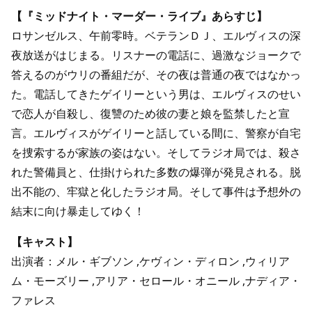
【『ミッドナイト・マーダー・ライブ』あらすじ】
ロサンゼルス、午前零時。ベテランＤＪ、エルヴィスの深
夜放送がはじまる。リスナーの電話に、過激なジョークで
答えるのがウリの番組だが、その夜は普通の夜ではなかっ
た。電話してきたゲイリーという男は、エルヴィスのせい
で恋人が自殺し、復讐のため彼の妻と娘を監禁したと宣
言。エルヴィスがゲイリーと話している間に、警察が自宅
を捜索するが家族の姿はない。そしてラジオ局では、殺さ
れた警備員と、仕掛けられた多数の爆弾が発見される。脱
出不能の、牢獄と化したラジオ局。そして事件は予想外の
結末に向け暴走してゆく！
【キャスト】
出演者：メル・ギブソン ,ケヴィン・ディロン ,ウィリア
ム・モーズリー ,アリア・セロール・オニール ,ナディア・
ファレス