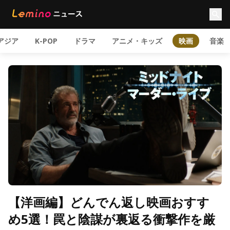
アジア
K-POP
ドラマ
アニメ・キッズ
映画
音楽
【洋画編】どんでん返し映画おすす
め5選！罠と陰謀が裏返る衝撃作を厳