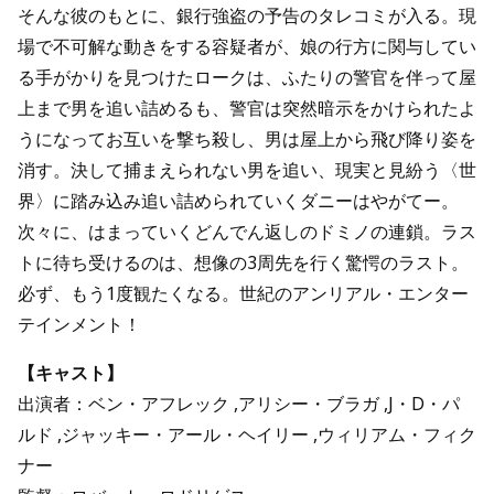
そんな彼のもとに、銀行強盗の予告のタレコミが入る。現
場で不可解な動きをする容疑者が、娘の行方に関与してい
る手がかりを見つけたロークは、ふたりの警官を伴って屋
上まで男を追い詰めるも、警官は突然暗示をかけられたよ
うになってお互いを撃ち殺し、男は屋上から飛び降り姿を
消す。決して捕まえられない男を追い、現実と見紛う〈世
界〉に踏み込み追い詰められていくダニーはやがてー。
次々に、はまっていくどんでん返しのドミノの連鎖。ラス
トに待ち受けるのは、想像の3周先を行く驚愕のラスト。
必ず、もう1度観たくなる。世紀のアンリアル・エンター
テインメント！
【キャスト】
出演者：ベン・アフレック ,アリシー・ブラガ ,J・D・パ
ルド ,ジャッキー・アール・ヘイリー ,ウィリアム・フィク
ナー