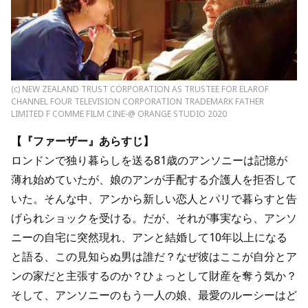
(c) NEW ZEALAND TRUST CORPORATION AS TRUSTEE FOR ELAROF
CHANNEL FOUR TELEVISION CORPORATION TRADEMARK FATHER
LIMITED F COMME FILM CINE-@ ORANGE STUDIO 2020
【『ファーザー』あらすじ】
ロンドンで独り暮らしを送る81歳のアンソニーは記憶が
薄れ始めていたが、娘のアンが手配する介護人を拒否して
いた。そんな中、アンから新しい恋人とパリで暮らすと告
げられショックを受ける。だが、それが事実なら、アンソ
ニーの自宅に突然現れ、アンと結婚して10年以上になる
と語る、この見知らぬ男は誰だ？なぜ彼はここが自分とア
ンの家だと主張するのか？ひょっとして財産を奪う気か？
そして、アンソニーのもう一人の娘、最愛のルーシーはど