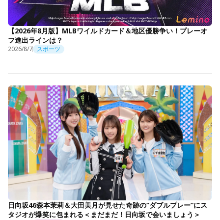
【2026年8月版】MLBワイルドカード＆地区優勝争い！プレーオ
フ進出ラインは？
2026/8/7
スポーツ
日向坂46森本茉莉＆大田美月が見せた奇跡の“ダブルプレー”にス
タジオが爆笑に包まれる＜まだまだ！日向坂で会いましょう＞