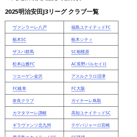
2025明治安田J3リーグ クラブ一覧
ヴァンラーレ八戸
福島ユナイテッドFC
栃木SC
栃木シティ
ザスパ群馬
SC相模原
松本山雅FC
AC長野パルセイロ
ツエーゲン金沢
アスルクラロ沼津
FC岐阜
FC大阪
奈良クラブ
ガイナーレ鳥取
カマタマーレ讃岐
高知ユナイテッドSC
ギラヴァンツ北九州
テゲバジャーロ宮崎