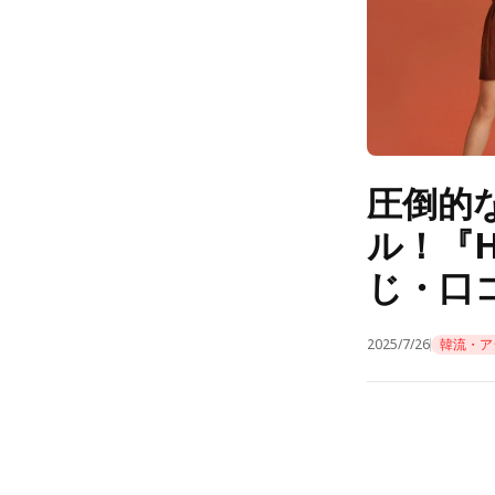
圧倒的
ル！『He
じ・口
2025/7/26
韓流・ア