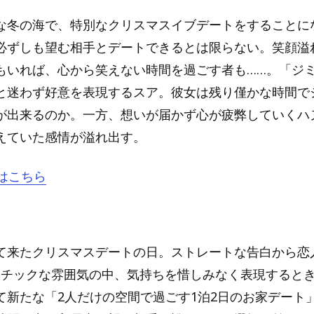
な冬の海で、特別なクリスマスイブデートをすることに
必ずしも望む相手とデートできるとは限らない。笑顔溢
もいれば、心から笑えない時間を過ごす者も……。「ジ
と迷わず好意を表現するスア。彼女は残り僅かな時間で
が出来るのか。一方、想いが届かず心が疲弊していくハ
えていた感情が溢れ出す。
はこちら
て来たクリスマスデートの日。ストレートな告白から恋
ロマンチックな雰囲気の中、気持ちを惜しみなく表現すると
て新たな「2人だけの空間で過ごす1泊2日のお家デート