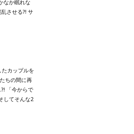
かなか眠れな
させる?! サ
したカップルを
者たちの間に再
! 「今からで
そしてそんな2