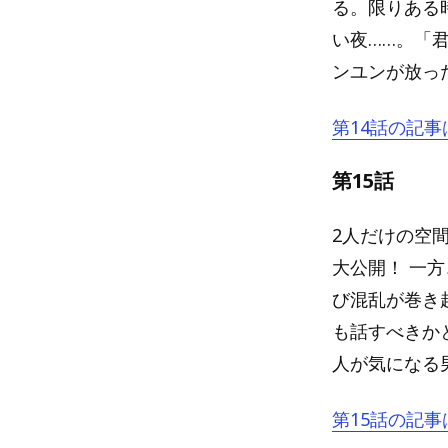
る。限りある
い夜……。「
ンユンが放っ
第14話の記事
第15話
2人だけの空
大公開！ 一
び混乱が巻き
も話すべきか
人が気になる
第15話の記事