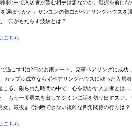
時間の中で入居者が望む相手は誰なのか。選択を前にな
君を選ぼうかと」サンユンの告白がペアリングハウスを混乱
た一言がもたらす波紋とは？
はこちら
間で過ごす1泊2日のお家デート、見事ペアリングに成功
方、カップル成立ならずペアリングハウスに残った入居
起こる。限られた時間の中で、心を動かす入居者とは……?
と」もう一度勇気を出してジミンに話を切り出すスア。
男女。最後まで油断できない複雑な四角関係の行方は？
はこちら