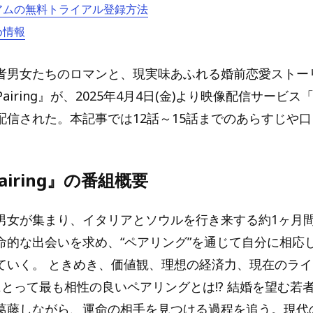
ミアムの無料トライアル登録方法
め情報
者男女たちのロマンと、現実味あふれる婚前恋愛ストー
 Pairing』が、2025年4月4日(金)より映像配信サービス「
配信された。本記事では12話～15話までのあらすじや
Pairing』の番組概要
男女が集まり、イタリアとソウルを行き来する約1ヶ月
命的な出会いを求め、“ペアリング”を通じて自分に相応
ていく。 ときめき、価値観、理想の経済力、現在のラ
にとって最も相性の良いペアリングとは!? 結婚を望む若
葛藤しながら、運命の相手を見つける過程を追う。現代の“