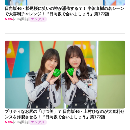
日向坂46・松尾桜に笑いの神が憑依する？！ 半沢直樹の名シーン
で大喜利チャレンジ！『日向坂で会いましょう』第372話
23時間前
エンタメ
New
プリティなお尻の「けつ美」？ 日向坂46・上村ひなのが大喜利セ
ンスを炸裂させる！『日向坂で会いましょう』第372話
23時間前
エンタメ
New