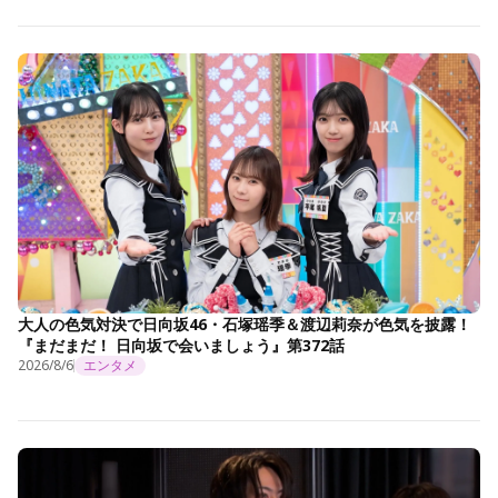
大人の色気対決で日向坂46・石塚瑶季＆渡辺莉奈が色気を披露！
『まだまだ！ 日向坂で会いましょう』第372話
2026/8/6
エンタメ