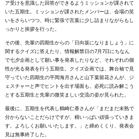
ア受けを意識した回答ができるようミッションが課されて
いた五期生。ミッションが課されたメンバーは、会場の笑
いをさらいつつ、時に緊張で言葉に少し詰まりながらもし
っかりと挨拶を行った。
その後、先輩の四期生からの「日向坂になりましょう」に
関するクイズに答えたり、情報解禁日の7月7日にちなん
で七夕企画として願い事を発表したりなど、それぞれの個
性が光る発表を行う五期生。クイズ企画では、舞台袖で見
守っていた四期生の平岡海月さんと山下葉留花さんが、ジ
ェスチャーと声でヒントを出す場面も。必死に読み解こう
とする五期生と先輩の微笑ましい交流の姿が見られた。
最後に、五期生を代表し鶴崎仁香さんが「まだまだ未熟で
分からないことだらけですが、精いっぱい頑張っていきま
す。よろしくお願いいたします。」と締めくくり、発表会
見は無事終了した。