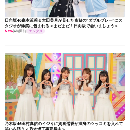
日向坂46森本茉莉＆大田美月が見せた奇跡の“ダブルプレー”にス
タジオが爆笑に包まれる＜まだまだ！日向坂で会いましょう＞
4時間前
エンタメ
New
乃木坂46田村真佑のイジりに賀喜遥香が渾身のツッコミを入れて
笑いを誘う＜乃木坂工事延長中＞