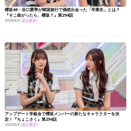
櫻坂46・谷口愛季が韓国旅行で偶然出会った「卒業生」とは？
『そこ曲がったら、櫻坂？』第294話
2026/8/3
エンタメ
アップデート学級会で櫻坂メンバーの新たなキャラクターを決
定！『ちょこさく』第294話
2026/8/3
エンタメ