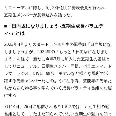
リニューアルに際し、6月23日(月)に発表会見が行われ、
五期生メンバーが意気込みを語った。
■「日向坂になりましょう -五期生成長バラエテ
ィ-」とは
2023年4月よりスタートした四期生の冠番組「日向坂にな
りましょう」が、2024年の「もっと！日向坂になりまし
ょう」を経て、新たに今年3月に加入した五期生の番組と
してリニューアル。四期生メンバー同様、バラエティ、ド
ラマ、ラジオ、LIVE、舞台、モデルなど様々な場所で活
躍する先輩メンバーたちのようになる為、芸能界の先輩た
ちからあらゆる事を学んでいく成長バラエティ番組をお届
けする。
7月14日、28日に配信される#１#２では、五期生初の冠
番組として、まだまだ知られていない五期生の魅力を知っ