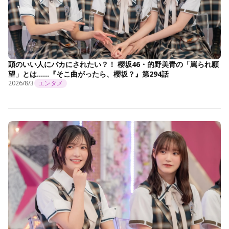
頭のいい人にバカにされたい？！ 櫻坂46・的野美青の「罵られ願
望」とは……『そこ曲がったら、櫻坂？』第294話
2026/8/3
エンタメ