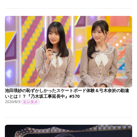
池田瑛紗の恥ずかしかったスケートボード体験＆弓木奈於の勘違
いとは！？『乃木坂工事延長中』#570
2026/8/3
エンタメ