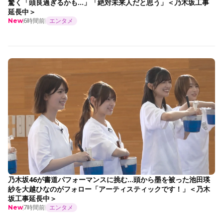
驚く「頭良過ぎるかも…」「絶対未来人だと思う」＜乃木坂工事
延長中＞
6時間前
エンタメ
New
乃木坂46が書道パフォーマンスに挑む…頭から墨を被った池田瑛
紗を大越ひなのがフォロー「アーティスティックです！」＜乃木
坂工事延長中＞
7時間前
エンタメ
New