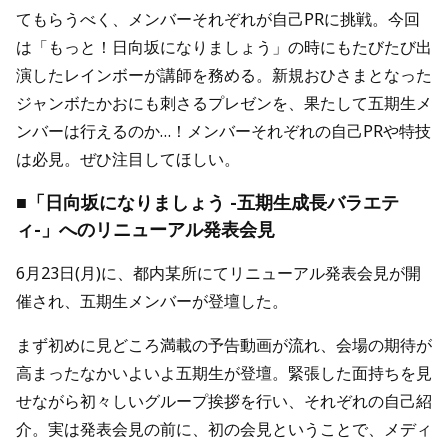
てもらうべく、メンバーそれぞれが自己PRに挑戦。今回
は「もっと！日向坂になりましょう」の時にもたびたび出
演したレインボーが講師を務める。新規おひさまとなった
ジャンボたかおにも刺さるプレゼンを、果たして五期生メ
ンバーは行えるのか…！メンバーそれぞれの自己PRや特技
は必見。ぜひ注目してほしい。
■「日向坂になりましょう -五期生成長バラエテ
ィ-」へのリニューアル発表会見
6月23日(月)に、都内某所にてリニューアル発表会見が開
催され、五期生メンバーが登壇した。
まず初めに見どころ満載の予告動画が流れ、会場の期待が
高まったなかいよいよ五期生が登壇。緊張した面持ちを見
せながら初々しいグループ挨拶を行い、それぞれの自己紹
介。実は発表会見の前に、初の会見ということで、メディ