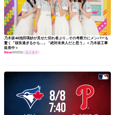
乃木坂46池田瑛紗が見せた切れ者ぶり…その考察力にメンバーも
驚く「頭良過ぎるかも…」「絶対未来人だと思う」＜乃木坂工事
延長中＞
6時間前
エンタメ
New