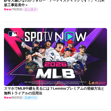
紗を大越ひなのがフォロー「アーティスティックです！」＜乃木
坂工事延長中＞
7時間前
エンタメ
New
スマホでMLB中継を見るには？Leminoプレミアムの登録方法と
無料トライアルの活用法
8時間前
スポーツ
New