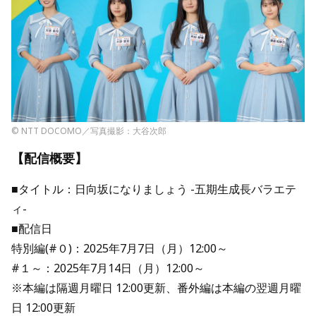
© NTT DOCOMO／写真撮影：大谷次郎
【配信概要】
■タイトル：日向坂になりましょう -五期生成長バラエテ
ィ-
■配信日
特別編(#０)：2025年7月7日（月）12:00～
#１～：2025年7月14日（月）12:00～
※本編は隔週月曜日 12:00更新、番外編は本編の翌週月曜
日 12:00更新