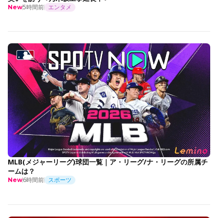
5時間前
エンタメ
New
MLB(メジャーリーグ)球団一覧｜ア・リーグ/ナ・リーグの所属チ
ームは？
6時間前
スポーツ
New