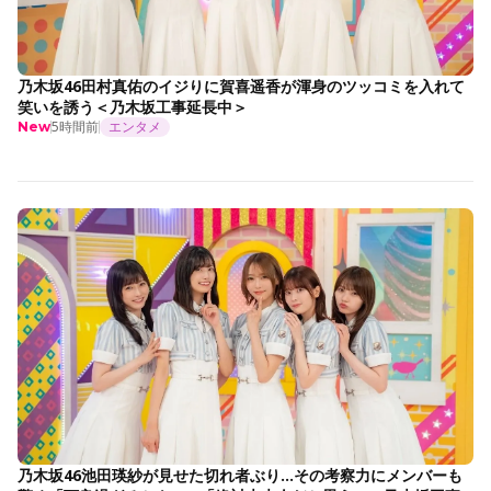
乃木坂46田村真佑のイジりに賀喜遥香が渾身のツッコミを入れて
笑いを誘う＜乃木坂工事延長中＞
5時間前
エンタメ
New
乃木坂46池田瑛紗が見せた切れ者ぶり…その考察力にメンバーも