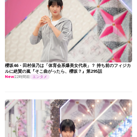
櫻坂46・田村保乃は「体育会系爆美女代表」？ 持ち前のフィジカ
ルに絶賛の嵐『そこ曲がったら、櫻坂？』第295話
22時間前
エンタメ
New