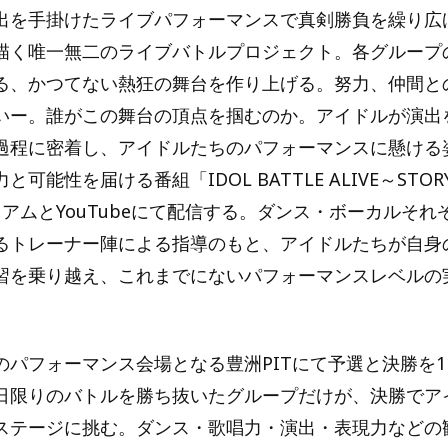
出を手掛けたライブパフォーマンスで真剣勝負を繰り広
描く唯一無二のライブバトルプロジェクト。各グループ
る、かつてない熱狂の舞台を作り上げる。努力、仲間と
いー。誰がこの舞台の頂点を掴むのか。アイドルが演出
過程に密着し、アイドルたちのパフォーマンスに懸ける
可能性を届ける番組「IDOL BATTLE ALIVE～STO
レミアムとYouTubeにて配信する。ダンス・ボーカルそ
るトレーナー陣による指導のもと、アイドルたちが自身
習を乗り越え、これまでにないパフォーマンスレベルの
のパフォーマンス会場となる豊洲PITにて予選と決勝を1
日限りのバトルを勝ち抜いたグループだけが、決勝でア
ステージに挑む。ダンス・歌唱力・演出・表現力などの