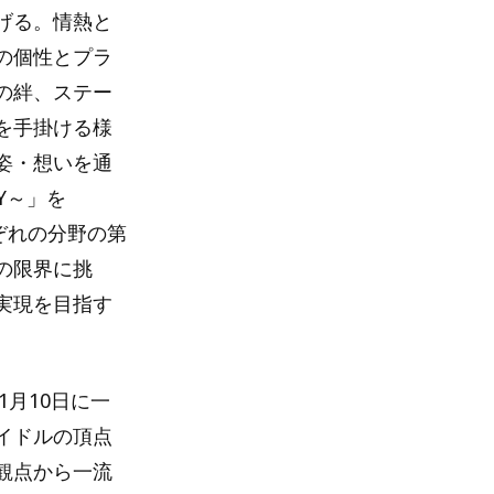
げる。情熱と
の個性とプラ
の絆、ステー
を手掛ける様
姿・想いを通
RY～」を
れぞれの分野の第
の限界に挑
実現を目指す
1月10日に一
イドルの頂点
観点から一流