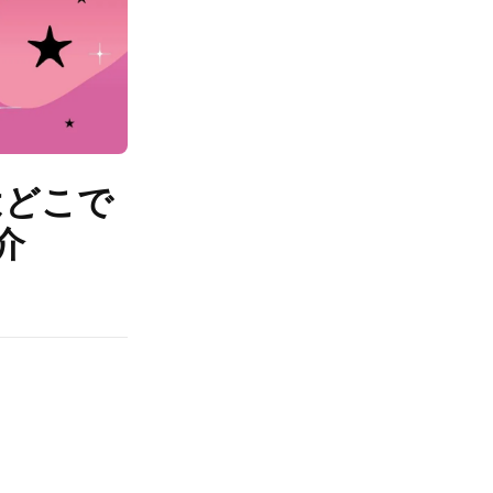
』はどこで
介