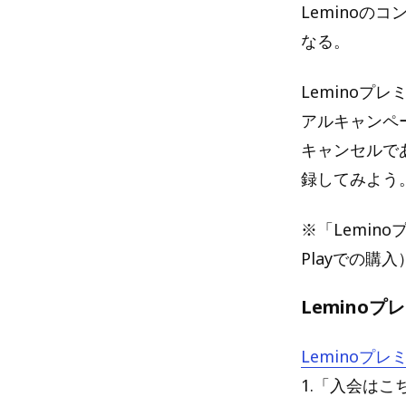
Leminoの
なる。
Leminoプ
アルキャンペ
キャンセルで
録してみよう
※「Lemino
Playでの購
Lemino
Leminoプ
1.「入会はこ