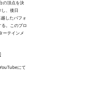
台の頂点を決
作し、後日
卓越したパフォ
する。このプロ
ターテインメ
法
YouTubeにて