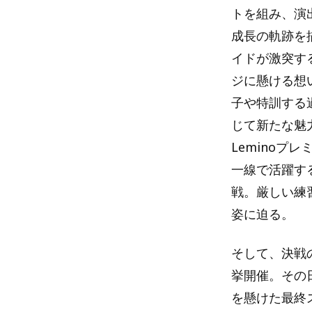
トを組み、演
成長の軌跡を
イドが激突す
ジに懸ける想
子や特訓する
じて新たな魅力と
Leminoプ
一線で活躍す
戦。厳しい練
姿に迫る。
そして、決戦
挙開催。その
を懸けた最終