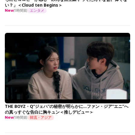
い？」＜Cloud ten Begins＞
1時間前
エンタメ
New
THE BOYZ・Q“ジェハ”の秘密が明らかに…ファン・ジア“エニ”へ
の真っすぐな告白に胸キュン＜推しデビュー＞
1時間前
韓流・アジア
New