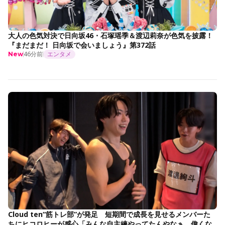
大人の色気対決で日向坂46・石塚瑶季＆渡辺莉奈が色気を披露！
『まだまだ！ 日向坂で会いましょう』第372話
46分前
エンタメ
New
Cloud ten“筋トレ部”が発足 短期間で成長を見せるメンバーた
ちにヒコロヒーが感心「みんな自主練やってたんやなぁ。偉くな