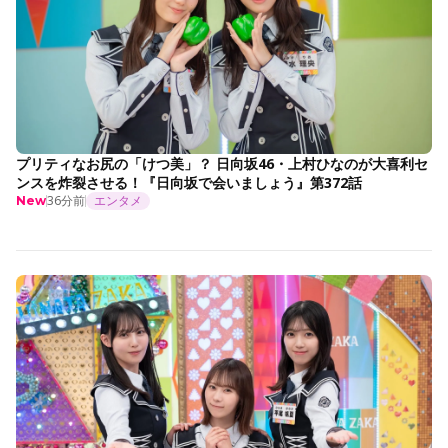
プリティなお尻の「けつ美」？ 日向坂46・上村ひなのが大喜利セ
ンスを炸裂させる！『日向坂で会いましょう』第372話
36分前
エンタメ
New