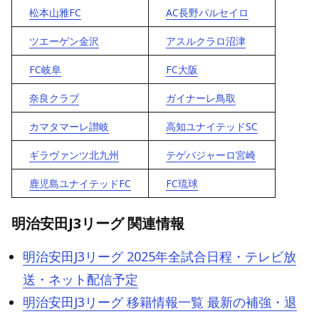
松本山雅FC
AC長野パルセイロ
ツエーゲン金沢
アスルクラロ沼津
FC岐阜
FC大阪
奈良クラブ
ガイナーレ鳥取
カマタマーレ讃岐
高知ユナイテッドSC
ギラヴァンツ北九州
テゲバジャーロ宮崎
鹿児島ユナイテッドFC
FC琉球
明治安田J3リーグ 関連情報
明治安田J3リーグ 2025年全試合日程・テレビ放
送・ネット配信予定
明治安田J3リーグ 移籍情報一覧 最新の補強・退