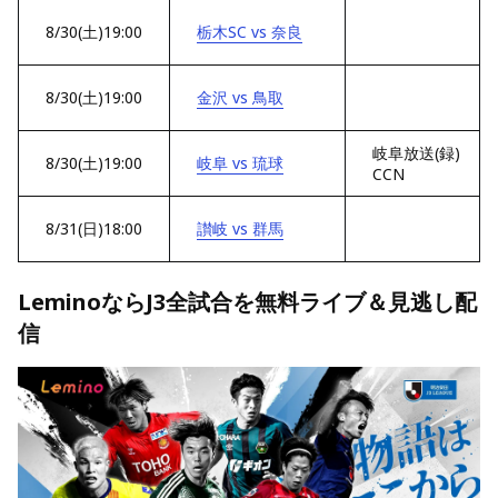
8/30(土)19:00
栃木SC vs 奈良
8/30(土)19:00
金沢 vs 鳥取
岐阜放送(録)
8/30(土)19:00
岐阜 vs 琉球
CCN
8/31(日)18:00
讃岐 vs 群馬
LeminoならJ3全試合を無料ライブ＆見逃し配
信