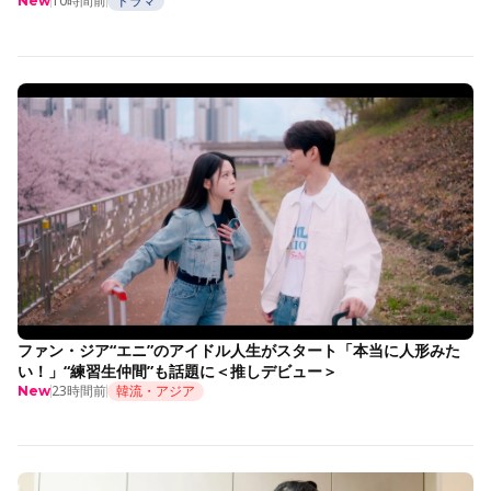
10時間前
ドラマ
New
ファン・ジア“エニ”のアイドル人生がスタート「本当に人形みた
い！」“練習生仲間”も話題に＜推しデビュー＞
23時間前
韓流・アジア
New