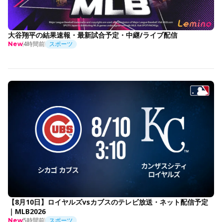
大谷翔平の結果速報・最新試合予定・中継/ライブ配信
4時間前
スポーツ
New
【8月10日】ロイヤルズvsカブスのテレビ放送・ネット配信予定
｜MLB2026
5時間前
スポーツ
New