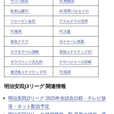
ザスパ群馬
SC相模原
松本山雅FC
AC長野パルセイロ
ツエーゲン金沢
アスルクラロ沼津
FC岐阜
FC大阪
奈良クラブ
ガイナーレ鳥取
カマタマーレ讃岐
高知ユナイテッドSC
ギラヴァンツ北九州
テゲバジャーロ宮崎
鹿児島ユナイテッドFC
FC琉球
明治安田J3リーグ 関連情報
明治安田J3リーグ 2025年全試合日程・テレビ放
送・ネット配信予定