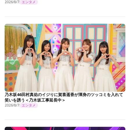
2026/8/7
エンタメ
乃木坂46田村真佑のイジりに賀喜遥香が渾身のツッコミを入れて
笑いを誘う＜乃木坂工事延長中＞
2026/8/7
エンタメ