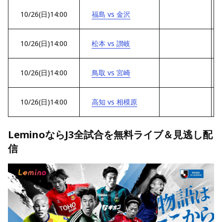
10/26(日)14:00
福島 vs 金沢
10/26(日)14:00
松本 vs 讃岐
10/26(日)14:00
鳥取 vs 宮崎
10/26(日)14:00
高知 vs 相模原
LeminoならJ3全試合を無料ライブ＆見逃し配
信