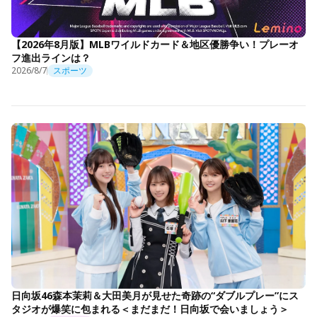
【2026年8月版】MLBワイルドカード＆地区優勝争い！プレーオ
フ進出ラインは？
2026/8/7
スポーツ
日向坂46森本茉莉＆大田美月が見せた奇跡の“ダブルプレー”にス
タジオが爆笑に包まれる＜まだまだ！日向坂で会いましょう＞