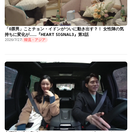
「0票男」ことチョン・イドンがついに動き出す？！ 女性陣の気
持ちに変化が……『HEART SIGNAL3』第3話
2026/7/27
韓流・アジア