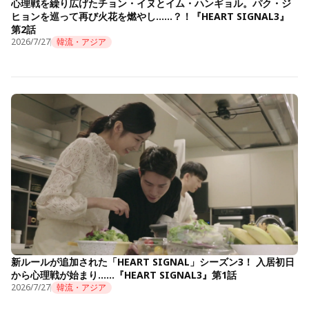
心理戦を繰り広げたチョン・イヌとイム・ハンギョル。パク・ジ
ヒョンを巡って再び火花を燃やし……？！『HEART SIGNAL3』
第2話
2026/7/27
韓流・アジア
新ルールが追加された「HEART SIGNAL」シーズン3！ 入居初日
から心理戦が始まり……『HEART SIGNAL3』第1話
2026/7/27
韓流・アジア