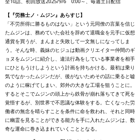
全10話、初回放送2025/9/6 0:00～、毎週土日配信
【『労務士ノ・ムジン』あらすじ】
「不労所得に勝るものはない」という元同僚の言葉を信じ
たムジンは、務めていた会社を辞めて退職金を元手に仮想
通貨を買うが、まんまと失敗して一文無しになってしま
う。そんな時、義妹のヒジュは動画クリエイター仲間のギ
ョヌをムジンに紹介し、違法行為をしている事業者を相手
にひともうけしようという計画を持ちかける。最初は乗り
気でなかったムジンだが、後がないためその話に乗ると嘘
のように稼げてしまい、郊外の大きな工場を狙うことに。
するとそこでムジンの頭上から鉄骨が崩れ落ちてきて死を
覚悟するが、別世界で不思議な体験をする。亡くなった労
働者の無念を晴らすことを条件に命を救われ、それと同時
に幽霊を見ることができる能力を手に入れたムジンは、数
奇な運命に巻き込まれていくこととなる。