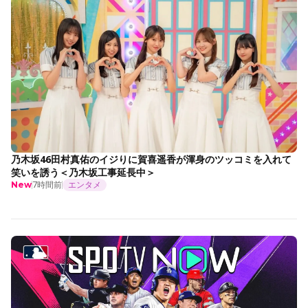
乃木坂46田村真佑のイジりに賀喜遥香が渾身のツッコミを入れて
笑いを誘う＜乃木坂工事延長中＞
7時間前
エンタメ
New