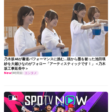
乃木坂46が書道パフォーマンスに挑む…頭から墨を被った池田瑛
紗を大越ひなのがフォロー「アーティスティックです！」＜乃木
坂工事延長中＞
9時間前
エンタメ
New