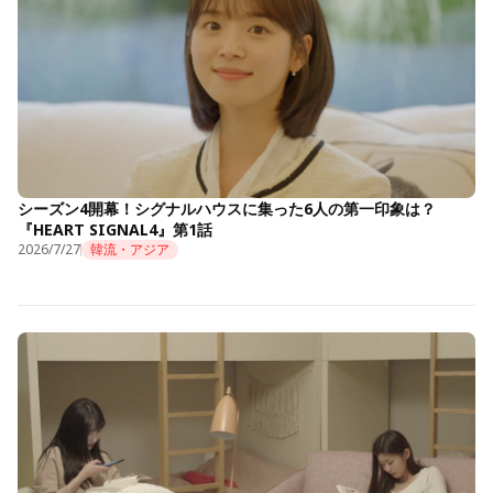
シーズン4開幕！シグナルハウスに集った6人の第一印象は？
『HEART SIGNAL4』第1話
2026/7/27
韓流・アジア