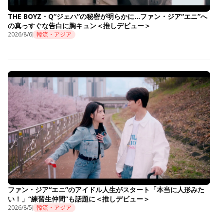
THE BOYZ・Q“ジェハ”の秘密が明らかに…ファン・ジア“エニ”へ
の真っすぐな告白に胸キュン＜推しデビュー＞
2026/8/6
韓流・アジア
ファン・ジア“エニ”のアイドル人生がスタート「本当に人形みた
い！」“練習生仲間”も話題に＜推しデビュー＞
2026/8/5
韓流・アジア