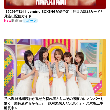
【2026年8月】Lemino BOXING配信予定！注目の対戦カードと
見逃し配信ガイド
8時間前
スポーツ
New
乃木坂46池田瑛紗が見せた切れ者ぶり…その考察力にメンバーも
驚く「頭良過ぎるかも…」「絶対未来人だと思う」＜乃木坂工事
延長中＞