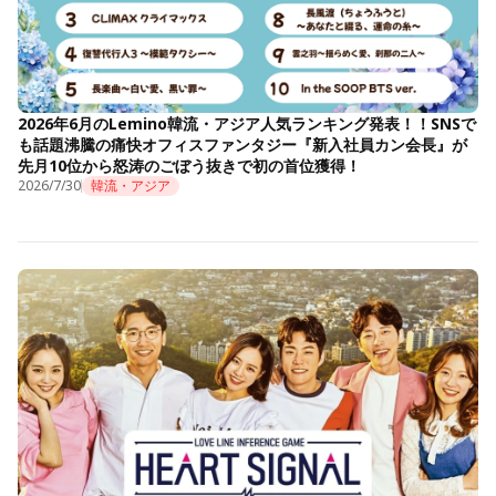
2026年6月のLemino韓流・アジア人気ランキング発表！！SNSで
も話題沸騰の痛快オフィスファンタジー『新入社員カン会長』が
先月10位から怒涛のごぼう抜きで初の首位獲得！
2026/7/30
韓流・アジア