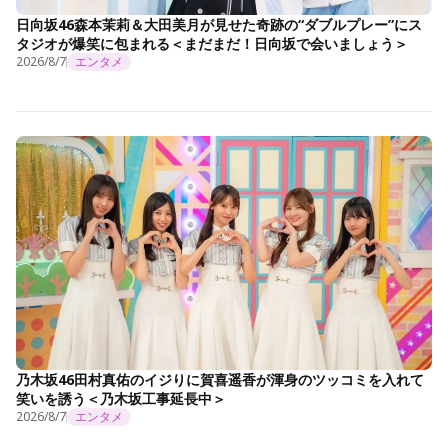
日向坂46森本茉莉＆大田美月が見せた奇跡の“ダブルプレー”にス
タジオが爆笑に包まれる＜まだまだ！日向坂で会いましょう＞
2026/8/7
エンタメ
乃木坂46田村真佑のイジりに賀喜遥香が渾身のツッコミを入れて
笑いを誘う＜乃木坂工事延長中＞
2026/8/7
エンタメ