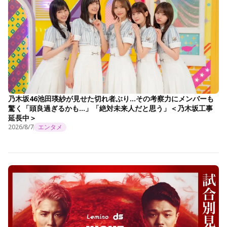
乃木坂46池田瑛紗が見せた切れ者ぶり…その考察力にメンバーも
驚く「頭良過ぎるかも…」「絶対未来人だと思う」＜乃木坂工事
延長中＞
2026/8/7
エンタメ