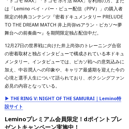
「ドコモ MAX」「ドコモ ポイ活 MAX」を利用の方、また
は「Lemino ペイ・パー・ビュー配信（PPV）」の購入者
限定の特典コンテンツ『密着ドキュメンタリー PRELUDE
TO THE DREAM MATCH 井上尚弥vsアラン・ピカソ〜夢
舞台への前奏曲〜』を期間限定独占配信中だ。
12月27日の世界戦に向けた井上尚弥のトレーニング合宿
の密着取材と独占インタビューで構成されている本ドキュ
メンタリー。インタビューでは、ピカソ戦への意気込みに
加え、中谷潤人への印象や、キャリア最盛期を迎えた今の
心境と選手人生について語られており、ボクシングファン
必見の内容となっている。
▶ THE RING V: NIGHT OF THE SAMURAI｜Lemino特
設サイト
Leminoプレミアム会員限定！dポイントプレ
ゼントキャンペーン実施中！