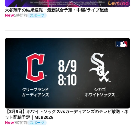
大谷翔平の結果速報・最新試合予定・中継/ライブ配信
5時間前
スポーツ
New
【8月9日】ホワイトソックスvsガーディアンズのテレビ放送・ネ
ット配信予定｜MLB2026
7時間前
スポーツ
New