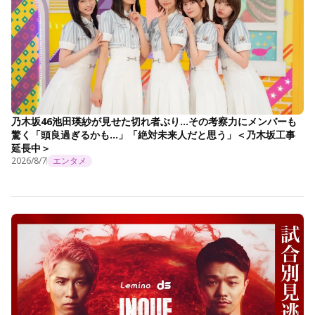
乃木坂46池田瑛紗が見せた切れ者ぶり…その考察力にメンバーも
驚く「頭良過ぎるかも…」「絶対未来人だと思う」＜乃木坂工事
延長中＞
2026/8/7
エンタメ