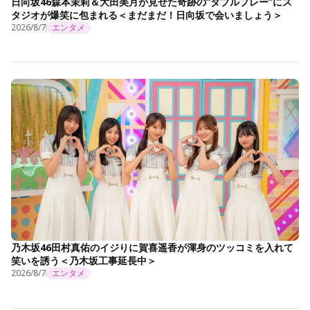
日向坂46森本茉莉＆大田美月が見せた奇跡の“ダブルプレー”にス
タジオが爆笑に包まれる＜まだまだ！日向坂で会いましょう＞
2026/8/7
エンタメ
乃木坂46田村真佑のイジりに賀喜遥香が渾身のツッコミを入れて
笑いを誘う＜乃木坂工事延長中＞
2026/8/7
エンタメ