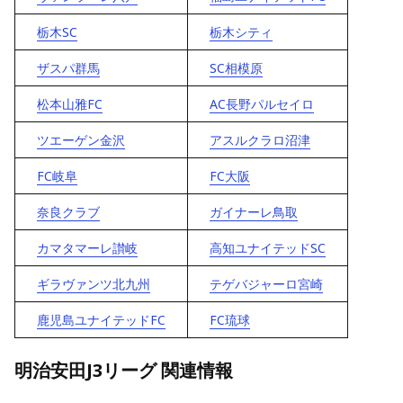
栃木SC
栃木シティ
ザスパ群馬
SC相模原
松本山雅FC
AC長野パルセイロ
ツエーゲン金沢
アスルクラロ沼津
FC岐阜
FC大阪
奈良クラブ
ガイナーレ鳥取
カマタマーレ讃岐
高知ユナイテッドSC
ギラヴァンツ北九州
テゲバジャーロ宮崎
鹿児島ユナイテッドFC
FC琉球
明治安田J3リーグ 関連情報