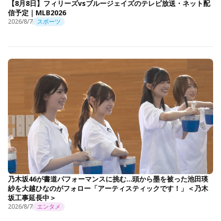
【8月8日】フィリーズvsブルージェイズのテレビ放送・ネット配
信予定｜MLB2026
2026/8/7
スポーツ
乃木坂46が書道パフォーマンスに挑む…頭から墨を被った池田瑛
紗を大越ひなのがフォロー「アーティスティックです！」＜乃木
坂工事延長中＞
2026/8/7
エンタメ