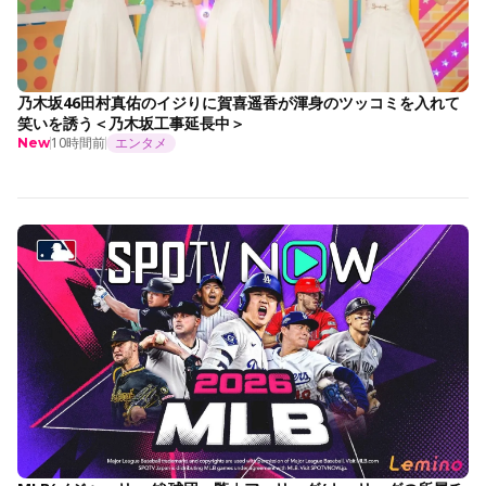
乃木坂46田村真佑のイジりに賀喜遥香が渾身のツッコミを入れて
笑いを誘う＜乃木坂工事延長中＞
10時間前
エンタメ
New