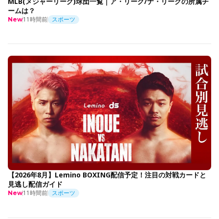
MLB(メジャーリーグ)球団一覧｜ア・リーグ/ナ・リーグの所属チ
ームは？
11時間前
スポーツ
New
【2026年8月】Lemino BOXING配信予定！注目の対戦カードと
見逃し配信ガイド
11時間前
スポーツ
New