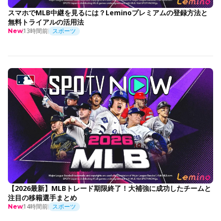
スマホでMLB中継を見るには？Leminoプレミアムの登録方法と
無料トライアルの活用法
13時間前
スポーツ
New
【2026最新】MLBトレード期限終了！大補強に成功したチームと
注目の移籍選手まとめ
14時間前
スポーツ
New