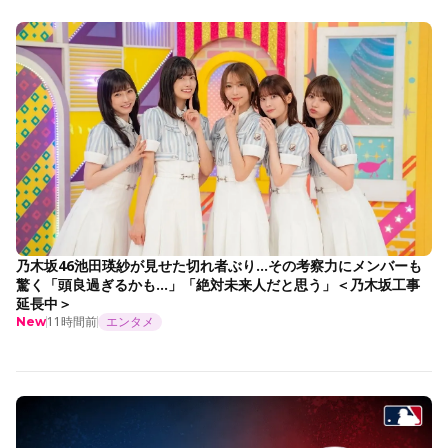
乃木坂46池田瑛紗が見せた切れ者ぶり…その考察力にメンバーも
驚く「頭良過ぎるかも…」「絶対未来人だと思う」＜乃木坂工事
延長中＞
11時間前
エンタメ
New