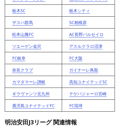
栃木SC
栃木シティ
ザスパ群馬
SC相模原
松本山雅FC
AC長野パルセイロ
ツエーゲン金沢
アスルクラロ沼津
FC岐阜
FC大阪
奈良クラブ
ガイナーレ鳥取
カマタマーレ讃岐
高知ユナイテッドSC
ギラヴァンツ北九州
テゲバジャーロ宮崎
鹿児島ユナイテッドFC
FC琉球
明治安田J3リーグ 関連情報