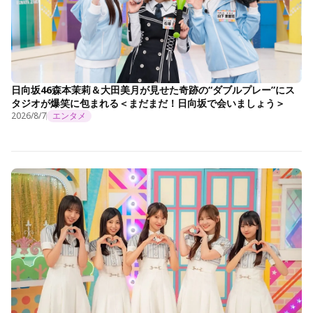
日向坂46森本茉莉＆大田美月が見せた奇跡の“ダブルプレー”にス
タジオが爆笑に包まれる＜まだまだ！日向坂で会いましょう＞
2026/8/7
エンタメ