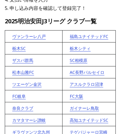
5. 申し込み内容を確認して登録完了！
2025明治安田J3リーグ クラブ一覧
ヴァンラーレ八戸
福島ユナイテッドFC
栃木SC
栃木シティ
ザスパ群馬
SC相模原
松本山雅FC
AC長野パルセイロ
ツエーゲン金沢
アスルクラロ沼津
FC岐阜
FC大阪
奈良クラブ
ガイナーレ鳥取
カマタマーレ讃岐
高知ユナイテッドSC
ギラヴァンツ北九州
テゲバジャーロ宮崎