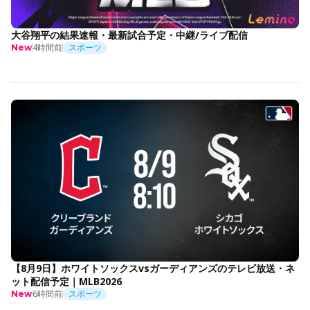
大谷翔平の結果速報・最新試合予定・中継/ライブ配信
4時間前
スポーツ
New
【8月9日】ホワイトソックスvsガーディアンズのテレビ放送・ネ
ット配信予定｜MLB2026
6時間前
スポーツ
New