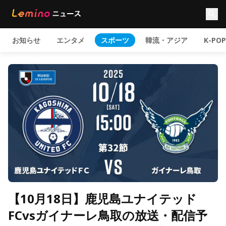
お知らせ
エンタメ
スポーツ
韓流・アジア
K-POP
【10月18日】鹿児島ユナイテッド
FCvsガイナーレ鳥取の放送・配信予