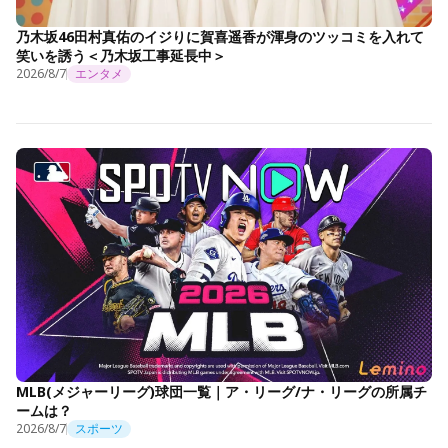
乃木坂46田村真佑のイジりに賀喜遥香が渾身のツッコミを入れて
笑いを誘う＜乃木坂工事延長中＞
2026/8/7
エンタメ
MLB(メジャーリーグ)球団一覧｜ア・リーグ/ナ・リーグの所属チ
ームは？
2026/8/7
スポーツ