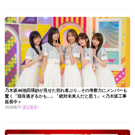
乃木坂46池田瑛紗が見せた切れ者ぶり…その考察力にメンバーも
驚く「頭良過ぎるかも…」「絶対未来人だと思う」＜乃木坂工事
延長中＞
2026/8/7
エンタメ