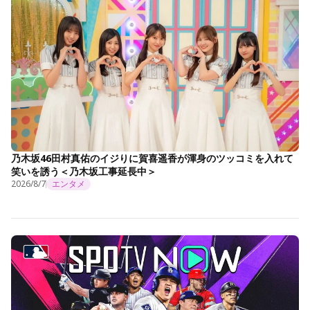
乃木坂46田村真佑のイジりに賀喜遥香が渾身のツッコミを入れて
笑いを誘う＜乃木坂工事延長中＞
2026/8/7
エンタメ