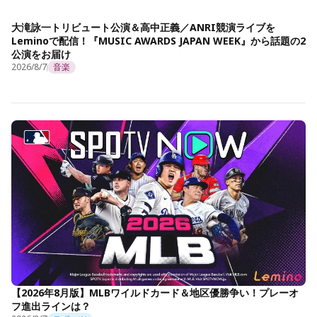
大滝詠一トリビュート公演＆高中正義／ANRI競演ライブを
Leminoで配信！『MUSIC AWARDS JAPAN WEEK』から話題の2
公演をお届け
2026/8/7
音楽
【2026年8月版】MLBワイルドカード＆地区優勝争い！プレーオ
フ進出ラインは？