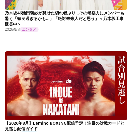
乃木坂46池田瑛紗が見せた切れ者ぶり…その考察力にメンバーも
驚く「頭良過ぎるかも…」「絶対未来人だと思う」＜乃木坂工事
延長中＞
2026/8/7
エンタメ
【2026年8月】Lemino BOXING配信予定！注目の対戦カードと
見逃し配信ガイド