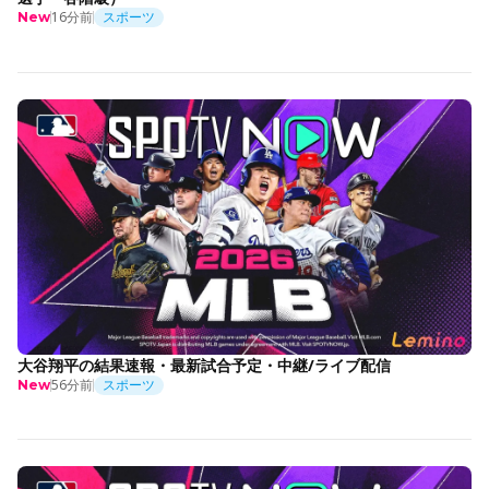
16分前
スポーツ
New
大谷翔平の結果速報・最新試合予定・中継/ライブ配信
56分前
スポーツ
New