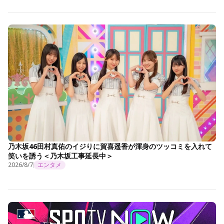
乃木坂46田村真佑のイジりに賀喜遥香が渾身のツッコミを入れて
笑いを誘う＜乃木坂工事延長中＞
2026/8/7
エンタメ