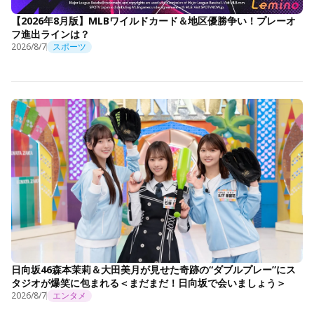
【2026年8月版】MLBワイルドカード＆地区優勝争い！プレーオ
フ進出ラインは？
2026/8/7
スポーツ
日向坂46森本茉莉＆大田美月が見せた奇跡の“ダブルプレー”にス
タジオが爆笑に包まれる＜まだまだ！日向坂で会いましょう＞
2026/8/7
エンタメ