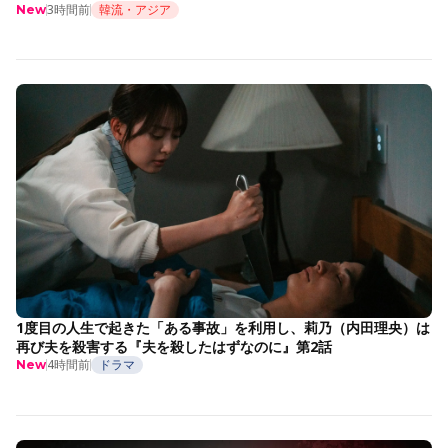
3時間前
韓流・アジア
New
1度目の人生で起きた「ある事故」を利用し、莉乃（内田理央）は
再び夫を殺害する『夫を殺したはずなのに』第2話
4時間前
ドラマ
New