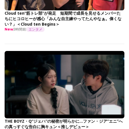
Cloud ten“筋トレ部”が発足 短期間で成長を見せるメンバーた
ちにヒコロヒーが感心「みんな自主練やってたんやなぁ。偉くな
い？」＜Cloud ten Begins＞
3時間前
エンタメ
New
THE BOYZ・Q“ジェハ”の秘密が明らかに…ファン・ジア“エニ”へ
の真っすぐな告白に胸キュン＜推しデビュー＞