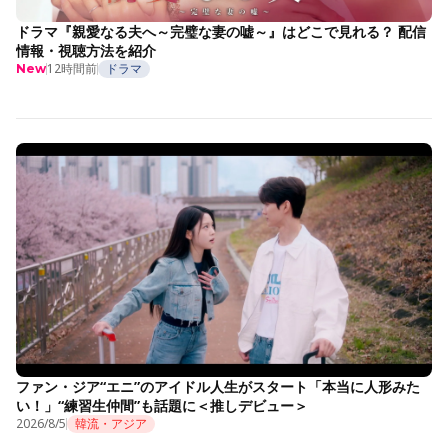
ドラマ『親愛なる夫へ～完璧な妻の嘘～』はどこで見れる？ 配信
情報・視聴方法を紹介
12時間前
ドラマ
New
ファン・ジア“エニ”のアイドル人生がスタート「本当に人形みた
い！」“練習生仲間”も話題に＜推しデビュー＞
2026/8/5
韓流・アジア