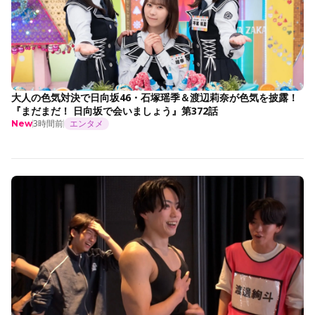
大人の色気対決で日向坂46・石塚瑶季＆渡辺莉奈が色気を披露！
『まだまだ！ 日向坂で会いましょう』第372話
3時間前
エンタメ
New