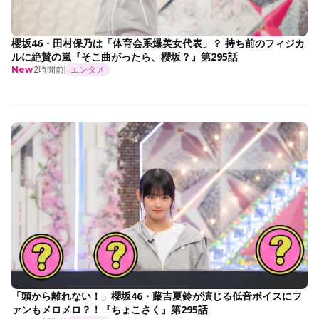
櫻坂46・田村保乃は「体育会系爆美女代表」？ 持ち前のフィジカ
ルに絶賛の嵐『そこ曲がったら、櫻坂？』第295話
2時間前
エンタメ
New
「頭から離れない！」櫻坂46・藤吉夏鈴が演じる低音ボイスにフ
ァンもメロメロ？！『ちょこさく』第295話