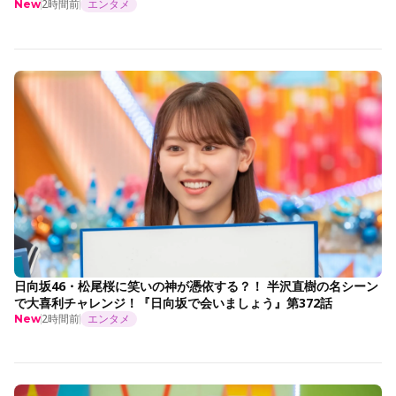
2時間前
エンタメ
New
日向坂46・松尾桜に笑いの神が憑依する？！ 半沢直樹の名シーン
で大喜利チャレンジ！『日向坂で会いましょう』第372話
2時間前
エンタメ
New