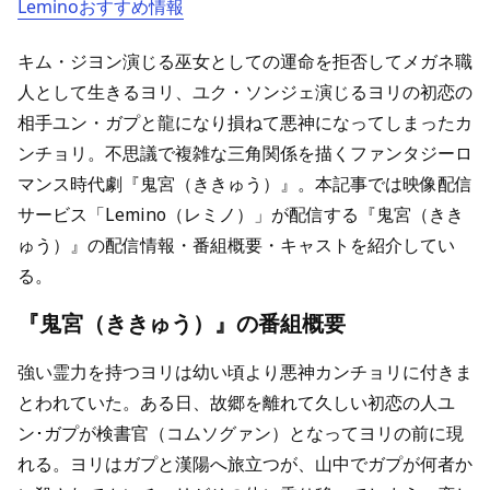
Leminoおすすめ情報
キム・ジヨン演じる巫女としての運命を拒否してメガネ職
人として生きるヨリ、ユク・ソンジェ演じるヨリの初恋の
相手ユン・ガプと龍になり損ねて悪神になってしまったカ
ンチョリ。不思議で複雑な三角関係を描くファンタジーロ
マンス時代劇『鬼宮（ききゅう）』。本記事では映像配信
サービス「Lemino（レミノ）」が配信する『鬼宮（きき
ゅう）』の配信情報・番組概要・キャストを紹介してい
る。
『鬼宮（ききゅう）』の番組概要
強い霊力を持つヨリは幼い頃より悪神カンチョリに付きま
とわれていた。ある日、故郷を離れて久しい初恋の人ユ
ン･ガプが検書官（コムソグァン）となってヨリの前に現
れる。ヨリはガプと漢陽へ旅立つが、山中でガプが何者か