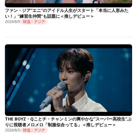
ファン・ジア“エニ”のアイドル人生がスタート「本当に人形みた
い！」“練習生仲間”も話題に＜推しデビュー＞
2026/8/5
韓流・アジア
THE BOYZ・Qことチ・チャンミンの爽やかな“スーパー高校生”ぶ
りに視聴者メロメロ「制服似合ってる」＜推しデビュー＞
2026/8/5
韓流・アジア