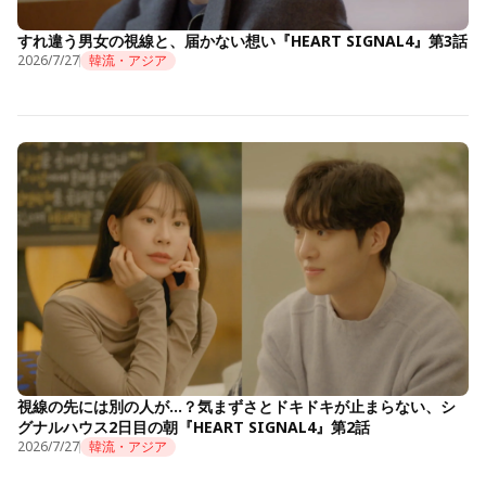
すれ違う男女の視線と、届かない想い『HEART SIGNAL4』第3話
2026/7/27
韓流・アジア
視線の先には別の人が…？気まずさとドキドキが止まらない、シ
グナルハウス2日目の朝『HEART SIGNAL4』第2話
2026/7/27
韓流・アジア