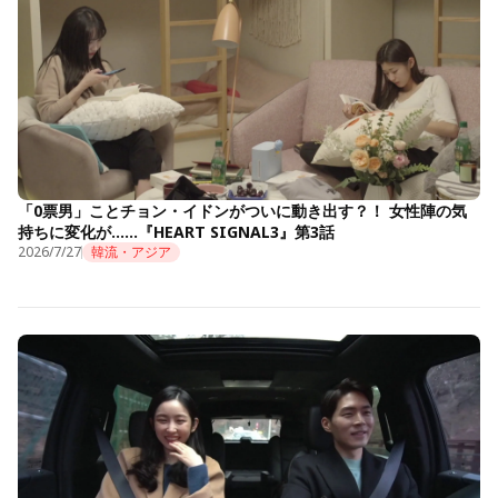
「0票男」ことチョン・イドンがついに動き出す？！ 女性陣の気
持ちに変化が……『HEART SIGNAL3』第3話
2026/7/27
韓流・アジア