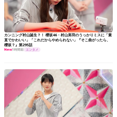
カンニング村山誕生？！ 櫻坂46・村山美羽のうっかりミスに「素
直でかわいい」「これだからやめられない」『そこ曲がったら、
櫻坂？』第295話
1時間前
エンタメ
New