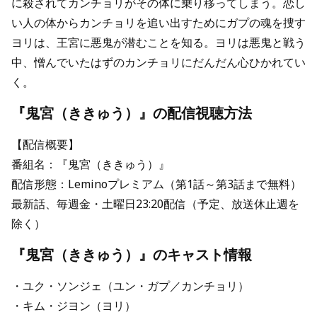
に殺されてカンチョリがその体に乗り移ってしまう。恋し
い人の体からカンチョリを追い出すためにガプの魂を捜す
ヨリは、王宮に悪鬼が潜むことを知る。ヨリは悪鬼と戦う
中、憎んでいたはずのカンチョリにだんだん心ひかれてい
く。
『鬼宮（ききゅう）』の配信視聴方法
【配信概要】
番組名：『鬼宮（ききゅう）』
配信形態：Leminoプレミアム（第1話～第3話まで無料）
最新話、毎週金・土曜日23:20配信（予定、放送休止週を
除く）
『鬼宮（ききゅう）』のキャスト情報
・ユク・ソンジェ（ユン・ガプ／カンチョリ）
・キム・ジヨン（ヨリ）