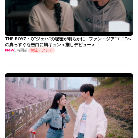
THE BOYZ・Q“ジェハ”の秘密が明らかに…ファン・ジア“エニ”へ
の真っすぐな告白に胸キュン＜推しデビュー＞
3時間前
韓流・アジア
New