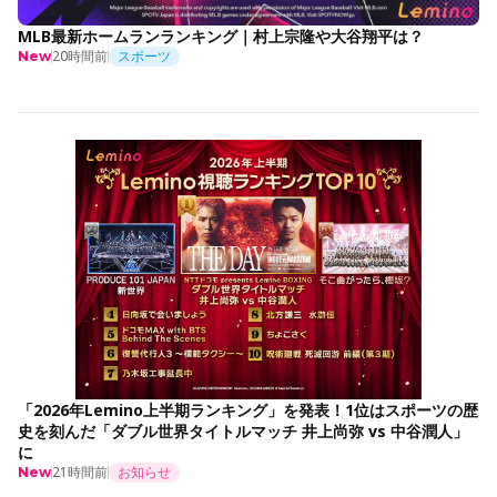
MLB最新ホームランランキング｜村上宗隆や大谷翔平は？
20時間前
スポーツ
New
「2026年Lemino上半期ランキング」を発表！1位はスポーツの歴
史を刻んだ「ダブル世界タイトルマッチ 井上尚弥 vs 中谷潤人」
に
21時間前
お知らせ
New