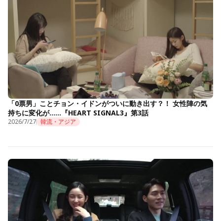
「0票男」ことチョン・イドンがついに動き出す？！ 女性陣の気
持ちに変化が……『HEART SIGNAL3』第3話
2026/7/27
韓流・アジア