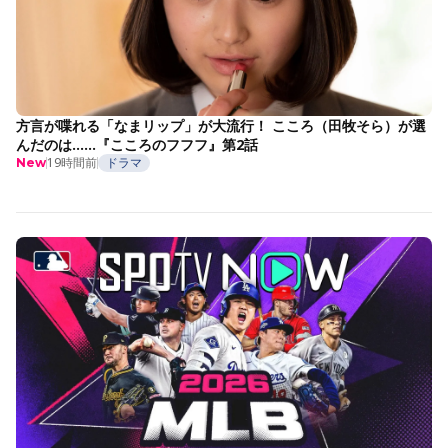
方言が喋れる「なまリップ」が大流行！ こころ（田牧そら）が選
んだのは……『こころのフフフ』第2話
19時間前
ドラマ
New