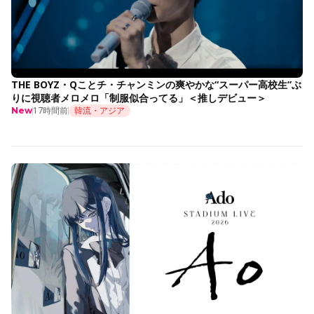
THE BOYZ・Qことチ・チャンミンの爽やかな“スーパー高校生”ぶ
りに視聴者メロメロ「制服似合ってる」＜推しデビュー＞
17時間前
韓流・アジア
New