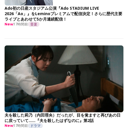
Ado初の日産スタジアム公演『Ado STADIUM LIVE
2026「Ao」』をLeminoプレミアムで配信決定！さらに歴代主要
ライブとあわせて5か月連続配信！
17時間前
音楽
New
夫を殺した莉乃（内田理央）だったが、目を覚ますと再びあの日
に戻っていて……『夫を殺したはずなのに』第2話
17時間前
ドラマ
New