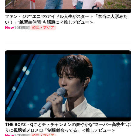
ファン・ジア“エニ”のアイドル人生がスタート「本当に人形みた
い！」“練習生仲間”も話題に＜推しデビュー＞
16時間前
韓流・アジア
New
THE BOYZ・Qことチ・チャンミンの爽やかな“スーパー高校生”ぶ
りに視聴者メロメロ「制服似合ってる」＜推しデビュー＞
17時間前
韓流・アジア
New