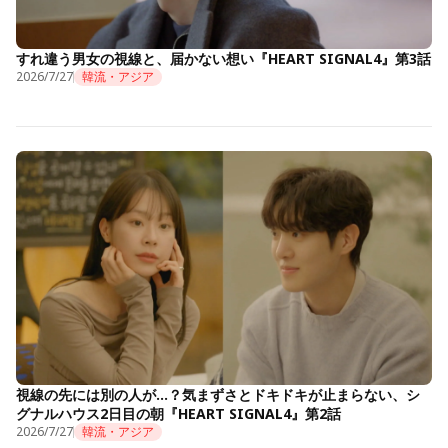
すれ違う男女の視線と、届かない想い『HEART SIGNAL4』第3話
2026/7/27
韓流・アジア
視線の先には別の人が…？気まずさとドキドキが止まらない、シ
グナルハウス2日目の朝『HEART SIGNAL4』第2話
2026/7/27
韓流・アジア