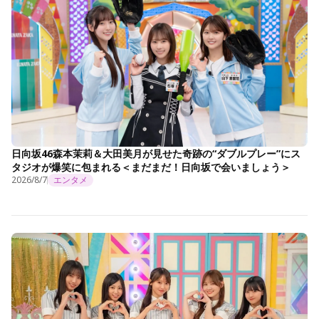
日向坂46森本茉莉＆大田美月が見せた奇跡の“ダブルプレー”にス
タジオが爆笑に包まれる＜まだまだ！日向坂で会いましょう＞
2026/8/7
エンタメ