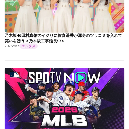
乃木坂46田村真佑のイジりに賀喜遥香が渾身のツッコミを入れて
笑いを誘う＜乃木坂工事延長中＞
2026/8/7
エンタメ