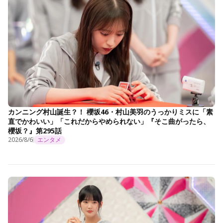
カンニング村山誕生？！ 櫻坂46・村山美羽のうっかりミスに「素
直でかわいい」「これだからやめられない」『そこ曲がったら、
櫻坂？』第295話
2026/8/6
エンタメ