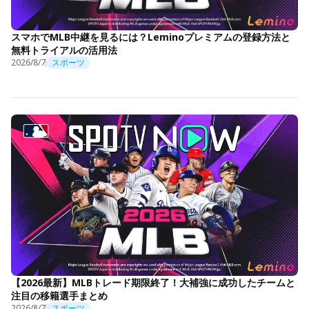
スマホでMLB中継を見るには？Leminoプレミアムの登録方法と
無料トライアルの活用法
2026/8/7
スポーツ
【2026最新】MLBトレード期限終了！大補強に成功したチームと
注目の移籍選手まとめ
2026/8/7
スポーツ