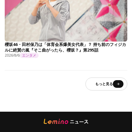
櫻坂46・田村保乃は「体育会系爆美女代表」？ 持ち前のフィジカ
ルに絶賛の嵐『そこ曲がったら、櫻坂？』第295話
2026/8/6
エンタメ
もっと見る