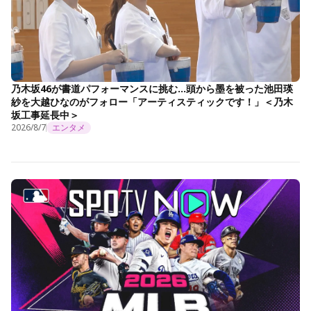
乃木坂46が書道パフォーマンスに挑む…頭から墨を被った池田瑛
紗を大越ひなのがフォロー「アーティスティックです！」＜乃木
坂工事延長中＞
2026/8/7
エンタメ