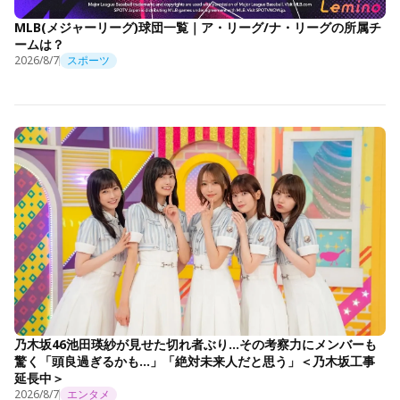
MLB(メジャーリーグ)球団一覧｜ア・リーグ/ナ・リーグの所属チ
ームは？
2026/8/7
スポーツ
乃木坂46池田瑛紗が見せた切れ者ぶり…その考察力にメンバーも
驚く「頭良過ぎるかも…」「絶対未来人だと思う」＜乃木坂工事
延長中＞
2026/8/7
エンタメ