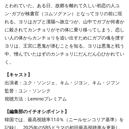
とわれていた。ある日、故郷を離れて久しい初恋の人ユ
ン･ガプが検書官（コムソグァン）となってヨリの前に現
れる。ヨリはガプと漢陽へ旅立つが、山中でガプが何者か
に殺されてカンチョリがその体に乗り移ってしまう。恋し
い人の体からカンチョリを追い出すためにガプの魂を捜す
ヨリは、王宮に悪鬼が潜むことを知る。ヨリは悪鬼と戦う
中、憎んでいたはずのカンチョリにだんだん心ひかれてい
く。
【キャスト】
出演者：ユク・ソンジェ、キム・ジヨン、キム・ジフン
監督：ユン・ソンシク
視聴方法：Leminoプレミアム
【編集部のイチオシポイント】
韓国では、最高視聴率11.0％（ニールセンコリア基準）を
記録し、2025年のSBSドラマの初回最高視聴率を更新し