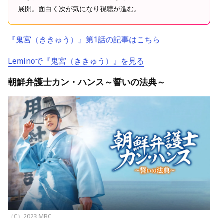
展開。面白く次が気になり視聴が進む。
『鬼宮（ききゅう）』第1話の記事はこちら
Leminoで『鬼宮（ききゅう）』を見る
朝鮮弁護士カン・ハンス～誓いの法典～
（C）2023 MBC