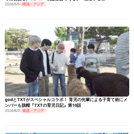
2026/8/5
韓流・アジア
godとTXTがスペシャルコラボ！ 育児の先輩による子育て術にメ
ンバーも脱帽『TXTの育児日記』第10話
2026/8/3
韓流・アジア