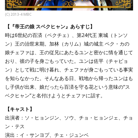
(C) 2013-4 MBC
【『帝王の娘 スベクヒャン』あらすじ】
時は6世紀の百済（ペクチェ）、第24代王 東城（トンソ
ン）王の治世末期。加林（カリム）城の城主 ペク・カの
娘チェファは、王の従兄にあたるユンと密かに情を通じて
おり、彼の子を身ごもっていた。ユンは佐平（チャピョ
ン）として戦に明け暮れ、チェファが身ごもっている事実
を知らなかった。そんなある日、戦地から帰ったユンはも
し子供が出来、娘だったら百済を守る花という意味の“ス
ベクヒャン”と名付けようとチェファに話す。
【キャスト】
出演者：ソ・ヒョンジン、ソウ、チョ・ヒョンジェ、チョ
ン・テス
演出：イ・サンヨプ、チェ・ジュンベ