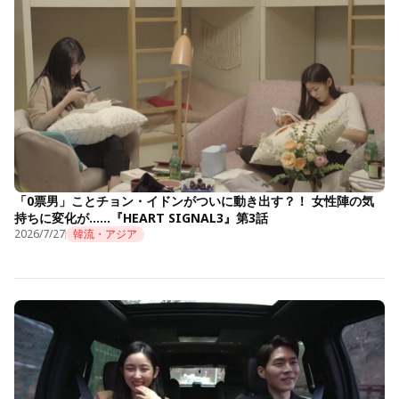
「0票男」ことチョン・イドンがついに動き出す？！ 女性陣の気
持ちに変化が……『HEART SIGNAL3』第3話
2026/7/27
韓流・アジア