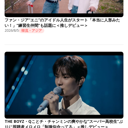
ファン・ジア“エニ”のアイドル人生がスタート「本当に人形みた
い！」“練習生仲間”も話題に＜推しデビュー＞
2026/8/5
韓流・アジア
THE BOYZ・Qことチ・チャンミンの爽やかな“スーパー高校生”ぶ
りに視聴者メロメロ「制服似合ってる」＜推しデビュー＞