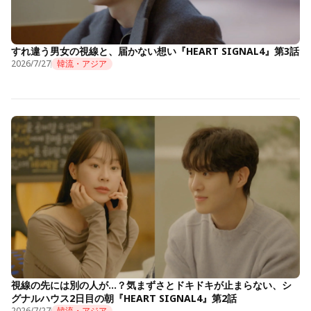
すれ違う男女の視線と、届かない想い『HEART SIGNAL4』第3話
2026/7/27
韓流・アジア
視線の先には別の人が…？気まずさとドキドキが止まらない、シ
グナルハウス2日目の朝『HEART SIGNAL4』第2話
2026/7/27
韓流・アジア