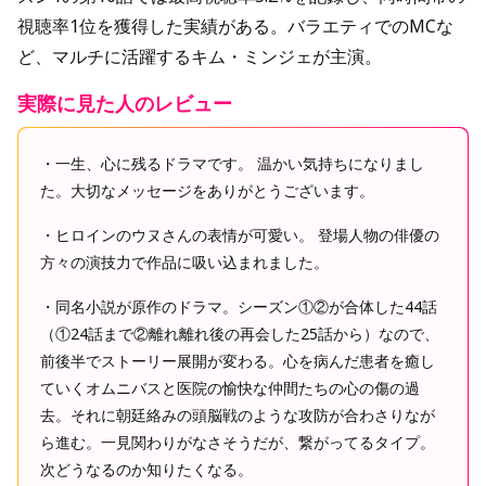
視聴率1位を獲得した実績がある。バラエティでのMCな
ど、マルチに活躍するキム・ミンジェが主演。
実際に見た人のレビュー
・一生、心に残るドラマです。 温かい気持ちになりまし
た。大切なメッセージをありがとうございます。
・ヒロインのウヌさんの表情が可愛い。 登場人物の俳優の
方々の演技力で作品に吸い込まれました。
・同名小説が原作のドラマ。シーズン①②が合体した44話
（①24話まで②離れ離れ後の再会した25話から）なので、
前後半でストーリー展開が変わる。心を病んだ患者を癒し
ていくオムニバスと医院の愉快な仲間たちの心の傷の過
去。それに朝廷絡みの頭脳戦のような攻防が合わさりなが
ら進む。一見関わりがなさそうだが、繋がってるタイプ。
次どうなるのか知りたくなる。