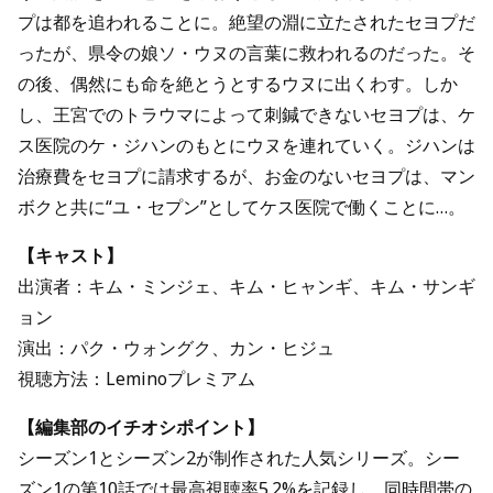
プは都を追われることに。絶望の淵に立たされたセヨプだ
ったが、県令の娘ソ・ウヌの言葉に救われるのだった。そ
の後、偶然にも命を絶とうとするウヌに出くわす。しか
し、王宮でのトラウマによって刺鍼できないセヨプは、ケ
ス医院のケ・ジハンのもとにウヌを連れていく。ジハンは
治療費をセヨプに請求するが、お金のないセヨプは、マン
ボクと共に“ユ・セプン”としてケス医院で働くことに…。
【キャスト】
出演者：キム・ミンジェ、キム・ヒャンギ、キム・サンギ
ョン
演出：パク・ウォングク、カン・ヒジュ
視聴方法：Leminoプレミアム
【編集部のイチオシポイント】
シーズン1とシーズン2が制作された人気シリーズ。シー
ズン1の第10話では最高視聴率5.2%を記録し、同時間帯の