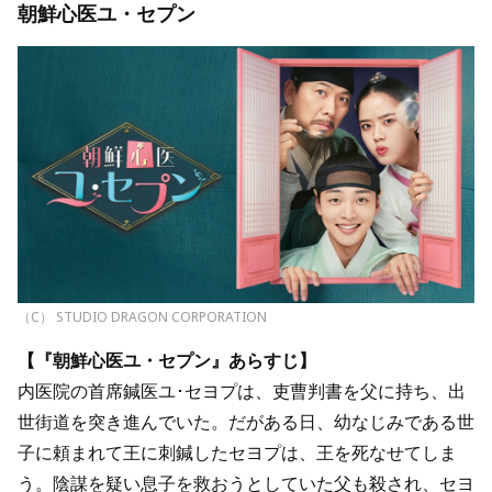
朝鮮心医ユ・セプン
（C） STUDIO DRAGON CORPORATION
【『朝鮮心医ユ・セプン』あらすじ】
内医院の首席鍼医ユ･セヨプは、吏曹判書を父に持ち、出
世街道を突き進んでいた。だがある日、幼なじみである世
子に頼まれて王に刺鍼したセヨプは、王を死なせてしま
う。陰謀を疑い息子を救おうとしていた父も殺され、セヨ