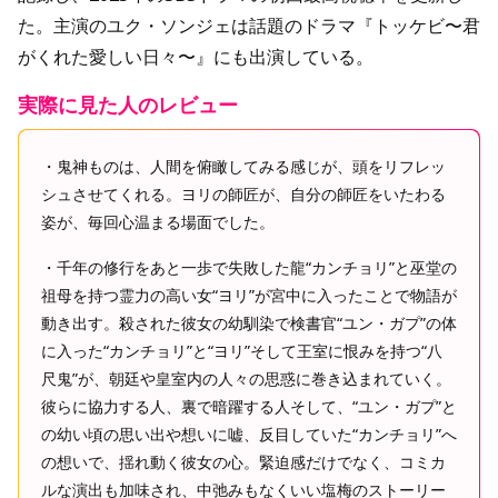
た。主演のユク・ソンジェは話題のドラマ『トッケビ〜君
がくれた愛しい日々〜』にも出演している。
実際に見た人のレビュー
・鬼神ものは、人間を俯瞰してみる感じが、頭をリフレッ
シュさせてくれる。ヨリの師匠が、自分の師匠をいたわる
姿が、毎回心温まる場面でした。
・千年の修行をあと一歩で失敗した龍“カンチョリ”と巫堂の
祖母を持つ霊力の高い女“ヨリ”が宮中に入ったことで物語が
動き出す。殺された彼女の幼馴染で検書官“ユン・ガプ”の体
に入った“カンチョリ”と“ヨリ”そして王室に恨みを持つ“八
尺鬼”が、朝廷や皇室内の人々の思惑に巻き込まれていく。
彼らに協力する人、裏で暗躍する人そして、“ユン・ガプ”と
の幼い頃の思い出や想いに嘘、反目していた“カンチョリ”へ
の想いで、揺れ動く彼女の心。緊迫感だけでなく、コミカ
ルな演出も加味され、中弛みもなくいい塩梅のストーリー