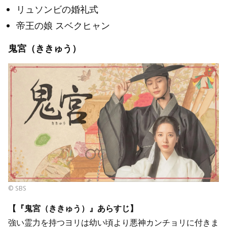
リュソンビの婚礼式
帝王の娘 スベクヒャン
鬼宮（ききゅう）
© SBS
【『鬼宮（ききゅう）』あらすじ】
強い霊力を持つヨリは幼い頃より悪神カンチョリに付きま