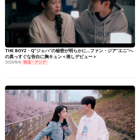
THE BOYZ・Q“ジェハ”の秘密が明らかに…ファン・ジア“エニ”へ
の真っすぐな告白に胸キュン＜推しデビュー＞
2026/8/6
韓流・アジア