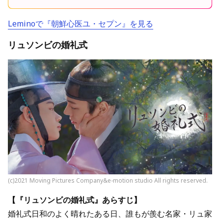
Leminoで『朝鮮心医ユ・セプン』を見る
リュソンビの婚礼式
(c)2021 Moving Pictures Company&e-motion studio All rights reserved.
【『リュソンビの婚礼式』あらすじ】
婚礼式日和のよく晴れたある日、誰もが羨む名家・リュ家