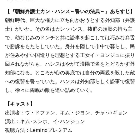
【『朝鮮弁護士カン・ハンス～誓いの法典～』あらすじ】
朝鮮時代、巨大な権力に立ち向かおうとする外知部（弁護
士）がいた。その名はカン･ハンス。抜群の頭脳の持ち主
で、幼なじみのドンチと共に訟事を起こしては巧みな弁舌
で勝訴をもたらしていた。身分を隠して市中で暮らし、民
が住みやすい国造りを理想とする王女イ・ヨンジュに振り
回されながらも、ハンスはやがて漢陽で名をとどろかす外
知部になる。ところが心の奥底では自分の両親を殺した敵
への復讐を誓っていた。ハンスは外知部らしく訟事で復讐
し、徐々に両親の敵を追い詰めていく。
【キャスト】
出演者：ウ・ドファン、キム・ジヨン、チャ･ハギョン
演出：キム･スンホ、イ･ハンジュン
視聴方法：Leminoプレミアム