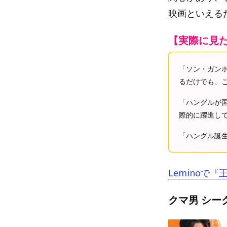
映画といえる
【実際に見
「ソン・ガン
るだけでも、
「ハングルが
際的に躍進し
「ハングル誕
Leminoで
クマ男 シー