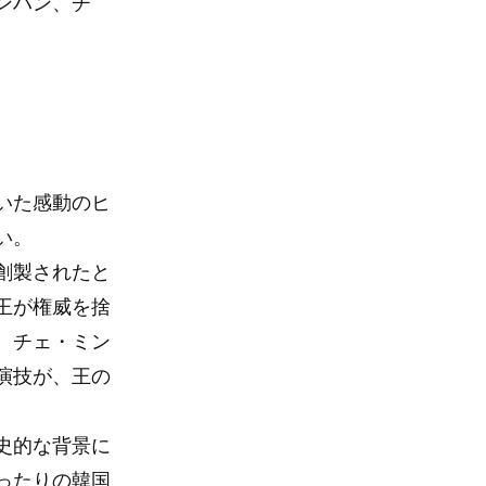
ンハン、チ
いた感動のヒ
い。
創製されたと
王が権威を捨
。チェ・ミン
演技が、王の
史的な背景に
ったりの韓国