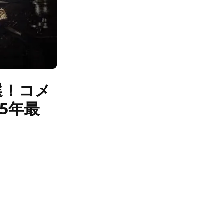
選！コメ
5年最