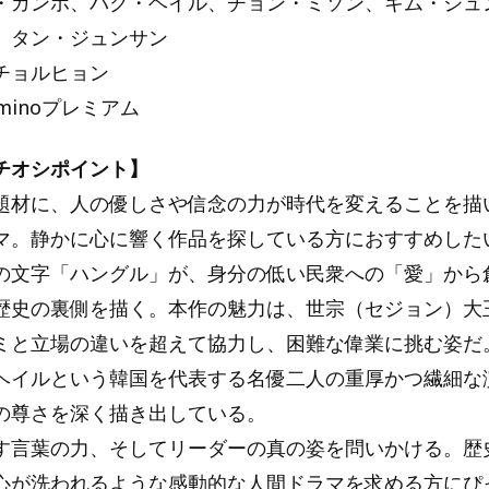
・ガンホ、パク・ヘイル、チョン・ミソン、キム・ジュ
、タン・ジュンサン
チョルヒョン
minoプレミアム
チオシポイント】
題材に、人の優しさや信念の力が時代を変えることを描
マ。静かに心に響く作品を探している方におすすめした
の文字「ハングル」が、身分の低い民衆への「愛」から
歴史の裏側を描く。本作の魅力は、世宗（セジョン）大
ミと立場の違いを超えて協力し、困難な偉業に挑む姿だ
ヘイルという韓国を代表する名優二人の重厚かつ繊細な
の尊さを深く描き出している。
す言葉の力、そしてリーダーの真の姿を問いかける。歴
心が洗われるような感動的な人間ドラマを求める方にぴ