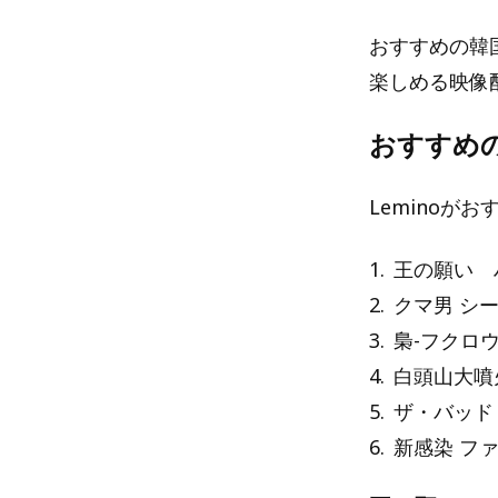
おすすめの韓
楽しめる映像
おすすめ
Leminoが
1
.
王の願い 
2
.
クマ男 シ
3
.
梟-フクロウ
4
.
白頭山大噴
5
.
ザ・バッド
6
.
新感染 フ