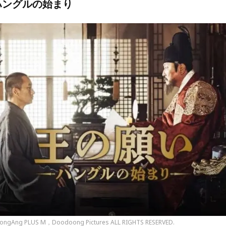
ハングルの始まり
oongAng PLUS M，Doodoong Pictures ALL RIGHTS RESERVED.