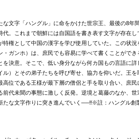
たな文字「ハングル」に命をかけた世宗王、最後の8年
時代。これまで朝鮮には自国語を書き表す文字が存在し
が特権として中国の漢字を学び使用していた。この状況
ン・ガンホ）は、庶民でも容易に学べて書くことができ
とを決意。そこで、低い身分ながら何カ国もの言語に詳
イル）とその弟子たちを呼び寄せ、協力を仰いだ。王を
最高位である王様が最下層の僧侶と手を取り合い、庶民
る前代未聞の事態に激しく反発。逆境と葛藤のなか、世
新たな文字作りに突き進んでいく──!!※註：ハングル創
。