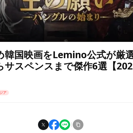
め韓国映画をLemino公式が厳
らサスペンスまで傑作6選【202
ジア