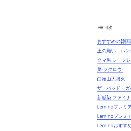
目次
おすすめの韓国
王の願い ハン
クマ男 シーク
梟-フクロウ-
白頭山大噴火
ザ・バッド・ガ
新感染 ファイ
Leminoプレ
Leminoプレ
Leminoおすす