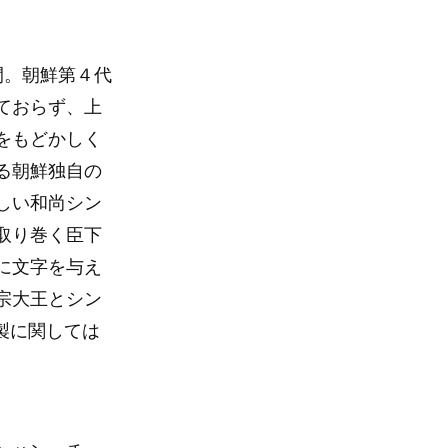
間。朝鮮第４代
ておらず、上
をもどかしく
る朝鮮独自の
しい和尚シン
取り巻く臣下
に文字を与え
宗大王とシン
製に関しては