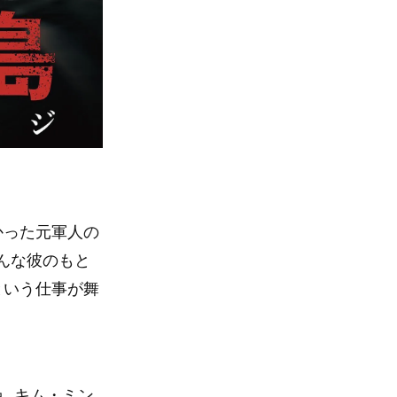
かった元軍人の
んな彼のもと
という仕事が舞
 ,キム・ミン