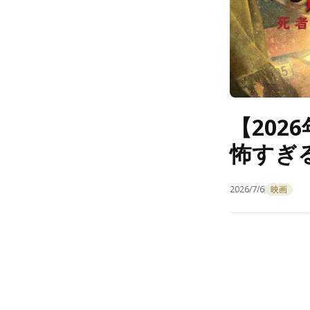
【20
怖すぎる
2026/7/6
映画