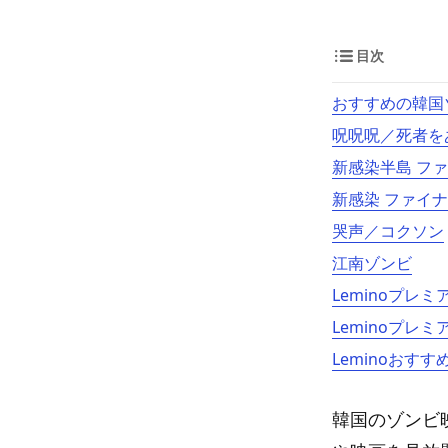
目次
おすすめの韓国
呪呪呪／死者を
新感染半島 フ
新感染 ファイ
哭声／コクソン
江南ゾンビ
Leminoプレ
Leminoプレ
Leminoおすす
韓国のゾンビ