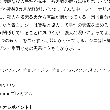
で凄惨な殺人事件が発生。被害者の傍らに横たわってい
ぜか死後3カ月が経過していた。そんな中、ジャーナリ
に、犯人を名乗る男から電話が掛かってくる。男は自分
したと告白。ジニは警察と協力して事件の調査を進める
が関係していることに気づくが、強大な呪いによってよ
3つの殺人」を果たすべく襲いかかってくる。ジニは旧
ゾンビ集団とその黒幕に立ち向かうが……
ジウォン ,チョン・ジソ ,チョン・ムンソン ,キム・イン
ヨンワン
eminoプレミアム
チオシポイント】