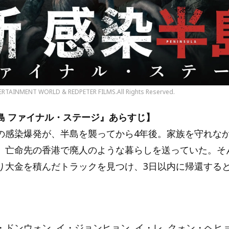
ERTAINMENT WORLD & REDPETER FILMS.All Rights Reserved.
島 ファイナル・ステージ』あらすじ】
の感染爆発が、半島を襲ってから4年後。家族を守れな
、亡命先の香港で廃人のような暮らしを送っていた。そ
り大金を積んだトラックを見つけ、3日以内に帰還する
ドンウォン ,イ・ジョンヒョン ,イ・レ ,クォン・ヘヒョ