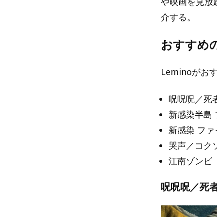
や映画を見放
介する。
おすすめ
Leminoが
呪呪呪／死
新感染半島
新感染 フ
哭声／コク
江南ゾンビ
呪呪呪／死