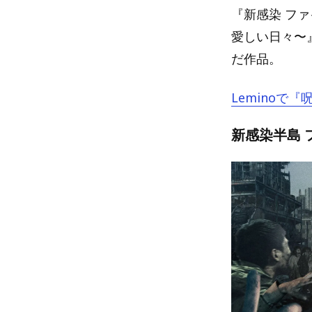
『新感染 フ
愛しい日々〜
だ作品。
Leminoで
新感染半島 