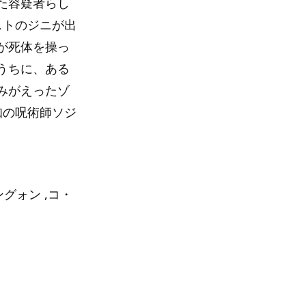
た容疑者らし
ストのジニが出
が死体を操っ
うちに、ある
みがえったゾ
知の呪術師ソジ
グォン ,コ・