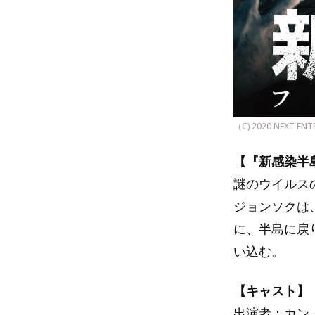
（C) 2020 NEXT ENT
【『新感染半
謎のウイルス
ジョンソクは
に、半島に戻
い込む。
【キャスト】
出演者：カン・