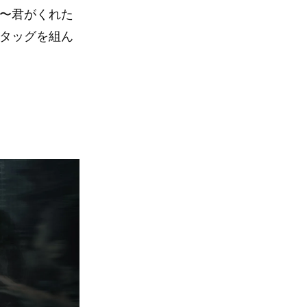
ビ〜君がくれた
とタッグを組ん