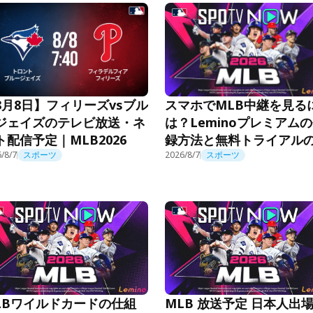
スマホでMLB中継を見る
8月8日】フィリーズvsブル
は？Leminoプレミアム
ジェイズのテレビ放送・ネ
録方法と無料トライアル
ト配信予定｜MLB2026
用法
/8/7
スポーツ
2026/8/7
スポーツ
LBワイルドカードの仕組
MLB 放送予定 日本人出