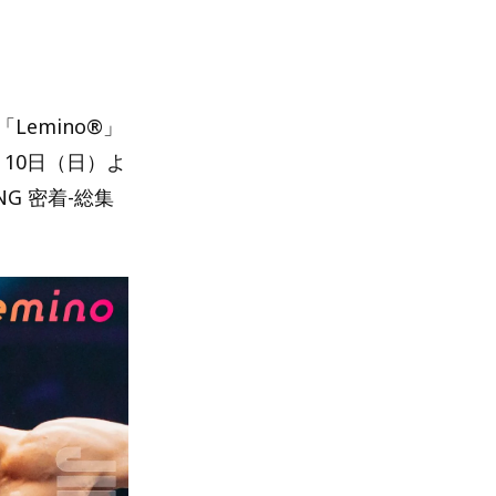
emino®」
月10日（日）よ
G 密着-総集