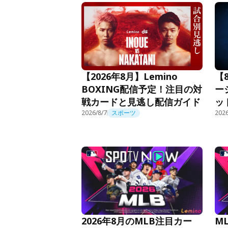
【2026年8月】Lemino
【
BOXING配信予定！注目の対
ー
戦カードと見逃し配信ガイド
ッ
2026/8/7
スポーツ
2026
2026年8月のMLB注目カー
M