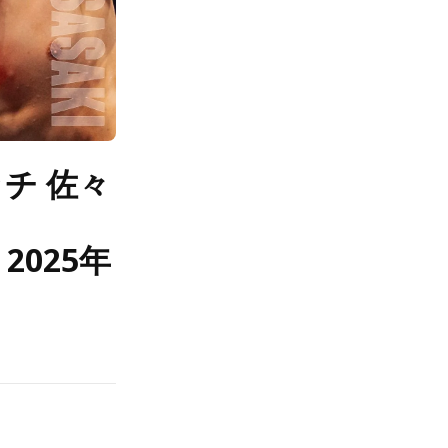
チ 佐々
」
2025年