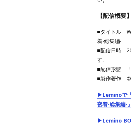
い。
【配信概要
■タイトル：W
着-総集編-
■配信日時：2
す。
■配信形態：「
■製作著作：© S
▶Lemino
密着-総集編-
▶Lemino 