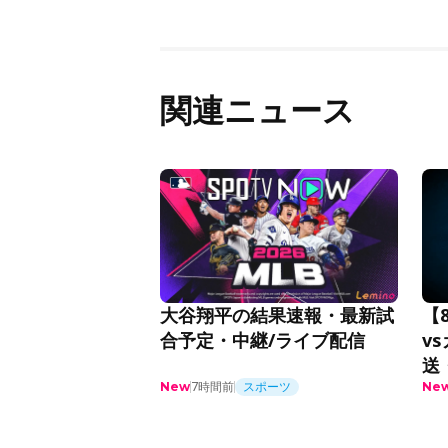
関連ニュース
大谷翔平の結果速報・最新試
【
合予定・中継/ライブ配信
v
送
7時間前
スポーツ
ML
New
Ne