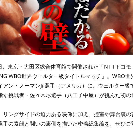
19日、東京・大田区総合体育館で開催された「NTTドコモ Pr
BOXING WBO世界ウェルター級タイトルマッチ」。WBO
イアン・ノーマンJr.選手（アメリカ）に、ウェルター級
指す挑戦者・佐々木尽選手（八王子中屋）が挑んだ初の
リングサイドの迫力ある映像に加え、控室や舞台裏の
選手の素顔と闘いの裏側を描いた密着総集編を、ぜひご