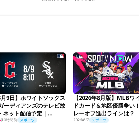
【2026年8月版】MLBワ
8月9日】ホワイトソックス
ドカード＆地区優勝争い
sガーディアンズのテレビ放
レーオフ進出ラインは？
・ネット配信予定｜
B2026
10時間前
スポーツ
2026/8/7
スポーツ
w