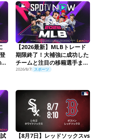
に
【2026最新】MLBトレード
の登
期限終了！大補強に成功した
の活
チームと注目の移籍選手まと
め
2026/8/7
スポーツ
場試
【8月7日】レッドソックスvs