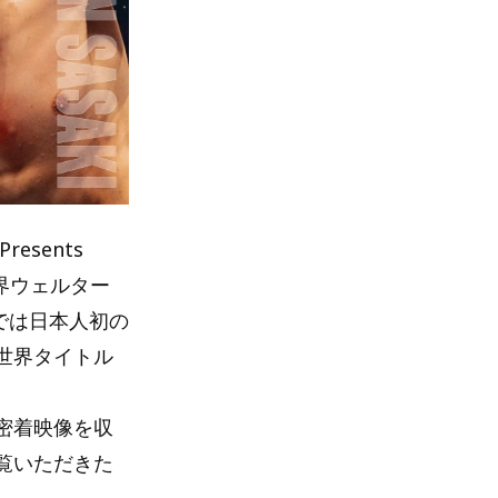
esents
世界ウェルター
では日本人初の
世界タイトル
密着映像を収
覧いただきた