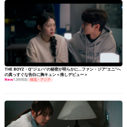
THE BOYZ・Q“ジェハ”の秘密が明らかに…ファン・ジア“エニ”へ
の真っすぐな告白に胸キュン＜推しデビュー＞
12時間前
韓流・アジア
New