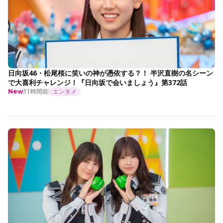
日向坂46・松尾桜に笑いの神が憑依する？！ 半沢直樹の名シーン
で大喜利チャレンジ！『日向坂で会いましょう』第372話
11時間前
エンタメ
New