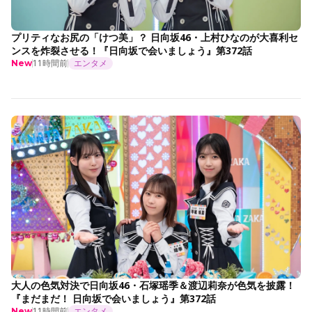
プリティなお尻の「けつ美」？ 日向坂46・上村ひなのが大喜利セ
ンスを炸裂させる！『日向坂で会いましょう』第372話
11時間前
エンタメ
New
大人の色気対決で日向坂46・石塚瑶季＆渡辺莉奈が色気を披露！
『まだまだ！ 日向坂で会いましょう』第372話
11時間前
エンタメ
New