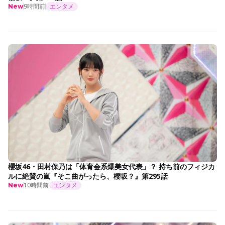
9時間前
エンタメ
New
櫻坂46・田村保乃は「体育会系爆美女代表」？ 持ち前のフィジカ
ルに絶賛の嵐『そこ曲がったら、櫻坂？』第295話
10時間前
エンタメ
New