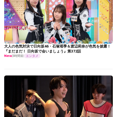
大人の色気対決で日向坂46・石塚瑶季＆渡辺莉奈が色気を披露！
『まだまだ！ 日向坂で会いましょう』第372話
3時間前
エンタメ
New