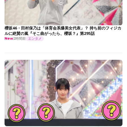
櫻坂46・田村保乃は「体育会系爆美女代表」？ 持ち前のフィジカ
ルに絶賛の嵐『そこ曲がったら、櫻坂？』第295話
2時間前
エンタメ
New