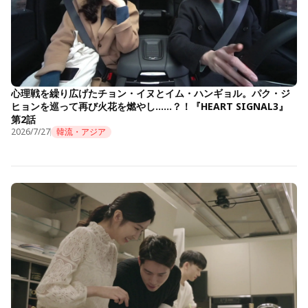
心理戦を繰り広げたチョン・イヌとイム・ハンギョル。パク・ジ
ヒョンを巡って再び火花を燃やし……？！『HEART SIGNAL3』
第2話
2026/7/27
韓流・アジア