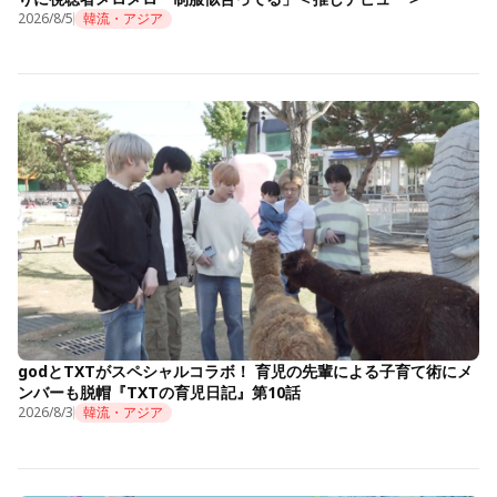
2026/8/5
韓流・アジア
godとTXTがスペシャルコラボ！ 育児の先輩による子育て術にメ
ンバーも脱帽『TXTの育児日記』第10話
2026/8/3
韓流・アジア