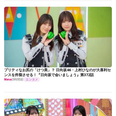
プリティなお尻の「けつ美」？ 日向坂46・上村ひなのが大喜利セ
ンスを炸裂させる！『日向坂で会いましょう』第372話
3時間前
エンタメ
New