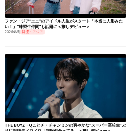
ファン・ジア“エニ”のアイドル人生がスタート「本当に人形みた
い！」“練習生仲間”も話題に＜推しデビュー＞
2026/8/5
韓流・アジア
THE BOYZ・Qことチ・チャンミンの爽やかな“スーパー高校生”ぶ
りに視聴者メロメロ「制服似合ってる」＜推しデビュー＞