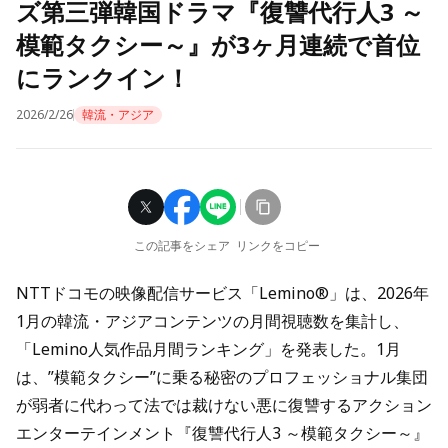
ズ第三弾韓国ドラマ『復讐代行人3 ～
模範タクシー～』が3ヶ月連続で首位
にランクイン！
2026/2/26
韓流・アジア
この記事をシェア
リンクをコピー
NTTドコモの映像配信サービス「Lemino®」は、2026年
1月の韓流・アジアコンテンツの月間視聴数を集計し、
「Lemino人気作品月間ランキング」を発表した。1月
は、”模範タクシー”に乗る秘密のプロフェッショナル集団
が弱者に代わって法では裁けない悪に復讐するアクション
エンターテインメント『復讐代行人3 ～模範タクシー～』