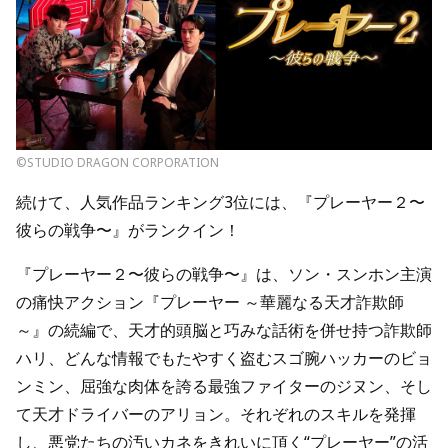
©STUDIO DRAGON CORPORATION
続けて、人気作品ランキング3位には、『プレーヤー２〜
彼らの戦争〜』がランクイン！
『プレーヤー２〜彼らの戦争〜』は、ソン・スンホン主演
の痛快アクション『プレーヤー ～華麗なる天才詐欺師
～』の続編で、天才的頭脳と巧みな話術を併せ持つ詐欺師
ハリ、どんな情報でもたやすく盗むスゴ腕ハッカーのビョ
ンミン、屈強な肉体を誇る最強ファイターのジヌン、そし
て天才ドライバーのアリョン。それぞれのスキルを発揮
し、悪党たちの汚いカネをきれいに頂く“プレーヤー”の活