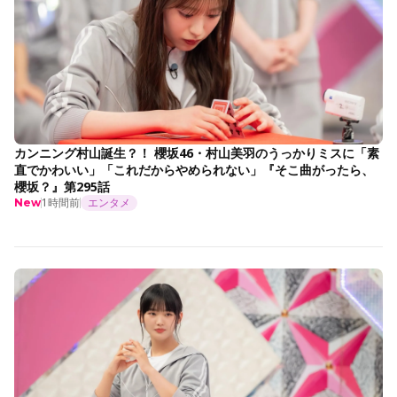
カンニング村山誕生？！ 櫻坂46・村山美羽のうっかりミスに「素
直でかわいい」「これだからやめられない」『そこ曲がったら、
櫻坂？』第295話
1時間前
エンタメ
New