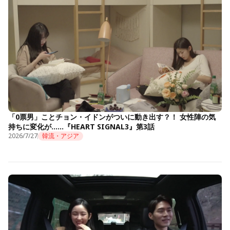
「0票男」ことチョン・イドンがついに動き出す？！ 女性陣の気
持ちに変化が……『HEART SIGNAL3』第3話
2026/7/27
韓流・アジア