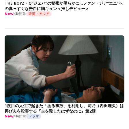
THE BOYZ・Q“ジェハ”の秘密が明らかに…ファン・ジア“エニ”へ
の真っすぐな告白に胸キュン＜推しデビュー＞
4時間前
韓流・アジア
New
1度目の人生で起きた「ある事故」を利用し、莉乃（内田理央）は
再び夫を殺害する『夫を殺したはずなのに』第2話
4時間前
ドラマ
New