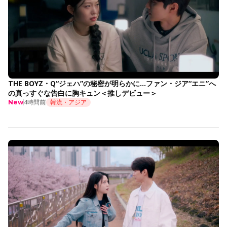
THE BOYZ・Q“ジェハ”の秘密が明らかに…ファン・ジア“エニ”へ
の真っすぐな告白に胸キュン＜推しデビュー＞
4時間前
韓流・アジア
New