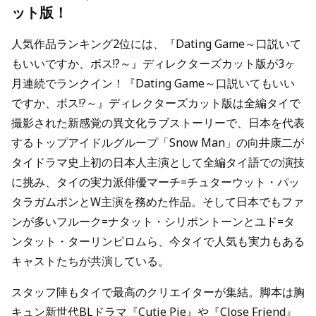
ット版！
人気作品ランキング2位には、『Dating Game～口説いて
もいいですか、ボス!?～』ディレクターズカット版が3ヶ
月連続でランクイン！『Dating Game～口説いてもいい
ですか、ボス!?～』ディレクターズカット版は全編タイで
撮影された新感覚の異文化ラブストーリーで、日本を代表
するトップアイドルグループ「Snow Man」の向井康二が
タイドラマ史上初の日本人主演として全編タイ語での演技
に挑み、タイの実力派俳優マーチ=チュターウット・パッ
タラガムポンとW主演を務めた作品。そして日本でもファ
ンが多いフルーク=ナタット・シリポントーンとユド=タ
ンタット・ターリンピロムら、今タイで人気も実力もある
キャストたちが共演している。
スタッフ陣もタイで最高のクリエイターが集結。脚本は胸
キュン新世代BLドラマ『Cutie Pie』や『Close Friend』