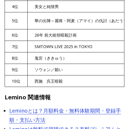
4位
美女と純情男
5位
華の出陣～麗将・阿麦（アマイ）の仇討（あだうち
6位
26年 前大統領暗殺計画
7位
SMTOWN LIVE 2025 in TOKYO
8位
鬼宮（ききゅう）
9位
ソウォン／願い
10位
西施 呉王暗殺
Lemino 関連情報
Leminoとは？月額料金・無料体験期間・登録手
順・支払い方法
Leminoは無料で視聴できる？有料プレミアムと