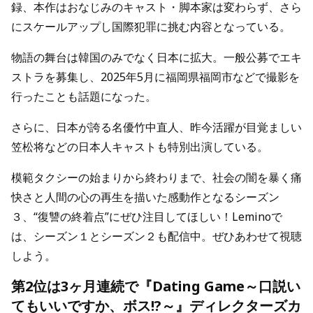
録、本作はおなじみのキャスト・脚本家は変わらず、さら
にスケールアップし国際犯罪に挑む内容となっている。
物語の舞台は韓国のみでなく日本に拡大。一般公募でエキ
ストラを募集し、2025年5月に福岡県福岡市などで撮影を
行ったことも話題になった。
さらに、日本が誇る名優竹中直人、昨今活躍が目覚ましい
笠松将などの日本人キャストも特別出演している。
模範タクシーの始まりから終わりまで、社会の闇を暴く痛
快さと人間の心の再生を描いた感動作となるシーズン
３、“復讐の終着点”にぜひ注目してほしい！Leminoで
は、シーズン１とシーズン２も配信中。ぜひあわせて視聴
しよう。
第2位は3ヶ月連続で『Dating Game～口説い
てもいいですか、ボス!?～』ディレクターズカ