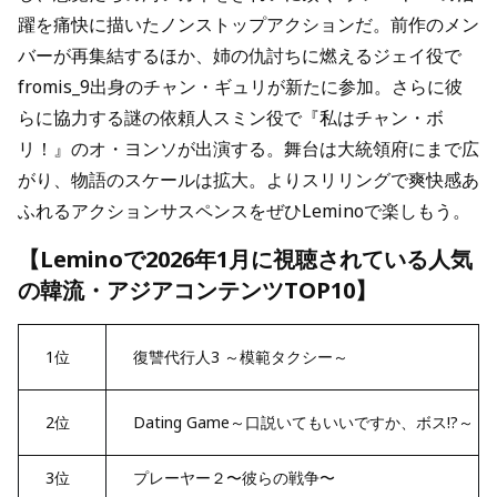
躍を痛快に描いたノンストップアクションだ。前作のメン
バーが再集結するほか、姉の仇討ちに燃えるジェイ役で
fromis_9出身のチャン・ギュリが新たに参加。さらに彼
らに協力する謎の依頼人スミン役で『私はチャン・ボ
リ！』のオ・ヨンソが出演する。舞台は大統領府にまで広
がり、物語のスケールは拡大。よりスリリングで爽快感あ
ふれるアクションサスペンスをぜひLeminoで楽しもう。
【Leminoで2026年1月に視聴されている人気
の韓流・アジアコンテンツTOP10】
1位
復讐代行人3 ～模範タクシー～
2位
Dating Game～口説いてもいいですか、ボス!?～
3位
プレーヤー２〜彼らの戦争〜