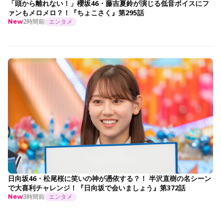
「頭から離れない！」櫻坂46・藤吉夏鈴が演じる低音ボイスにフ
ァンもメロメロ？！『ちょこさく』第295話
2時間前
エンタメ
New
日向坂46・松尾桜に笑いの神が憑依する？！ 半沢直樹の名シーン
で大喜利チャレンジ！『日向坂で会いましょう』第372話
3時間前
エンタメ
New