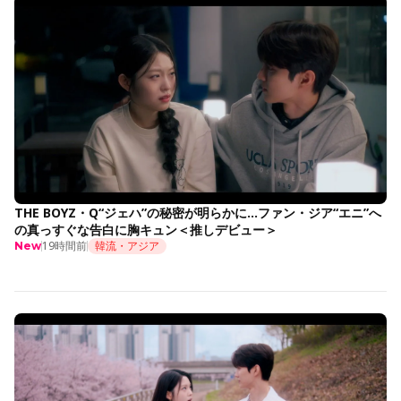
THE BOYZ・Q“ジェハ”の秘密が明らかに…ファン・ジア“エニ”へ
の真っすぐな告白に胸キュン＜推しデビュー＞
19時間前
韓流・アジア
New