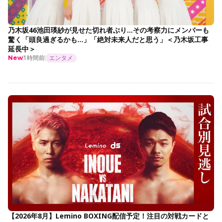
乃木坂46池田瑛紗が見せた切れ者ぶり…その考察力にメンバーも
驚く「頭良過ぎるかも…」「絶対未来人だと思う」＜乃木坂工事
延長中＞
1時間前
エンタメ
New
【2026年8月】Lemino BOXING配信予定！注目の対戦カードと