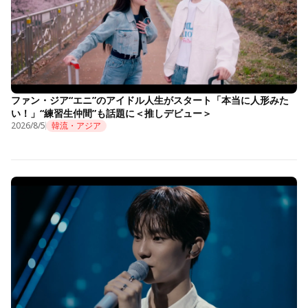
ファン・ジア“エニ”のアイドル人生がスタート「本当に人形みた
い！」“練習生仲間”も話題に＜推しデビュー＞
2026/8/5
韓流・アジア