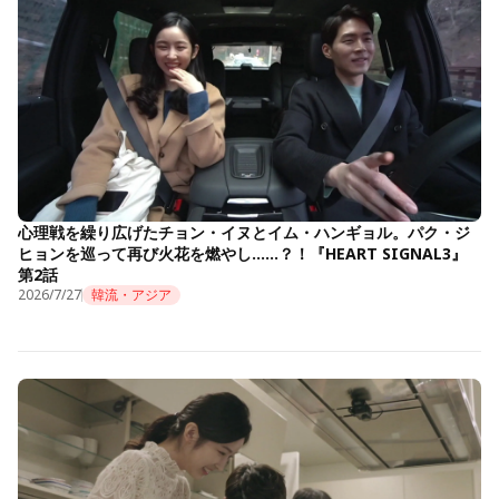
心理戦を繰り広げたチョン・イヌとイム・ハンギョル。パク・ジ
ヒョンを巡って再び火花を燃やし……？！『HEART SIGNAL3』
第2話
2026/7/27
韓流・アジア