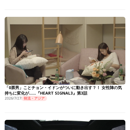
「0票男」ことチョン・イドンがついに動き出す？！ 女性陣の気
持ちに変化が……『HEART SIGNAL3』第3話
2026/7/27
韓流・アジア