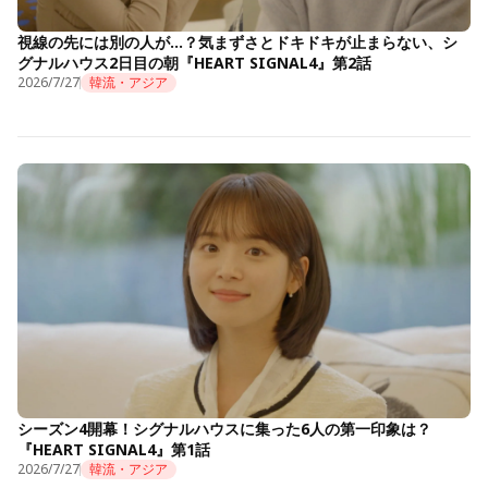
視線の先には別の人が…？気まずさとドキドキが止まらない、シ
グナルハウス2日目の朝『HEART SIGNAL4』第2話
2026/7/27
韓流・アジア
シーズン4開幕！シグナルハウスに集った6人の第一印象は？
『HEART SIGNAL4』第1話
2026/7/27
韓流・アジア