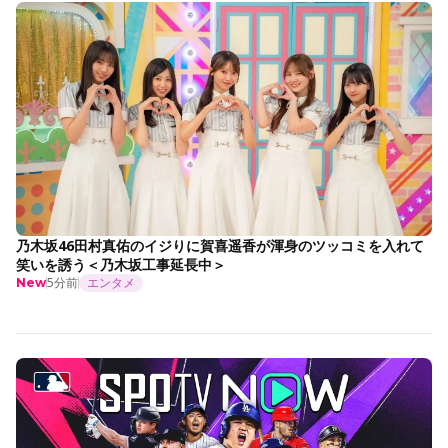
乃木坂46田村真佑のイジりに賀喜遥香が渾身のツッコミを入れて
笑いを誘う＜乃木坂工事延長中＞
5分前
エンタメ
New