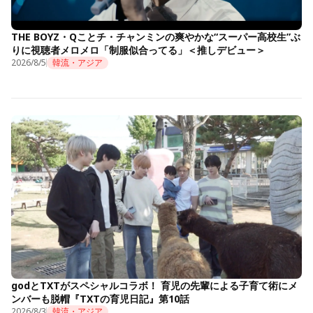
THE BOYZ・Qことチ・チャンミンの爽やかな“スーパー高校生”ぶ
りに視聴者メロメロ「制服似合ってる」＜推しデビュー＞
2026/8/5
韓流・アジア
godとTXTがスペシャルコラボ！ 育児の先輩による子育て術にメ
ンバーも脱帽『TXTの育児日記』第10話
2026/8/3
韓流・アジア