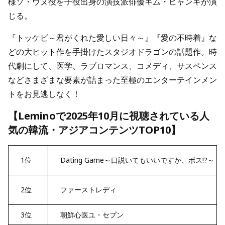
様ソ・ウヌ役を子役出身の演技派俳優キム・ヒャンギが演
じる。
『トッケビ～君がくれた愛しい日々～』『愛の不時着』な
どの大ヒット作を手掛けたスタジオドラゴンの話題作。時
代劇にして、医学、ラブロマンス、コメディ、サスペンス
などさまざまな要素が詰まった至極のエンターテインメン
トをお見逃しなく！
【Leminoで2025年10月に視聴されている人
気の韓流・アジアコンテンツTOP10】
1位
Dating Game～口説いてもいいですか、ボス!?～
2位
ファーストレディ
3位
朝鮮心医ユ・セプン