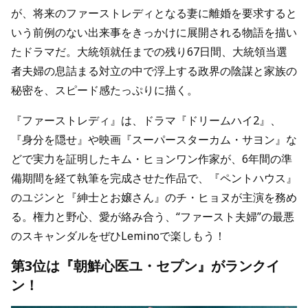
が、将来のファーストレディとなる妻に離婚を要求すると
いう前例のない出来事をきっかけに展開される物語を描い
たドラマだ。大統領就任までの残り67日間、大統領当選
者夫婦の息詰まる対立の中で浮上する政界の陰謀と家族の
秘密を、スピード感たっぷりに描く。
『ファーストレディ』は、ドラマ『ドリームハイ2』、
『身分を隠せ』や映画『スーパースターカム・サヨン』な
どで実力を証明したキム・ヒョンワン作家が、6年間の準
備期間を経て執筆を完成させた作品で、『ペントハウス』
のユジンと『紳士とお嬢さん』のチ・ヒョヌが主演を務め
る。権力と野心、愛が絡み合う、“ファースト夫婦”の最悪
のスキャンダルをぜひLeminoで楽しもう！
第3位は『朝鮮心医ユ・セプン』がランクイ
ン！