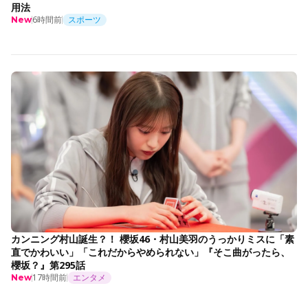
用法
6時間前
スポーツ
New
カンニング村山誕生？！ 櫻坂46・村山美羽のうっかりミスに「素
直でかわいい」「これだからやめられない」『そこ曲がったら、
櫻坂？』第295話
17時間前
エンタメ
New