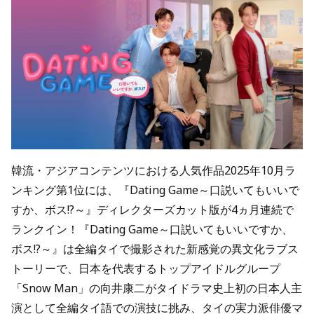
韓流・アジアコンテンツにおける人気作品2025年10月ラ
ンキング第1位には、『Dating Game～口説いてもいいで
すか、ボス!?～』ディレクターズカット版が4ヵ月連続で
ランクイン！『Dating Game～口説いてもいいですか、
ボス!?～』は全編タイで撮影された新感覚の異文化ラブス
トーリーで、日本を代表するトップアイドルグループ
「Snow Man」の向井康二がタイドラマ史上初の日本人主
演として全編タイ語での演技に挑み、タイの実力派俳優マ