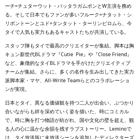
ーチ=チュターウット・パッタラガムポンとW主演を務め
る。そして日本でもファンが多いフルーク=ナタット・シ
リポントーンとユド=タンタット・ターリンピロムら、今
タイで人気も実力もあるキャストたちが共演している。
スタッフ陣もタイで最高のクリエイターが集結。脚本は胸
キュン新世代BLドラマ『Cutie Pie』や『Close Friend』
など、象徴的なタイBLドラマを手がけたクリエイティブ
チームが集結。さらに、多くの名作を生み出してきた実力
派脚本家・マヤ、All-Write Teamらとのコラボレーショ
ンが実現。
日本とタイ、異なる価値観を持つ二人が出会い、ぶつかり
合いながらも絆を深めていく姿を描いた、時にコミカル
で、時に胸を打つ物語が紡がれ、国や文化の壁を超え、観
る人の心に温かな余韻を残すラブストーリー。Leminoで
は、タイ放送版に未放送シーンを追加したディレクターズ