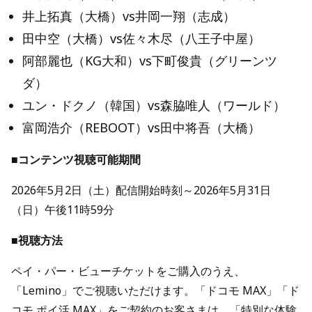
井上拓真（大橋）vs井岡一翔（志成）
田中空（大橋）vs佐々木尽（八王子中屋）
阿部麗也（KG大和）vs下町俊貴（グリーンツ
ダ）
ユン・ドクノ（韓国）vs森脇唯人（ワールド）
富岡浩介（REBOOT）vs田中将吾（大橋）
■コンテンツ視聴可能期間
2026年5月2日（土）配信開始時刻～2026年5月31日
（日）午後11時59分
■視聴方法
ペイ・パー・ビューチケットをご購入のうえ、
「Lemino」でご視聴いただけます。「ドコモ MAX」「ド
コモ ポイ活 MAX」をご契約のお客さまは、「特別な体験