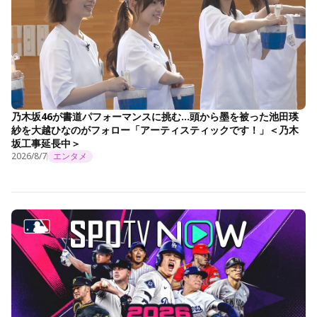
乃木坂46が書道パフォーマンスに挑む…頭から墨を被った池田瑛
紗を大越ひなのがフォロー「アーティスティックです！」＜乃木
坂工事延長中＞
2026/8/7
エンタメ