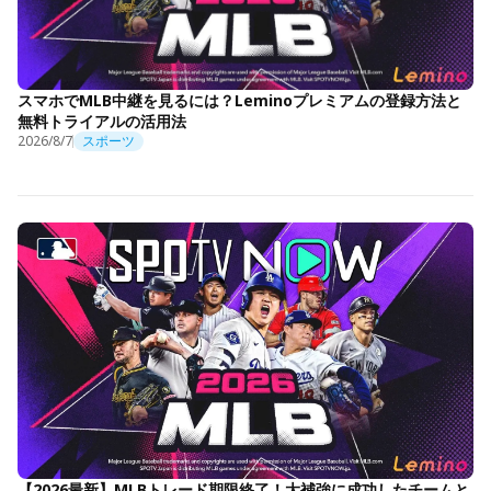
スマホでMLB中継を見るには？Leminoプレミアムの登録方法と
無料トライアルの活用法
2026/8/7
スポーツ
【2026最新】MLBトレード期限終了！大補強に成功したチームと