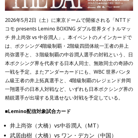
2026年5月2日（土）に東京ドームで開催される「NTTド
コモ presents Lemino BOXING ダブル世界タイトルマッ
チ 井上尚弥 vs 中谷潤人」。本イベントのメインカードで
は、ボクシング4階級制覇・2階級四団体統一王者の井上
尚弥選手と、３階級制覇の中谷潤人選手の対戦という、日
本ボクシング界を代表する日本人同士、無敗同士の奇跡の
一戦を予定。またアンダーカードにも、WBC 世界バンタ
ム級王者の井上拓真選手と、4階級制覇のレジェンド井岡
一翔選手の日本人対戦など、いずれも日本ボクシング界の
精鋭選手が出場する見逃せない対戦を予定している。
■Lemino配信対象試合カード
井上尚弥（大橋）vs中谷潤人（MT）
武居由樹（大橋）vs ワン・デカン（中国）