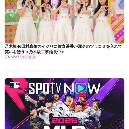
乃木坂46田村真佑のイジりに賀喜遥香が渾身のツッコミを入れて
笑いを誘う＜乃木坂工事延長中＞
2026/8/7
エンタメ