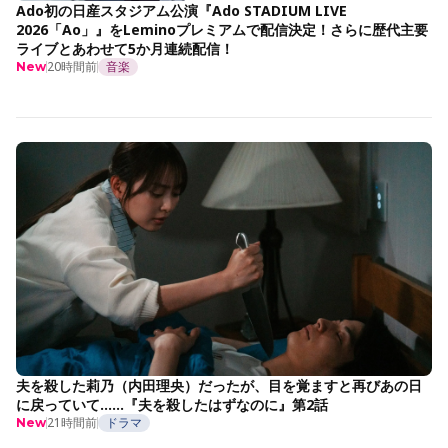
Ado初の日産スタジアム公演『Ado STADIUM LIVE
2026「Ao」』をLeminoプレミアムで配信決定！さらに歴代主要
ライブとあわせて5か月連続配信！
20時間前
音楽
New
夫を殺した莉乃（内田理央）だったが、目を覚ますと再びあの日
に戻っていて……『夫を殺したはずなのに』第2話
21時間前
ドラマ
New