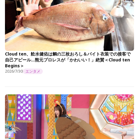
Cloud ten、舩水健佑は鯛の三枚おろし＆バイト衣装での接客で
自己アピール…熊元プロレスが「かわいい！」絶賛＜Cloud ten
Begins＞
2026/7/30
エンタメ