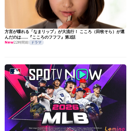
方言が喋れる「なまリップ」が大流行！ こころ（田牧そら）が選
んだのは……『こころのフフフ』第2話
22時間前
ドラマ
New