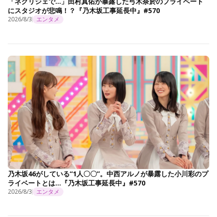
「ネグリジェで…」田村真佑が暴露した弓木奈於のプライベート
にスタジオが悲鳴！？『乃木坂工事延長中』#570
2026/8/3
エンタメ
乃木坂46がしている“1人〇〇”。中西アルノが暴露した小川彩のプ
ライベートとは…『乃木坂工事延長中』#570
2026/8/3
エンタメ