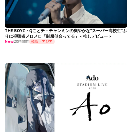
THE BOYZ・Qことチ・チャンミンの爽やかな“スーパー高校生”ぶ
りに視聴者メロメロ「制服似合ってる」＜推しデビュー＞
20時間前
韓流・アジア
New