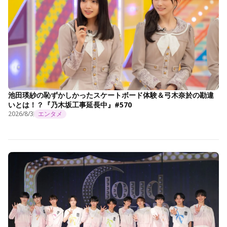
池田瑛紗の恥ずかしかったスケートボード体験＆弓木奈於の勘違
いとは！？『乃木坂工事延長中』#570
2026/8/3
エンタメ