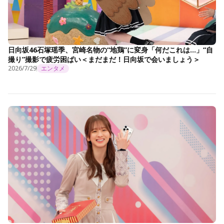
日向坂46石塚瑶季、宮崎名物の“地鶏”に変身「何だこれは…」“自
撮り”撮影で疲労困ぱい＜まだまだ！日向坂で会いましょう＞
2026/7/29
エンタメ