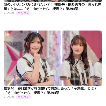
頭のいい人にバカにされたい？！ 櫻坂46・的野美青の「罵られ願
望」とは……『そこ曲がったら、櫻坂？』第294話
2026/8/3
エンタメ
櫻坂46・谷口愛季が韓国旅行で偶然出会った「卒業生」とは？
『そこ曲がったら、櫻坂？』第294話
2026/8/3
エンタメ