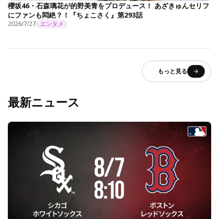
櫻坂46・石森璃花が的野美青をプロデュース！ あざきゅんセリフ
にファンも悶絶？！『ちょこさく』第293話
2026/7/27
エンタメ
もっと見る
最新ニュース