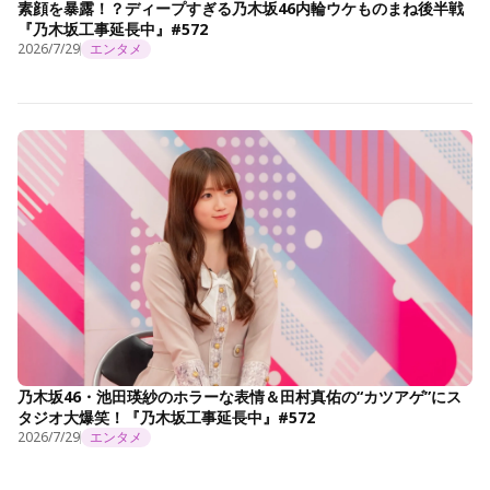
素顔を暴露！？ディープすぎる乃木坂46内輪ウケものまね後半戦
『乃木坂工事延長中』#572
2026/7/29
エンタメ
乃木坂46・池田瑛紗のホラーな表情＆田村真佑の“カツアゲ”にス
タジオ大爆笑！『乃木坂工事延長中』#572
2026/7/29
エンタメ