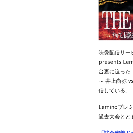
映像配信サービ
presents
台裏に迫った『
～ 井上尚弥 
信している。
Leminoプ
過去大会とと
「試合密着ドキ