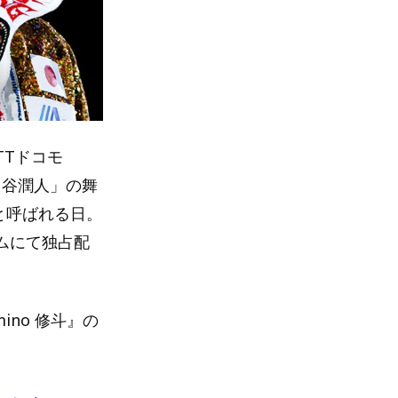
TTドコモ
s 中谷潤人」の舞
説と呼ばれる日。
アムにて独占配
ino 修斗』の
。～ 」、