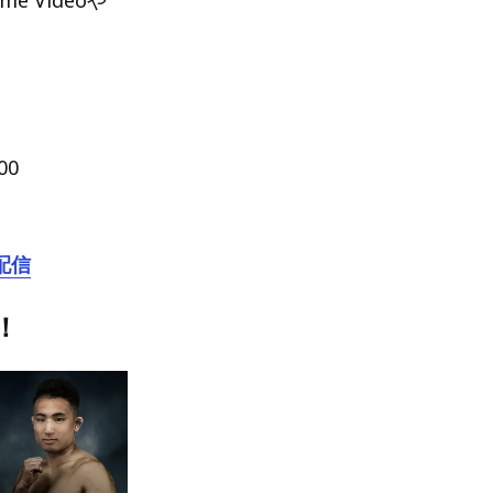
00
配信
！