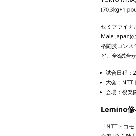
(70.3kg+1 p
セミファイナルで
Male Jap
格闘技ゴンズジム
ど、全8試合
試合日程：
大会：NTTドコ
会場：後楽
Lemino
「NTTドコモ P
全8試合を独占無