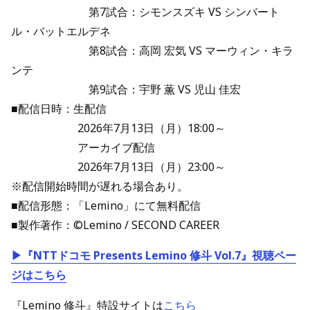
第7試合：シモンスズキ VS シンバート
ル・バットエルデネ
第8試合：高岡 宏気 VS マーウィン・キラ
ンテ
第9試合：宇野 薫 VS 児山 佳宏
■配信日時：生配信
2026年7月13日（月）18:00～
アーカイブ配信
2026年7月13日（月）23:00～
※配信開始時間が遅れる場合あり。
■配信形態：「Lemino」にて無料配信
■製作著作：©Lemino / SECOND CAREER
▶『NTTドコモ Presents Lemino 修斗 Vol.7』視聴ペー
ジはこちら
『Lemino 修斗』特設サイトは
こちら