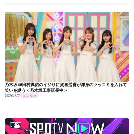
乃木坂46田村真佑のイジりに賀喜遥香が渾身のツッコミを入れて
笑いを誘う＜乃木坂工事延長中＞
2026/8/7
エンタメ