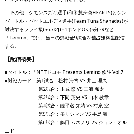
その他、シモンスズキ選手(和術慧舟會HEARTS)とシン
バートル・バットエルデネ選手(Team Tuna Shanadas)が
対決するフライ級(56.7kg (+1ポンドOK))5分3Rなど、
「Lemino」では、当日の熱戦全9試合を独占無料生配信
する。
【配信概要】
■タイトル：「NTTドコモ Presents Lemino 修斗 Vol.7」
■対戦カード：第1試合：松村 海青 VS 井上 理久
第2試合：玉城 悠 VS 三浦 颯太
第3試合：下間 英史 VS 山本 敦章
第4試合：饒平名 知靖 VS 村泉 空
第5試合：モリシマン VS 手島 響
第6試合：藤田 ムネノリ VS ジョン・オル
ニド