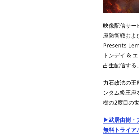
映像配信サービ
座防衛戦およ
Presents
トンデイ & 
占生配信する
力石政法の王
ンタム級王座
樹の2度目の
▶武居由樹・
無料トライア