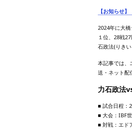
【お知らせ】
2024年に
１位、28戦2
石政法(りきい
本記事では、
送・ネット配
力石政法
■ 試合日程：
■ 大会：IB
■ 対戦：エド