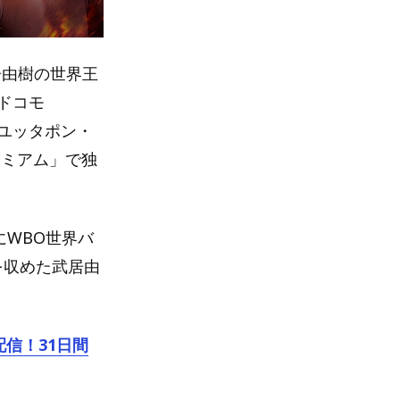
武居由樹の世界王
ドコモ
s ユッタポン・
プレミアム」で独
にWBO世界バ
を収めた武居由
信！31日間