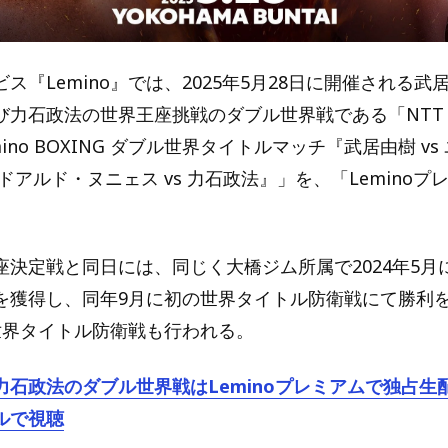
ス『Lemino』では、2025年5月28日に開催される
び力石政法の世界王座挑戦のダブル世界戦である「NTT
 Lemino BOXING ダブル世界タイトルマッチ『武居由樹 v
エドアルド・ヌニェス vs 力石政法』」を、「Lemino
。
座決定戦と同日には、同じく大橋ジム所属で2024年5月
を獲得し、同年9月に初の世界タイトル防衛戦にて勝利
世界タイトル防衛戦も行われる。
力石政法のダブル世界戦はLeminoプレミアムで独占生配
ルで視聴