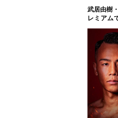
武居由樹・
レミアム