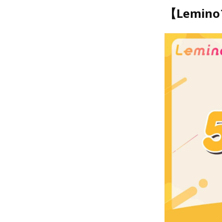
【Lemi