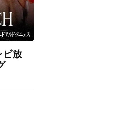
レビ放
グ