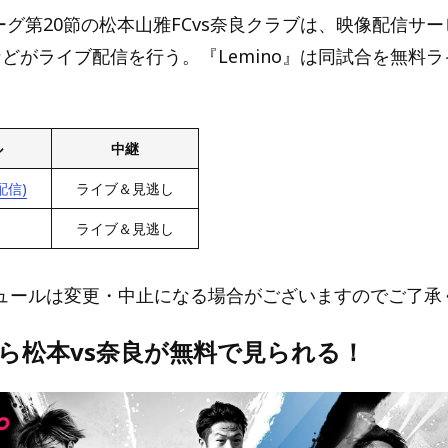
ーグ第20節の松本山雅FCvs奈良クラブは、映像配信サ
』などがライブ配信を行う。『Lemino』は同試合を無料
ル
中継
配信)
ライブ＆見逃し
ライブ＆見逃し
ュールは変更・中止になる場合がございますのでご了承
oなら松本vs奈良が無料で見られる！