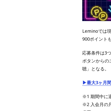
Leminoで
900ポイン
応募条件は3つ
ボタンからのエ
聴」となる。
▶最大3ヶ月
※1 期間中
※2 入会月の