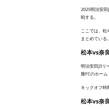
2025明治安
戦する。
ここでは、松
まとめている
松本vs奈
明治安田J3リ
雅FCのホー
キックオフ時間
松本vs