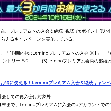
は現在、プレミアムへの入会＆継続+視聴でdポイント(期間
トもらえるキャンペーンを実施している。
。「(1)期間中のLeminoプレミアムへの入会 ※1」、「
ントリー ※2」、「(3)Leminoプレミアム会員の継
間お得に使える！Leminoプレミアム入会＆継続キャン
に退会しての再入会は対象外
月末まで、Leminoプレミアムに入会のdアカウントで