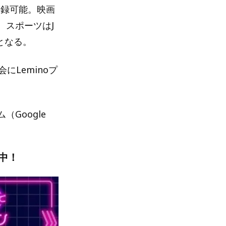
で登録可能。映画
。スポーツはJ
となる。
Leminoプ
（Google
中！