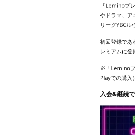
『Lemino
やドラマ、ア
リーグYBC
初回登録であれ
レミアムに登
※「Lemino
Playでの購
入会&継続