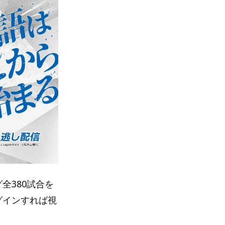
グ全380試合を
グインすれば視