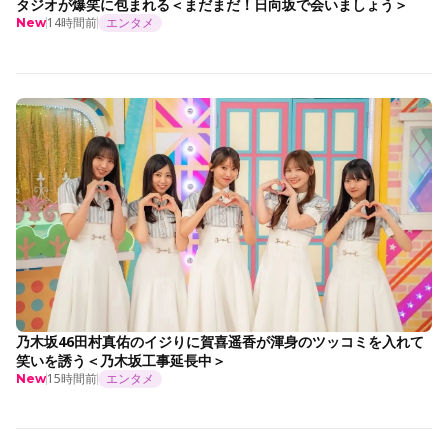
タジオが爆笑に包まれる＜まだまだ！日向坂で会いましょう＞
14時間前
エンタメ
New
乃木坂46田村真佑のイジりに賀喜遥香が渾身のツッコミを入れて
笑いを誘う＜乃木坂工事延長中＞
15時間前
エンタメ
New