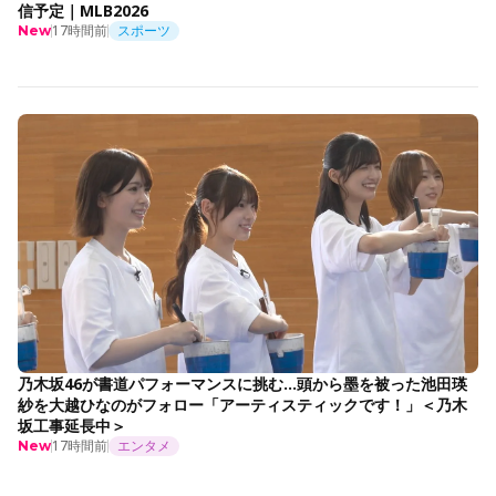
信予定｜MLB2026
17時間前
スポーツ
New
乃木坂46が書道パフォーマンスに挑む…頭から墨を被った池田瑛
紗を大越ひなのがフォロー「アーティスティックです！」＜乃木
坂工事延長中＞
17時間前
エンタメ
New