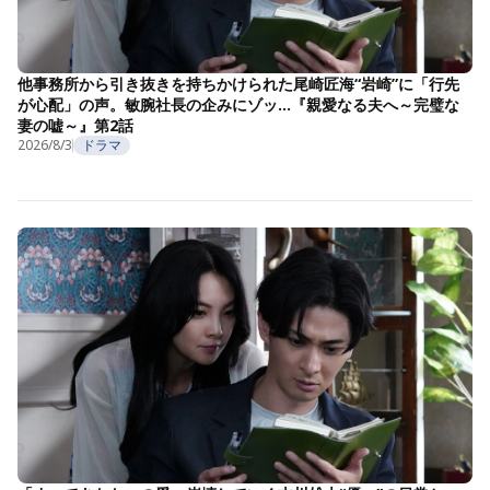
他事務所から引き抜きを持ちかけられた尾崎匠海“岩崎”に「行先
が心配」の声。敏腕社長の企みにゾッ…『親愛なる夫へ～完璧な
妻の嘘～』第2話
2026/8/3
ドラマ