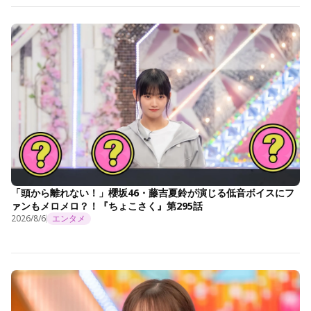
「頭から離れない！」櫻坂46・藤吉夏鈴が演じる低音ボイスにフ
ァンもメロメロ？！『ちょこさく』第295話
2026/8/6
エンタメ