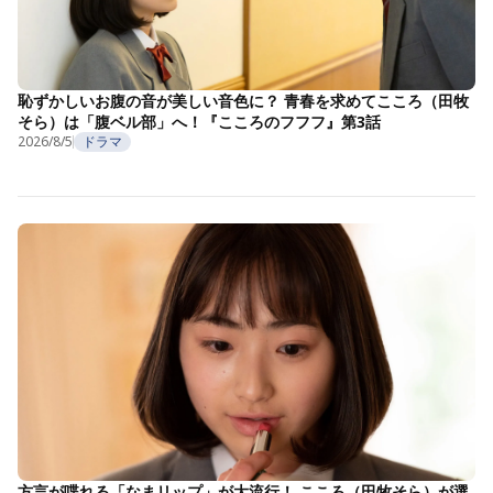
恥ずかしいお腹の音が美しい音色に？ 青春を求めてこころ（田牧
そら）は「腹ベル部」へ！『こころのフフフ』第3話
2026/8/5
ドラマ
方言が喋れる「なまリップ」が大流行！ こころ（田牧そら）が選