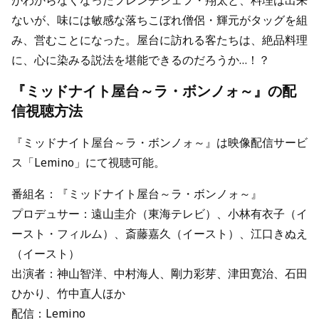
がわからなくなったフレンチシェフ・翔太と、料理は出来
ないが、味には敏感な落ちこぼれ僧侶・輝元がタッグを組
み、営むことになった。屋台に訪れる客たちは、絶品料理
に、心に染みる説法を堪能できるのだろうか…！？
『ミッドナイト屋台～ラ・ボンノォ～』の配
信視聴方法
『ミッドナイト屋台～ラ・ボンノォ～』は映像配信サービ
ス「Lemino」にて視聴可能。
番組名：『ミッドナイト屋台～ラ・ボンノォ～』
プロデュサー：遠山圭介（東海テレビ）、小林有衣子（イ
ースト・フィルム）、斎藤嘉久（イースト）、江口きぬえ
（イースト）
出演者：神山智洋、中村海人、剛力彩芽、津田寛治、石田
ひかり、竹中直人ほか
配信：Lemino