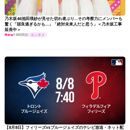
乃木坂46池田瑛紗が見せた切れ者ぶり…その考察力にメンバーも
驚く「頭良過ぎるかも…」「絶対未来人だと思う」＜乃木坂工事
延長中＞
16時間前
エンタメ
New
【8月8日】フィリーズvsブルージェイズのテレビ放送・ネット配