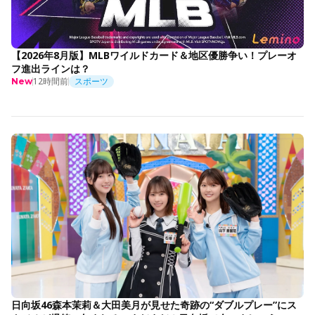
【2026年8月版】MLBワイルドカード＆地区優勝争い！プレーオ
フ進出ラインは？
12時間前
スポーツ
New
日向坂46森本茉莉＆大田美月が見せた奇跡の“ダブルプレー”にス