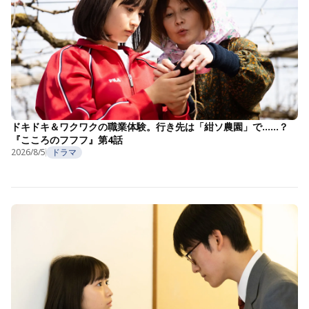
ドキドキ＆ワクワクの職業体験。行き先は「紺ソ農園」で……？
『こころのフフフ』第4話
2026/8/5
ドラマ