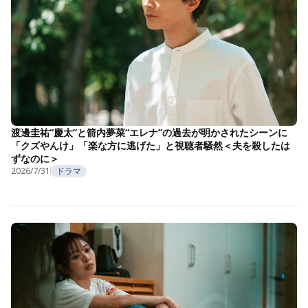
渡邊圭祐“慶太”と箭内夢菜“エレナ”の過去が明かされたシーンに
「クズやんけ」「楽な方に逃げた」と視聴者騒然＜夫を殺したは
ずなのに＞
2026/7/31
ドラマ