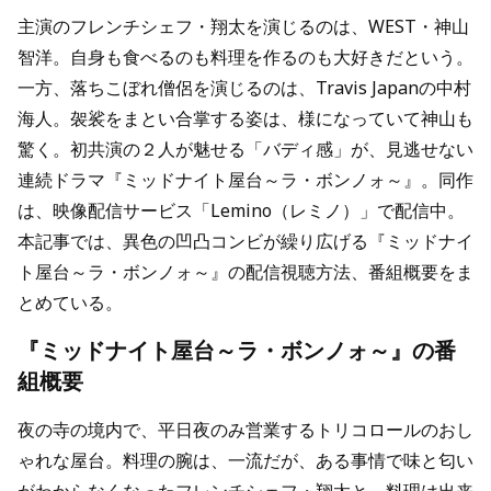
主演のフレンチシェフ・翔太を演じるのは、WEST・神山
智洋。自身も食べるのも料理を作るのも大好きだという。
一方、落ちこぼれ僧侶を演じるのは、Travis Japanの中村
海人。袈裟をまとい合掌する姿は、様になっていて神山も
驚く。初共演の２人が魅せる「バディ感」が、見逃せない
連続ドラマ『ミッドナイト屋台～ラ・ボンノォ～』。同作
は、映像配信サービス「Lemino（レミノ）」で配信中。
本記事では、異色の凹凸コンビが繰り広げる『ミッドナイ
ト屋台～ラ・ボンノォ～』の配信視聴方法、番組概要をま
とめている。
『ミッドナイト屋台～ラ・ボンノォ～』の番
組概要
夜の寺の境内で、平日夜のみ営業するトリコロールのおし
ゃれな屋台。料理の腕は、一流だが、ある事情で味と匂い