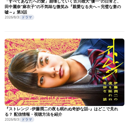
「すべてあなたへの愛」崩壊していく古川雄大“優一”の日常と、
田中麗奈“麻衣子”の不気味な微笑み『親愛なる夫へ～完璧な妻の
嘘～』第3話
2026/8/3
ドラマ
『ストレンジ -伊藤潤二の夜も眠れぬ奇妙な話-』はどこで見れ
る？ 配信情報・視聴方法を紹介
2026/8/3
ドラマ