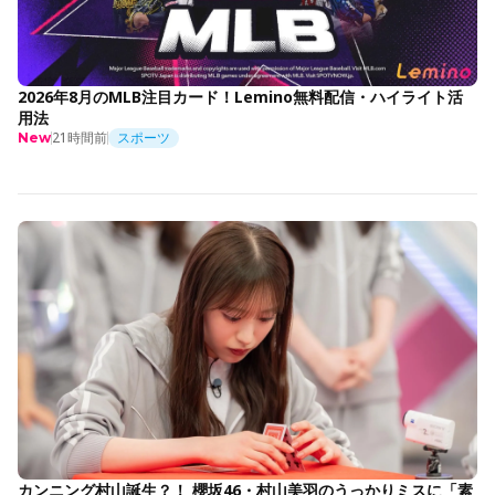
2026年8月のMLB注目カード！Lemino無料配信・ハイライト活
用法
21時間前
スポーツ
New
カンニング村山誕生？！ 櫻坂46・村山美羽のうっかりミスに「素