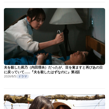
夫を殺した莉乃（内田理央）だったが、目を覚ますと再びあの日
に戻っていて……『夫を殺したはずなのに』第2話
2026/8/5
ドラマ