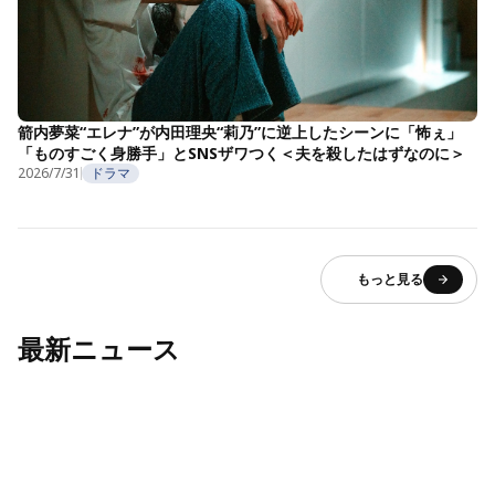
箭内夢菜“エレナ”が内田理央“莉乃”に逆上したシーンに「怖ぇ」
「ものすごく身勝手」とSNSザワつく＜夫を殺したはずなのに＞
2026/7/31
ドラマ
もっと見る
最新ニュース