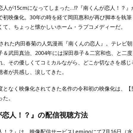
恋人が15cmになってしまった…!?『南くんが恋人！？
で初映像化。30年の時を経て岡田惠和が再び脚本を執筆
くて、ちょっと懐かしいホーム・ラブコメディーだ。
行された内田春菊の人気漫画『南くんの恋人』。テレビ朝日
子＆武田真治、2004年には深田恭子＆二宮和也、と二
れ、その優しくてコミカルながら、どこか切なさを感じ
聴者が共感し、涙してきた。
度となく映像化されてきた名作の令和初の映像化は、【
った。
が恋人！？』の配信視聴方法
！？』は、映像配信サービスLeminoにて7月16日（