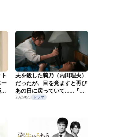
ット
夫を殺した莉乃（内田理央）
ベー
だったが、目を覚ますと再び
楽し
あの日に戻っていて……『夫
フ
を殺したはずなのに』第2話
2026/8/5
ドラマ