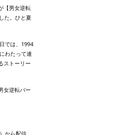
』が【男女逆転
した。ひと夏
では、1994
度にわたって連
るストーリー
男女逆転バー
水）から配信。