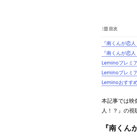
目次
『南くんが恋人
『南くんが恋人
Leminoプレ
Leminoプレ
Leminoおすす
本記事では映
人！？』の視
『南くん