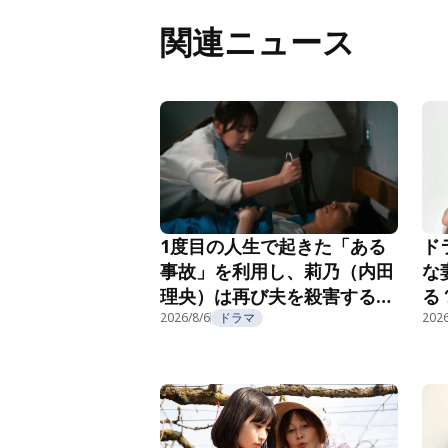
関連ニュース
1度目の人生で起きた「ある
ド
事故」を利用し、莉乃（内田
な
理央）は再び夫を殺害する
る
『夫を殺したはずなのに』第
2026/8/6
ドラマ
紹
2026
2話