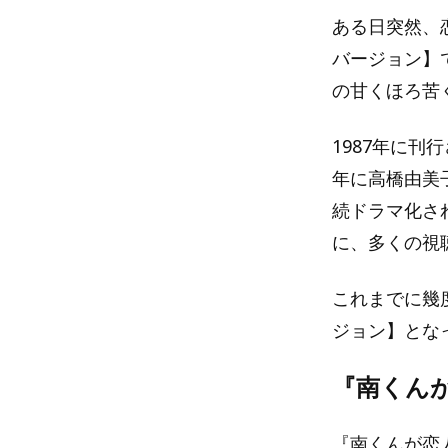
ある日突然、
バージョン】
の甘くほろ苦
1987年に刊
年に高橋由美
続ドラマ化さ
に、多くの視
これまでに幾
ジョン】とな
『南くん
『南くんが恋人