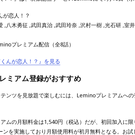
んが恋人！？
,八木勇征 ,武田真治 ,武田玲奈 ,沢村一樹 ,光石研 ,室
minoプレミアム配信（全8話）
『南くんが恋人！？』を見る
oプレミアム登録がおすすめ
コンテンツを見放題で楽しむには、Leminoプレミアムへ
レミアムの月額料金は1,540円（税込）だが、初回加入に
ーンを実施しており月額使用料が初月無料となる。お試