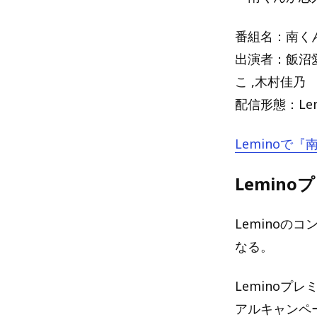
番組名：南く
出演者：飯沼愛 
こ ,木村佳乃
配信形態：Le
Leminoで
Lemin
Leminoの
なる。
Leminoプ
アルキャンペ