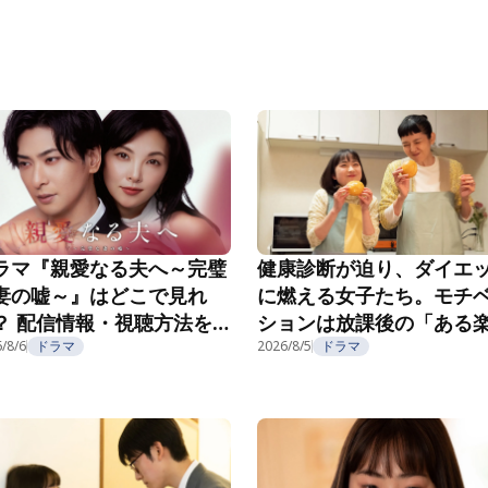
ラマ『親愛なる夫へ～完璧
健康診断が迫り、ダイエ
妻の嘘～』はどこで見れ
に燃える女子たち。モチ
？ 配信情報・視聴方法を
ションは放課後の「ある
介
/8/6
ドラマ
み」で……？『こころのフ
2026/8/5
ドラマ
フ』第5話