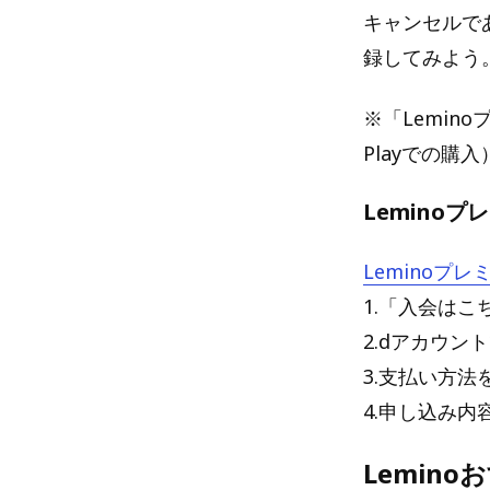
キャンセルで
録してみよう
※「Lemino
Playでの購
Lemino
Leminoプ
1.「入会はこ
2.dアカウ
3.支払い方法
4.申し込み
Lemin