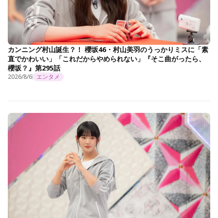
カンニング村山誕生？！ 櫻坂46・村山美羽のうっかりミスに「素
直でかわいい」「これだからやめられない」『そこ曲がったら、
櫻坂？』第295話
2026/8/6
エンタメ