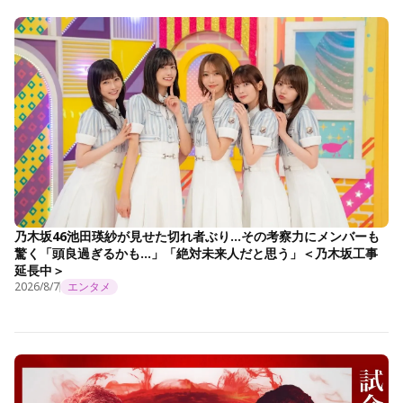
乃木坂46池田瑛紗が見せた切れ者ぶり…その考察力にメンバーも
驚く「頭良過ぎるかも…」「絶対未来人だと思う」＜乃木坂工事
延長中＞
2026/8/7
エンタメ