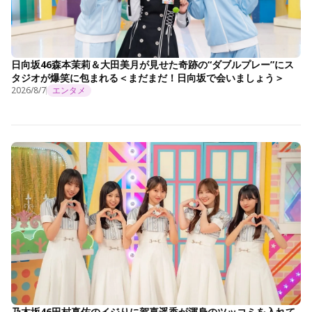
日向坂46森本茉莉＆大田美月が見せた奇跡の“ダブルプレー”にス
タジオが爆笑に包まれる＜まだまだ！日向坂で会いましょう＞
2026/8/7
エンタメ
乃木坂46田村真佑のイジりに賀喜遥香が渾身のツッコミを入れて