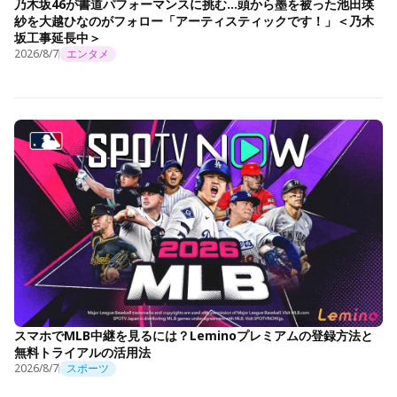
乃木坂46が書道パフォーマンスに挑む…頭から墨を被った池田瑛
紗を大越ひなのがフォロー「アーティスティックです！」＜乃木
坂工事延長中＞
2026/8/7
エンタメ
スマホでMLB中継を見るには？Leminoプレミアムの登録方法と
無料トライアルの活用法
2026/8/7
スポーツ