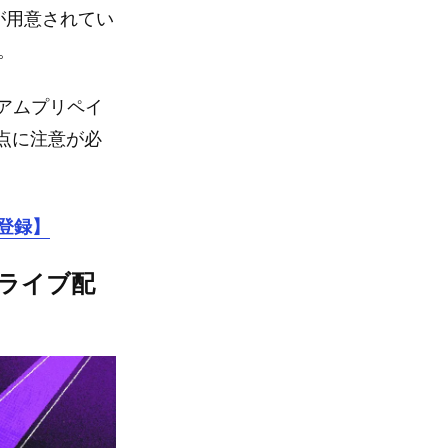
が用意されてい
。
レミアムプリペイ
点に注意が必
に登録】
をライブ配