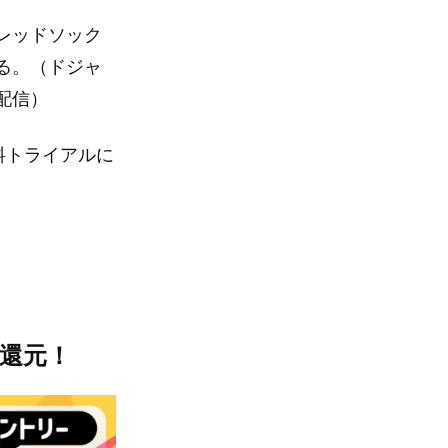
レッドソック
る。（ドジャ
配信）
料トライアルに
を還元！