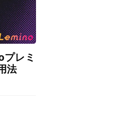
noプレミ
用法