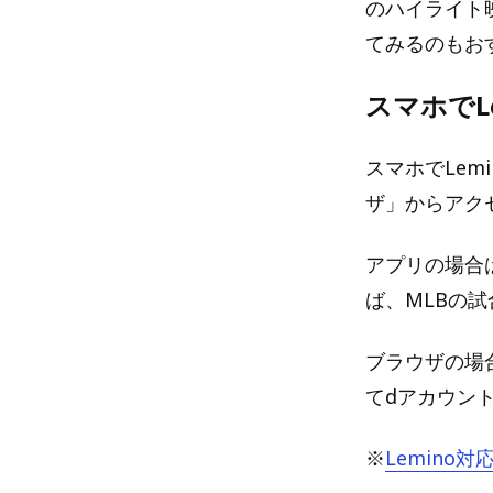
のハイライト
てみるのもお
スマホでL
スマホでLem
ザ」からアク
アプリの場合
ば、MLBの
ブラウザの場
てdアカウン
※
Lemino