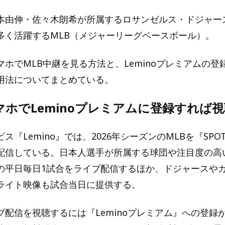
本由伸・佐々木朗希が所属するロサンゼルス・ドジャー
多く活躍するMLB（メジャーリーグベースボール）。
ホでMLB中継を見る方法と、Leminoプレミアムの登
用法についてまとめている。
マホでLeminoプレミアムに登録すれば
ス『Lemino』では、2026年シーズンのMLBを『SPOT
配信している。日本人選手が所属する球団や注目度の高
の平日毎日1試合をライブ配信するほか、ドジャースや
ライト映像も試合当日に提供する。
ブ配信を視聴するには『Leminoプレミアム』への登録