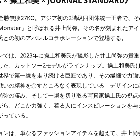
× 操上和美 × JOURNAL STANDARD》
戦全勝無敗27KO。アジア初の2階級四団体統一王者で、
 Monster」と呼ばれる井上尚弥。その名が刻まれたア
氏との初のアパレルコラボレーションで登場する。
ンでは、2023年に操上和美氏が撮影した井上尚弥の貴
した、カットソー2モデルがラインナップ。操上和美氏
世界で第一線を走り続ける巨匠であり、その繊細で力強
戦いの精神を余すところなく表現している。デザインに
尚弥の凄み、そして一瞬を切り取る写真家操上氏の視点
がら、どこか力強く、着る人にインスピレーションを与
がっている。
ョンは、単なるファッションアイテムを超えて、井上尚