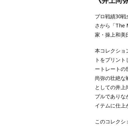
《井上尚弥 
プロ戦績30
さから「The
家・操上和美
本コレクショ
トをプリント
ートレートの
尚弥の壮絶な
としての井上
プルでありな
イテムに仕上
このコレクシ