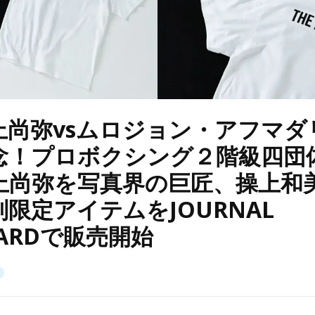
井上尚弥vsムロジョン・アフマ
念！プロボクシング２階級四団
上尚弥を写真界の巨匠、操上和
限定アイテムをJOURNAL
DARDで販売開始