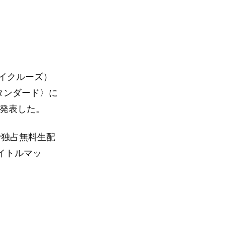
イクルーズ）
スタンダード〉に
とを発表した。
』で独占無料生配
界タイトルマッ
。