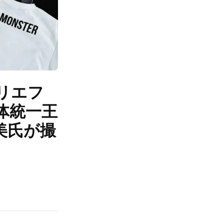
ダリエフ
体統一王
美氏が撮